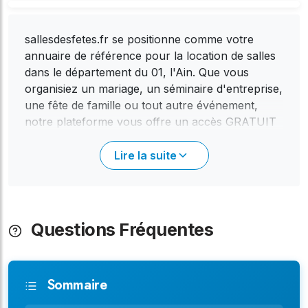
sallesdesfetes.fr se positionne comme votre
annuaire de référence pour la location de salles
dans le département du 01, l'Ain. Que vous
organisiez un mariage, un séminaire d'entreprise,
une fête de famille ou tout autre événement,
notre plateforme vous offre un accès GRATUIT
à un large éventail de lieux. Avec environ 20
salles référencées réparties dans 446
Lire la suite
communes de l'Ain, vous trouverez forcément le
cadre idéal pour votre réception. Notre annuaire
met en lumière la diversité de l'offre
départementale, allant de petites salles intimistes
Questions Fréquentes
aux vastes espaces pouvant accueillir en
moyenne 138 personnes. L'accessibilité et le
charme du département de l'Ain, situé en région
Sommaire
Rhône-Alpes, constituent des atouts majeurs
pour le choix de votre lieu de réception. Chez