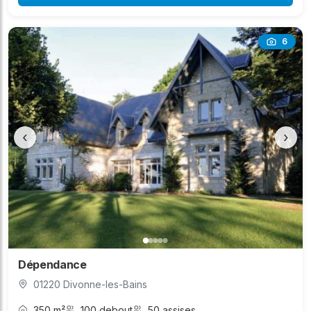
6
‹
›
Dépendance
01220 Divonne-les-Bains
350 m²
100 debout
50 assises