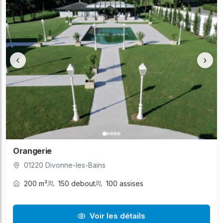
‹
›
Orangerie
01220 Divonne-les-Bains
200 m²
150 debout
100 assises
Voir les détails