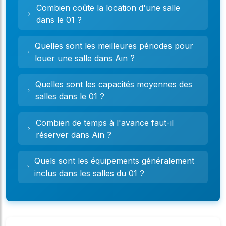
Combien coûte la location d'une salle
sallesdesfetes.fr, nous facilitons votre recherche
dans le 01 ?
en vous proposant une mise en relation directe
et sans commission avec les propriétaires ou les
collectivités. Vous consultez les fiches détaillées
Quelles sont les meilleures périodes pour
des salles, accédez à leurs coordonnées ou
louer une salle dans Ain ?
utilisez notre formulaire de contact intégré pour
obtenir toutes les informations nécessaires. C'est
Quelles sont les capacités moyennes des
le propriétaire qui gérera ensuite directement
salles dans le 01 ?
avec vous votre demande et la réservation finale,
vous assurant une transparence totale et une
Combien de temps à l'avance faut-il
gestion simplifiée pour votre événement dans le
réserver dans Ain ?
01.
Quels sont les équipements généralement
inclus dans les salles du 01 ?