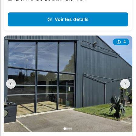
Voir les détails
4
‹
›