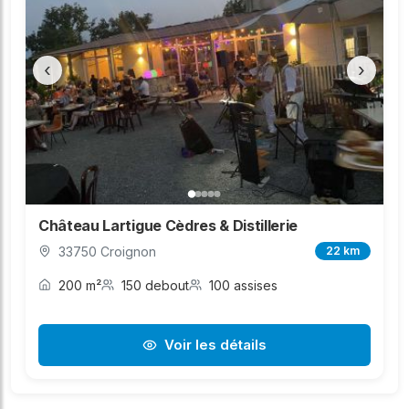
‹
›
Château Lartigue Cèdres & Distillerie
33750 Croignon
22 km
200 m²
150 debout
100 assises
Voir les détails