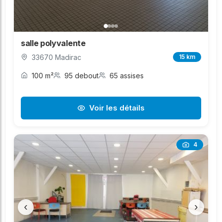
salle polyvalente
33670 Madirac
15 km
100 m²
95 debout
65 assises
Voir les détails
4
‹
›