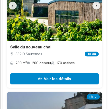
‹
›
Salle du nouveau chai
33210 Sauternes
18 km
230 m²
200 debout
170 assises
Voir les détails
7