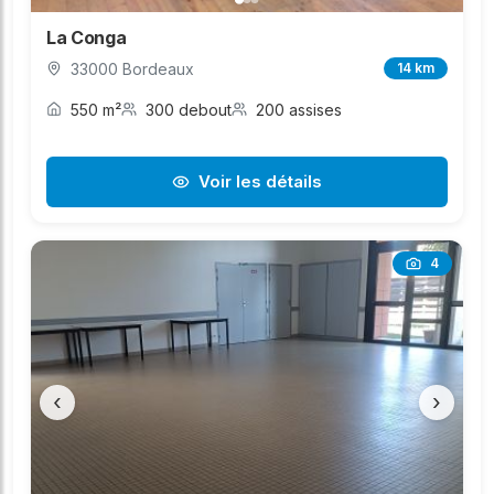
La Conga
33000 Bordeaux
14 km
550 m²
300 debout
200 assises
Voir les détails
4
‹
›