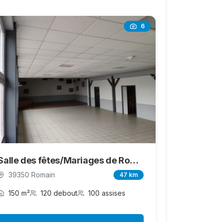
6
Salle des fêtes/Mariages de Romain Vigearde
39350 Romain
47 km
150 m²
120 debout
100 assises