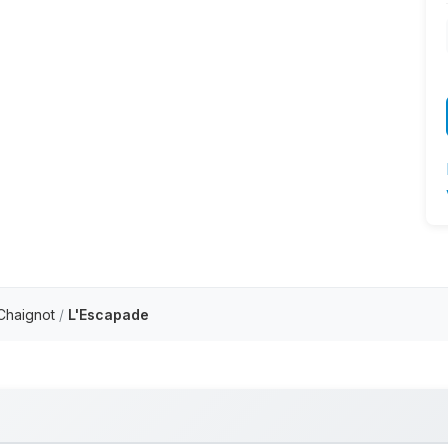
Chaignot
/
L'Escapade