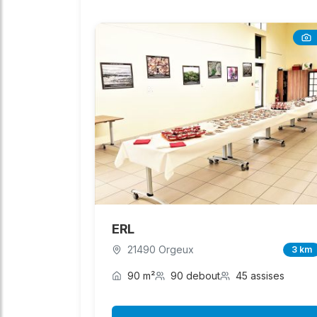
ERL
21490 Orgeux
3 km
90 m²
90 debout
45 assises