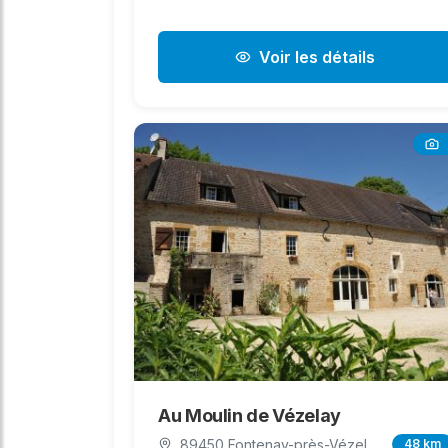
Voir les détails
Au Moulin de Vézelay
89450 Fontenay-près-Vézel
48 km