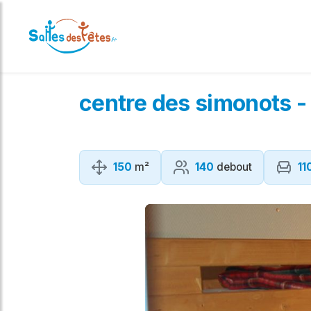
centre des simonots -
150
m²
140
debout
11