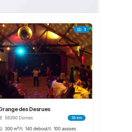
3
Grange des Desrues
58390 Dornes
35 km
300 m²
140 debout
100 assises