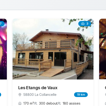
7
3
Les Etangs de Vaux
58800 La Collancelle
19 km
170 m²
300 debout
180 assises