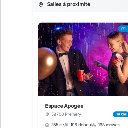
Salles à proximité
Espace Apogée
58700 Prémery
18 km
355 m²
196 debout
168 assises