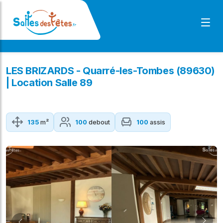
LES BRIZARDS - Quarré-les-Tombes (89630)
| Location Salle 89
135
m²
100
debout
100
assis