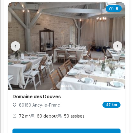
6
‹
›
Domaine des Douves
89160 Ancy-le-Franc
47 km
72 m²
60 debout
50 assises