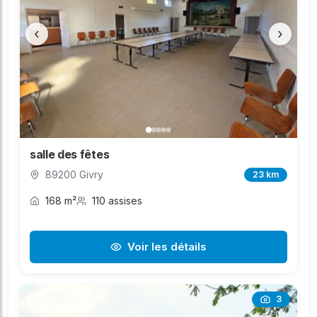
‹
›
salle des fêtes
89200 Givry
23 km
168 m²
110 assises
Voir les détails
3