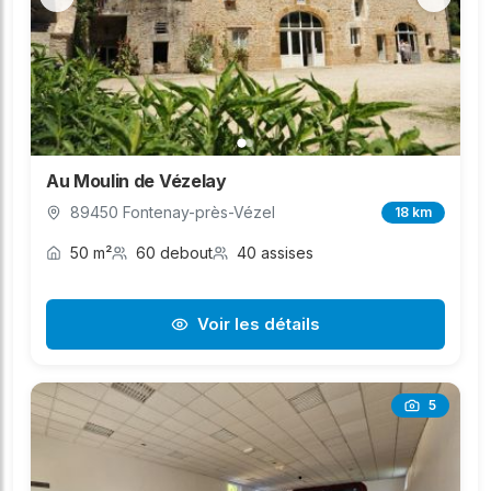
Au Moulin de Vézelay
89450 Fontenay-près-Vézel
18 km
50 m²
60 debout
40 assises
Voir les détails
5