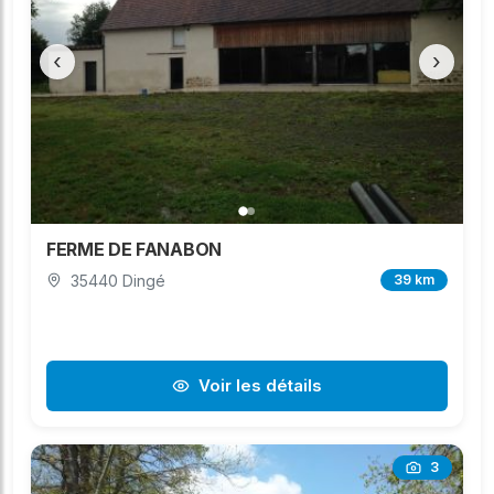
‹
›
FERME DE FANABON
35440 Dingé
39 km
Voir les détails
3