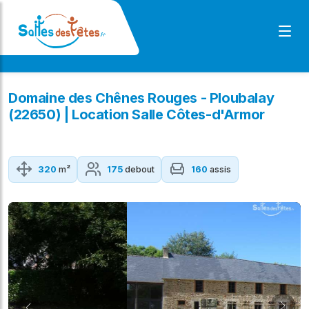
Domaine des Chênes Rouges - Ploubalay
(22650) | Location Salle Côtes-d'Armor
320
m²
175
debout
160
assis