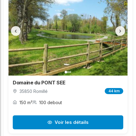
‹
›
Domaine du PONT SEE
35850 Romillé
44 km
150 m²
100 debout
Voir les détails