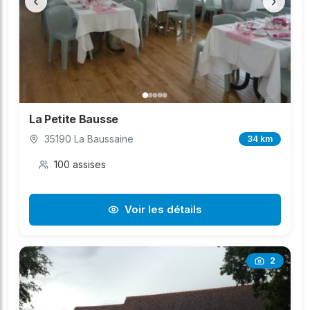
‹
›
La Petite Bausse
35190 La Baussaine
34 km
100 assises
Voir les détails
2