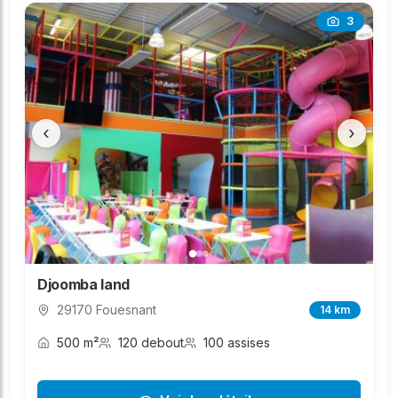
3
‹
›
Djoomba land
29170 Fouesnant
14 km
500 m²
120 debout
100 assises