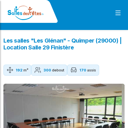
Les salles "Les Glénan" - Quimper (29000) |
Location Salle 29 Finistère
192
m²
300
debout
170
assis