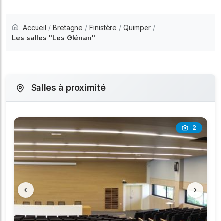
Accueil
/
Bretagne
/
Finistère
/
Quimper
/
Les salles "Les Glénan"
Salles à proximité
2
‹
›