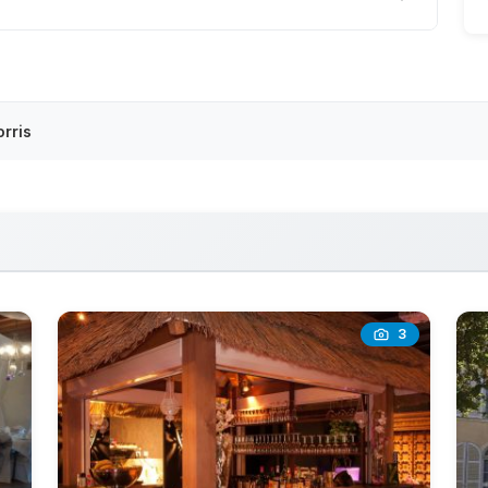
rris
3