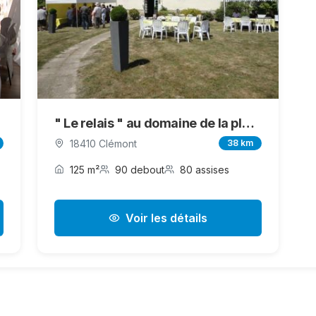
" Le relais " au domaine de la plume
18410 Clémont
38 km
125 m²
90 debout
80 assises
Voir les détails