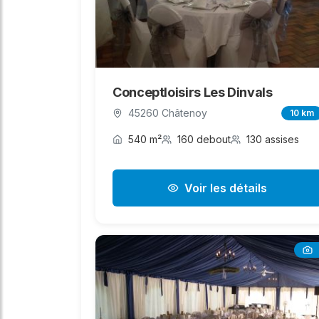
Conceptloisirs Les Dinvals
45260 Châtenoy
10 km
540 m²
160 debout
130 assises
Voir les détails