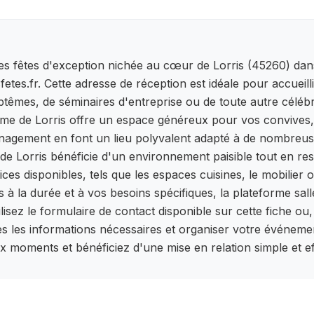
es fêtes d'exception nichée au cœur de Lorris (45260) dans
sfetes.fr. Cette adresse de réception est idéale pour accue
aptêmes, de séminaires d'entreprise ou de toute autre céléb
e de Lorris offre un espace généreux pour vos convives, g
énagement en font un lieu polyvalent adapté à de nombreuse
e Lorris bénéficie d'un environnement paisible tout en res
ces disponibles, tels que les espaces cuisines, le mobilier o
és à la durée et à vos besoins spécifiques, la plateforme sa
lisez le formulaire de contact disponible sur cette fiche ou,
es les informations nécessaires et organiser votre événemen
 moments et bénéficiez d'une mise en relation simple et eff