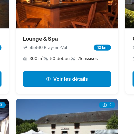
Lounge & Spa
45460 Bray-en-Val
12 km
300 m²
50 debout
25 assises
Voir les détails
3
2