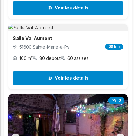
Voir les détails
Salle Val Aumont
51600 Sainte-Marie-à-Py
35 km
100 m²
80 debout
60 assises
Voir les détails
6