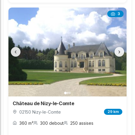
3
‹
›
Château de Nizy-le-Comte
02150 Nizy-le-Comte
29 km
360 m²
300 debout
250 assises