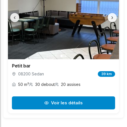
‹
›
Petit bar
08200 Sedan
39 km
50 m²
30 debout
20 assises
Voir les détails