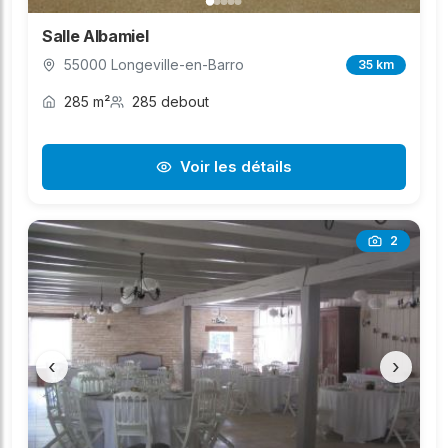
Salle Albamiel
55000 Longeville-en-Barro
35 km
285 m²
285 debout
Voir les détails
2
‹
›