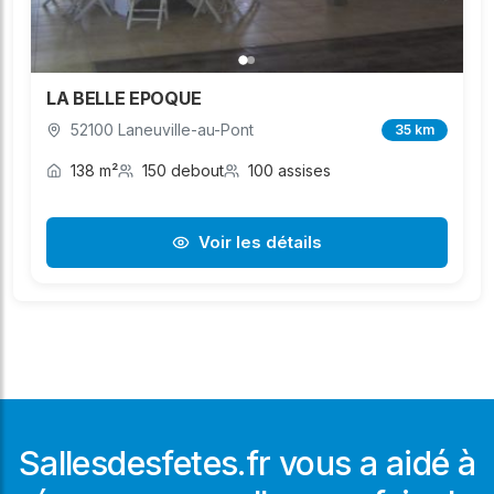
LA BELLE EPOQUE
52100 Laneuville-au-Pont
35 km
138 m²
150 debout
100 assises
Voir les détails
Sallesdesfetes.fr vous a aidé à