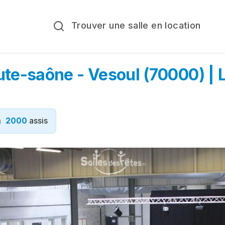
Trouver une salle en location
ute-saône - Vesoul (70000) | L
2000
assis