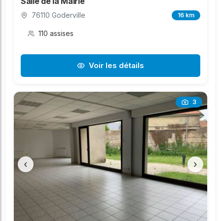
Salle de la Mairie
76110 Goderville
16 km
110 assises
Voir les détails
3
‹
›