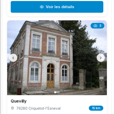
Voir les détails
3
‹
›
Quevilly
76280 Criquetot-l'Esneval
15 km