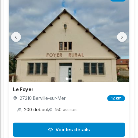
‹
›
Le Foyer
27210 Berville-sur-Mer
12 km
200 debout
150 assises
Voir les détails