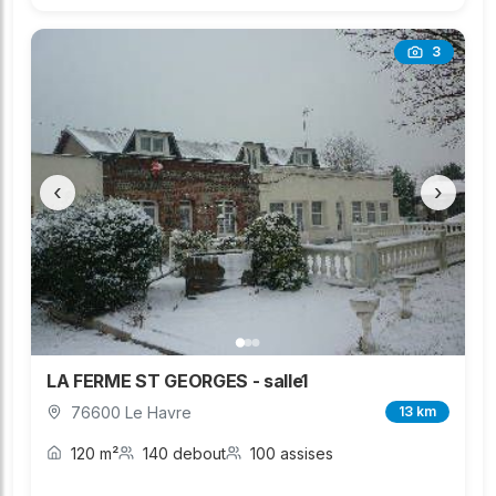
3
‹
›
LA FERME ST GEORGES - salle1
76600 Le Havre
13 km
120 m²
140 debout
100 assises