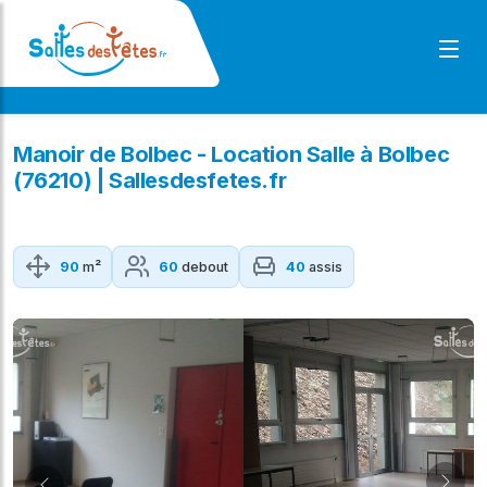
Manoir de Bolbec - Location Salle à Bolbec
(76210) | Sallesdesfetes.fr
90
m²
60
debout
40
assis