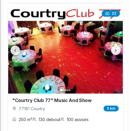
22
‹
›
"Courtry Club 77" Music And Show
77181 Courtry
5 km
250 m²
130 debout
100 assises