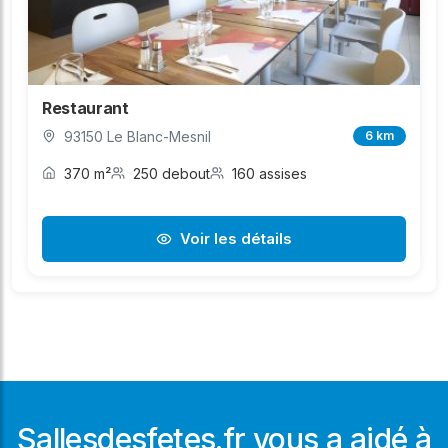
Restaurant
93150 Le Blanc-Mesnil
6 km
370 m²
250 debout
160 assises
Voir les détails
Sallesdesfetes.fr vous a aidé à