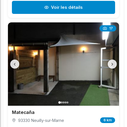
Voir les détails
17
‹
›
Matecaña
93330 Neuilly-sur-Marne
6 km