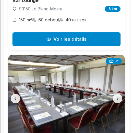
Bar Lounge
93150 Le Blanc-Mesnil
6 km
150 m²
60 debout
40 assises
Voir les détails
2
‹
›