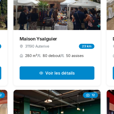
Maison Ysalguier
31190 Auterive
23 km
280 m²
80 debout
50 assises
Voir les détails
12
12