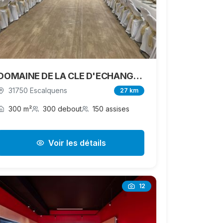
DOMAINE DE LA CLE D'ECHANGES
31750 Escalquens
27 km
300 m²
300 debout
150 assises
Voir les détails
12