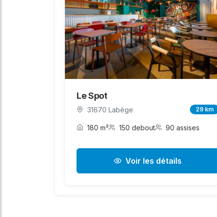
Le Spot
31670 Labège
29 km
180 m²
150 debout
90 assises
Voir les détails