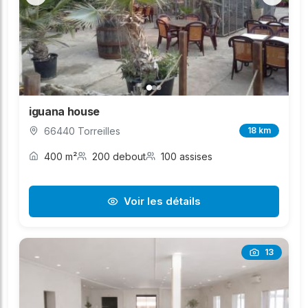
iguana house
66440 Torreilles
18 km
400 m²
200 debout
100 assises
Voir les détails
13