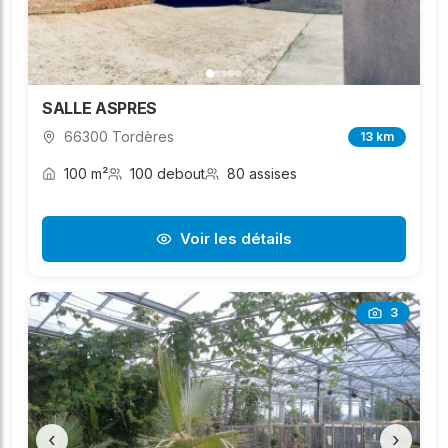
SALLE ASPRES
66300 Tordères
13 km
100 m²
100 debout
80 assises
Voir les détails
3
‹
›