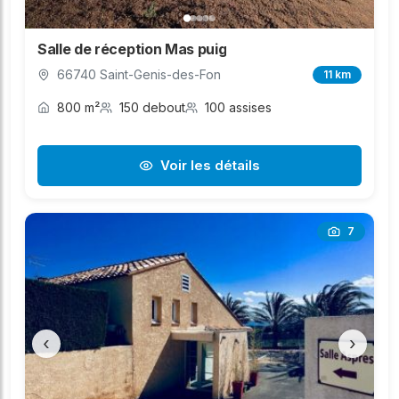
Salle de réception Mas puig
66740 Saint-Genis-des-Fon
11 km
800 m²
150 debout
100 assises
Voir les détails
7
‹
›