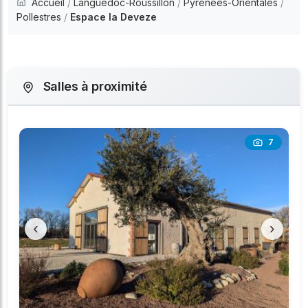
Accueil
/
Languedoc-Roussillon
/
Pyrénées-Orientales
/
Pollestres
/
Espace la Deveze
Salles à proximité
7
‹
›