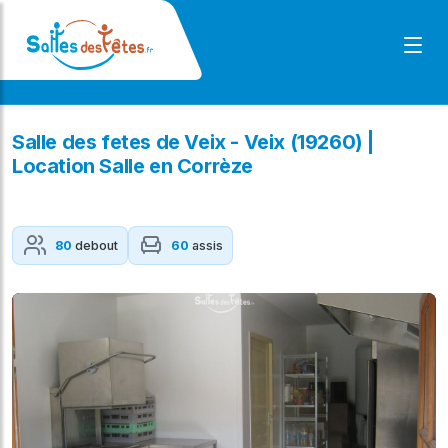
Salle des fetes de Veix - Veix (19260) |
Location Salle en Corrèze
80
debout
60
assis