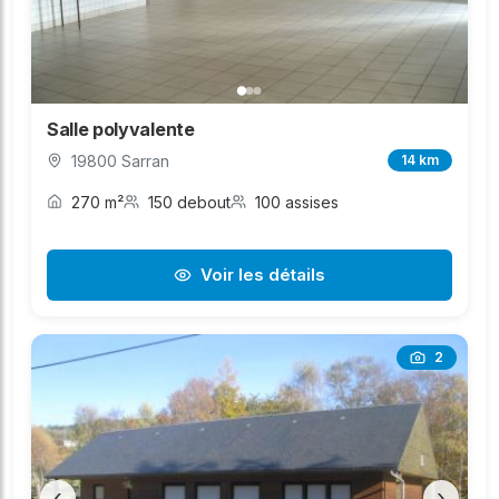
Salle polyvalente
19800 Sarran
14 km
270 m²
150 debout
100 assises
Voir les détails
2
‹
›