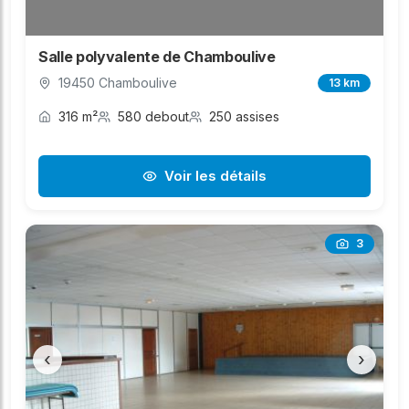
Salle polyvalente de Chamboulive
19450 Chamboulive
13 km
316 m²
580 debout
250 assises
Voir les détails
3
‹
›