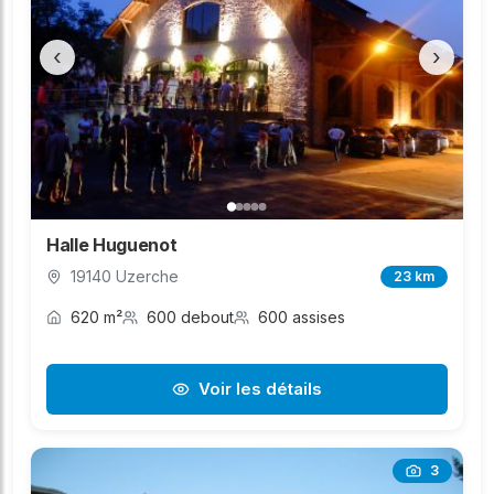
‹
›
Halle Huguenot
19140 Uzerche
23 km
620 m²
600 debout
600 assises
Voir les détails
3