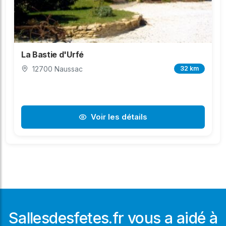
La Bastie d'Urfé
12700 Naussac
32 km
Voir les détails
Sallesdesfetes.fr vous a aidé à