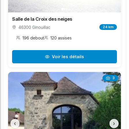
Salle de la Croix des neiges
46300 Ginouillac
24 km
196 debout
120 assises
Voir les détails
3
‹
›