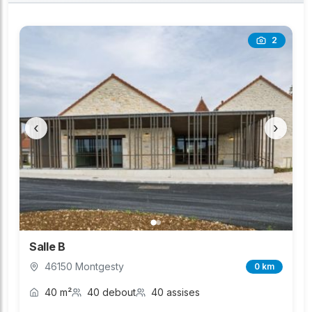
2
‹
›
Salle B
46150 Montgesty
0 km
40 m²
40 debout
40 assises