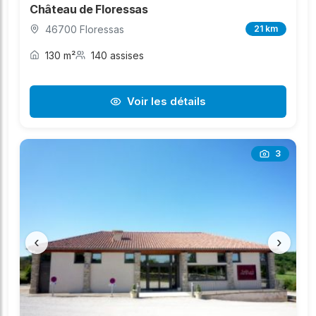
Château de Floressas
46700 Floressas
21 km
130 m²
140 assises
Voir les détails
3
‹
›