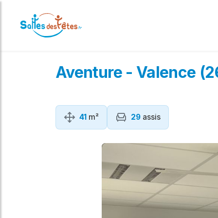
Aventure - Valence (2
41
m²
29
assis