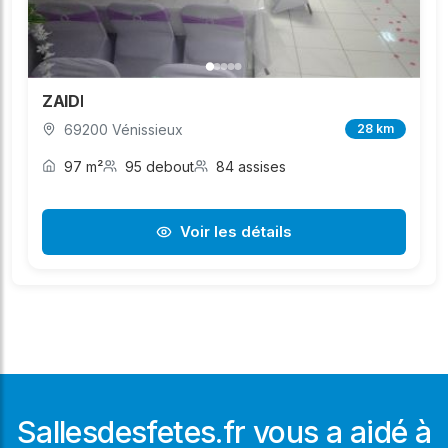
ZAIDI
69200 Vénissieux
28 km
97 m²
95 debout
84 assises
Voir les détails
Sallesdesfetes.fr vous a aidé à