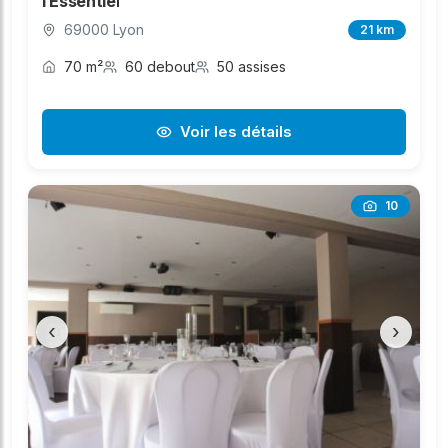
l Essentiel
69000 Lyon
21 km
70 m²
60 debout
50 assises
Voir les détails
10
‹
›