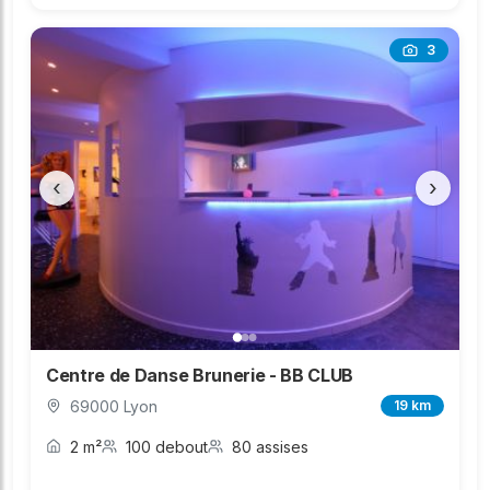
3
‹
›
Centre de Danse Brunerie - BB CLUB
69000 Lyon
19 km
2 m²
100 debout
80 assises