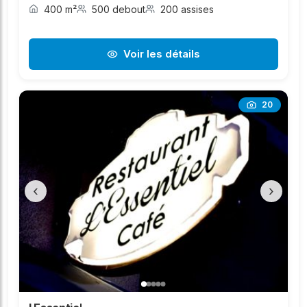
400 m²
500 debout
200 assises
Voir les détails
20
‹
›