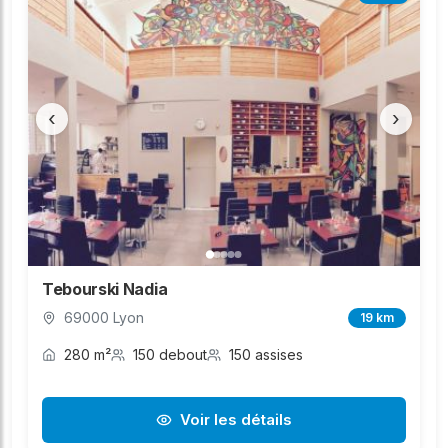
‹
›
Tebourski Nadia
69000 Lyon
19 km
280 m²
150 debout
150 assises
Voir les détails