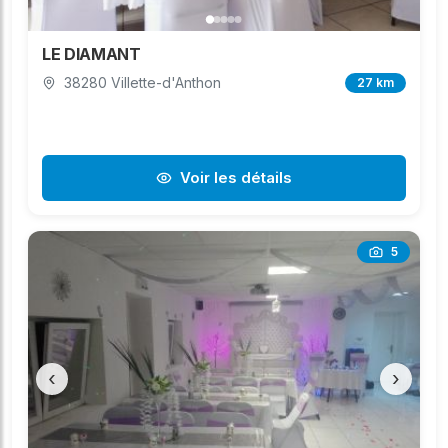
LE DIAMANT
38280 Villette-d'Anthon
27 km
Voir les détails
5
‹
›