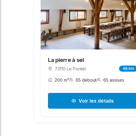
La pierre à sel
73110 Le Pontet
46 km
200 m²
65 debout
65 assises
Voir les détails