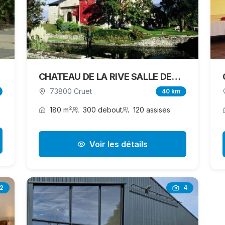
CHATEAU DE LA RIVE SALLE DES GARDE
73800 Cruet
40 km
180 m²
300 debout
120 assises
Voir les détails
12
4