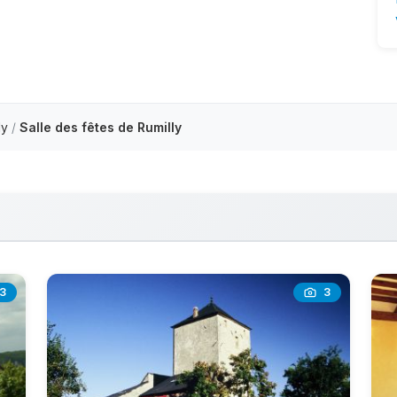
ly
/
Salle des fêtes de Rumilly
3
3