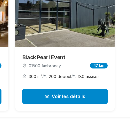
Black Pearl Event
01500 Ambronay
47 km
300 m²
200 debout
180 assises
Voir les détails