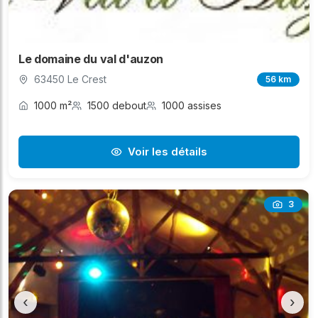
Le domaine du val d'auzon
63450 Le Crest
56 km
1000 m²
1500 debout
1000 assises
Voir les détails
3
‹
›