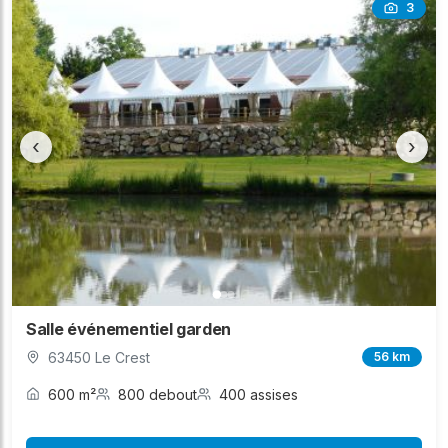
3
‹
›
Salle événementiel garden
63450 Le Crest
56 km
600 m²
800 debout
400 assises