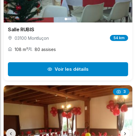
Salle RUBIS
03100 Montluçon
54 km
108 m²
80 assises
Voir les détails
3
‹
›