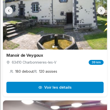
‹
›
Manoir de Veygoux
63410 Charbonnieres-les-V
39 km
180 debout
120 assises
Voir les détails