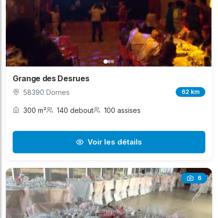
Grange des Desrues
58390 Dornes
62 km
300 m²
140 debout
100 assises
Voir les détails
6