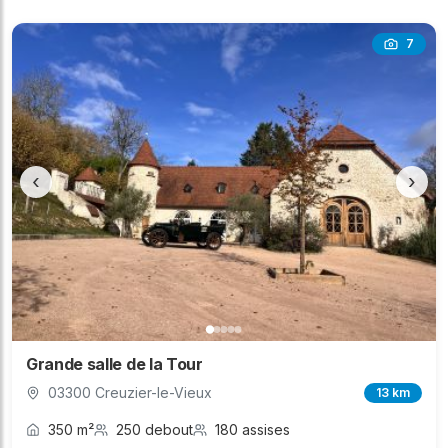
7
‹
›
Grande salle de la Tour
03300 Creuzier-le-Vieux
13 km
350 m²
250 debout
180 assises