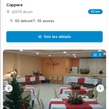
Coppere
42370 Arcon
52 km
80 debout
65 assises
Voir les détails
3
‹
›