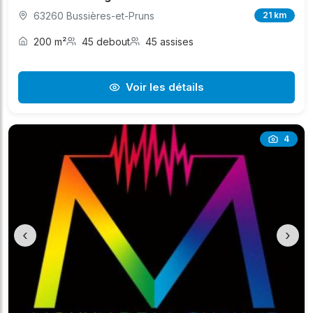
63260 Bussières-et-Pruns
21 km
200 m²
45 debout
45 assises
Voir les détails
4
‹
›