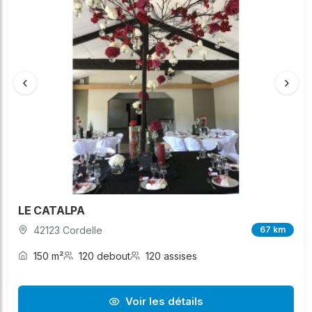
‹
›
LE CATALPA
42123 Cordelle
67 km
150 m²
120 debout
120 assises
Voir les détails