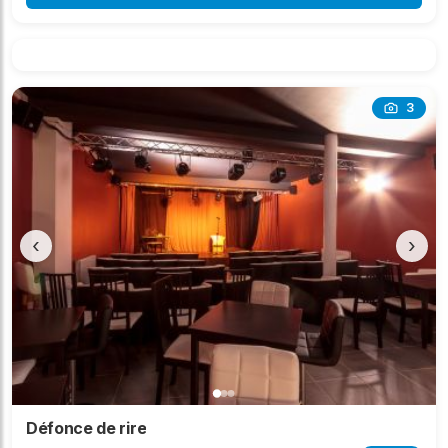
3
‹
›
Défonce de rire