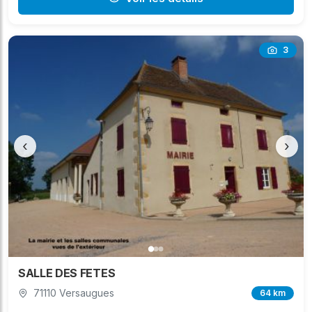
3
‹
›
SALLE DES FETES
71110 Versaugues
64 km