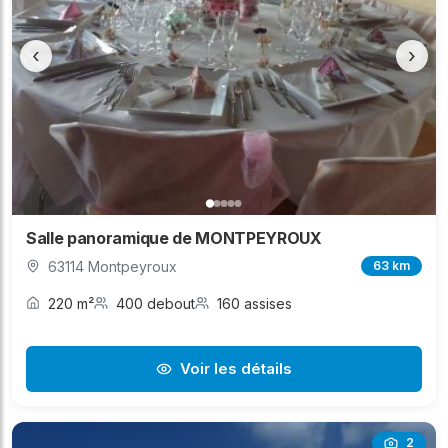
‹
›
Salle panoramique de MONTPEYROUX
63114 Montpeyroux
63 km
220 m²
400 debout
160 assises
Voir les détails
2