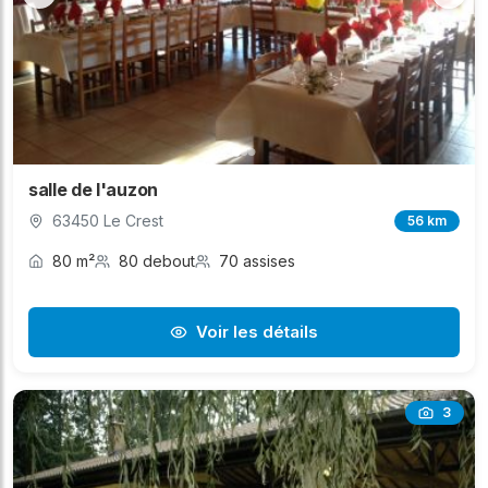
salle de l'auzon
63450 Le Crest
56 km
80 m²
80 debout
70 assises
Voir les détails
3