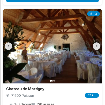
3
‹
›
Chateau de Martigny
71600 Poisson
69 km
130 debout
130 assises