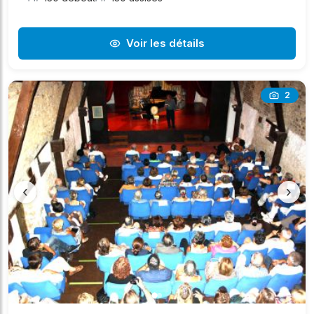
Voir les détails
2
‹
›