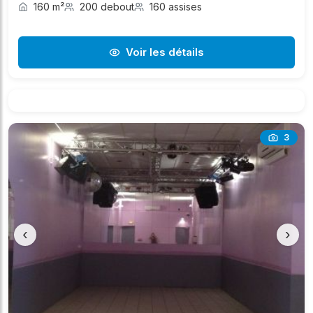
160 m²
200 debout
160 assises
Voir les détails
3
‹
›