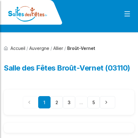
Accueil
/
Auvergne
/
Allier
/
Broût-Vernet
Salle des Fêtes Broût-Vernet (03110)
1
2
3
...
5