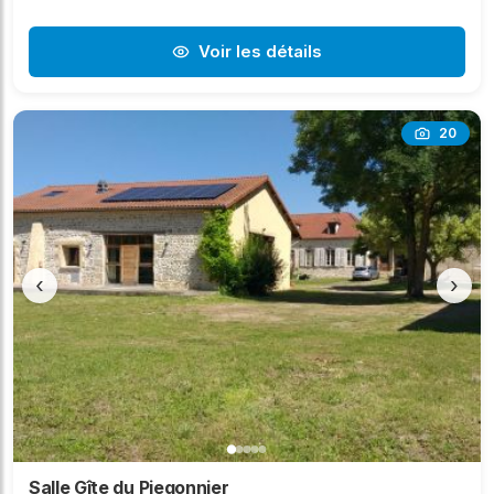
Voir les détails
20
‹
›
Salle Gîte du Piegonnier