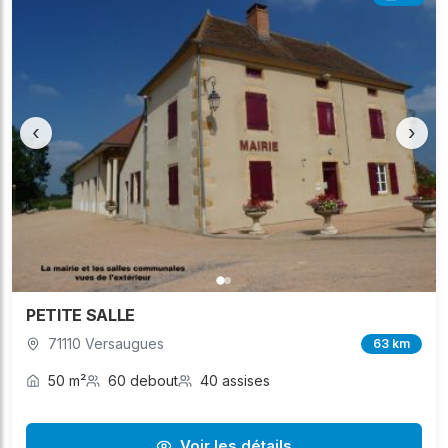
‹
›
PETITE SALLE
71110 Versaugues
63 km
50 m²
60 debout
40 assises
Voir les détails