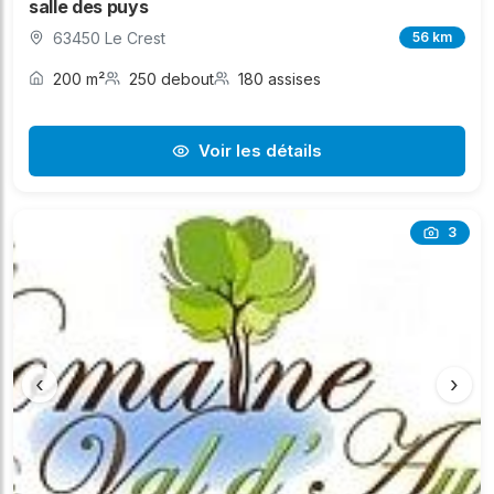
salle des puys
63450 Le Crest
56 km
200 m²
250 debout
180 assises
Voir les détails
3
‹
›