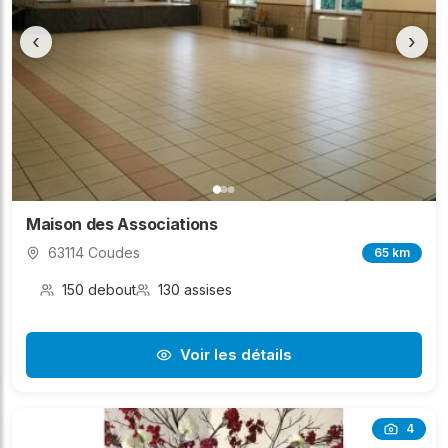
‹
›
Maison des Associations
63114 Coudes
65 km
150 debout
130 assises
Voir les détails
4