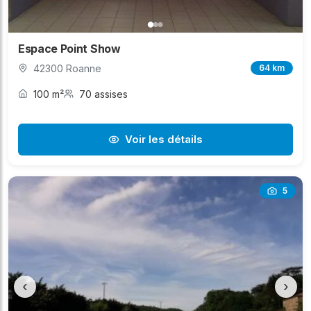
Espace Point Show
42300 Roanne
64 km
100 m²
70 assises
Voir les détails
5
‹
›