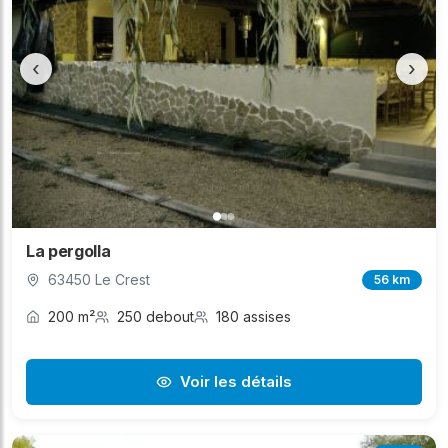
‹
›
La pergolla
63450 Le Crest
56 km
200 m²
250 debout
180 assises
Voir les détails