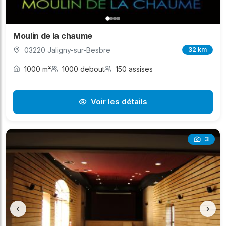
Moulin de la chaume
03220 Jaligny-sur-Besbre
32 km
1000 m²
1000 debout
150 assises
Voir les détails
3
‹
›