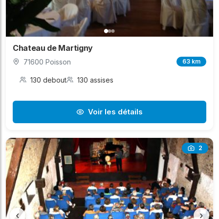
Chateau de Martigny
71600 Poisson
63 km
130 debout
130 assises
Voir les détails
2
‹
›