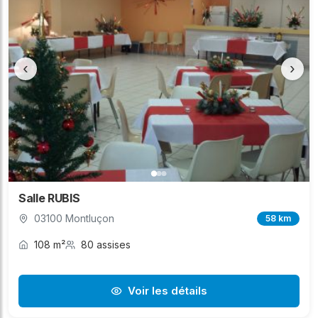
‹
›
Salle RUBIS
03100 Montluçon
58 km
108 m²
80 assises
Voir les détails