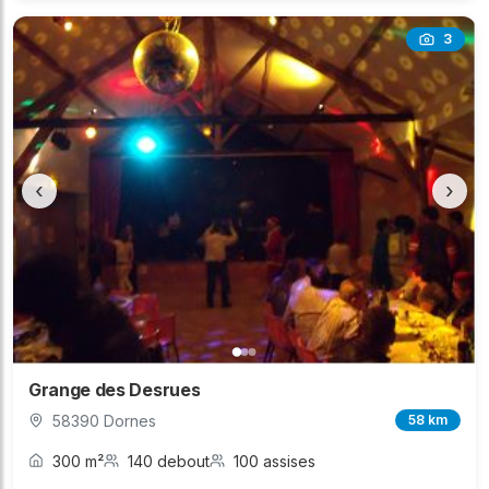
3
‹
›
Grange des Desrues
58390 Dornes
58 km
300 m²
140 debout
100 assises