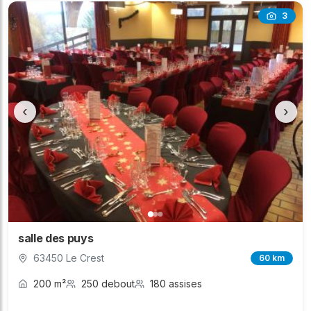
3
‹
›
salle des puys
63450 Le Crest
60 km
200 m²
250 debout
180 assises