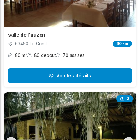
salle de l'auzon
63450 Le Crest
60 km
80 m²
80 debout
70 assises
Voir les détails
3