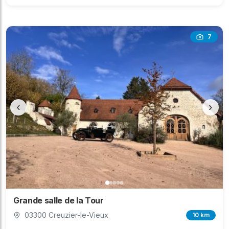
7
‹
›
Grande salle de la Tour
03300 Creuzier-le-Vieux
10 km