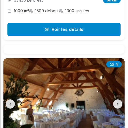
63450 Le Crest
60 km
1000 m²
1500 debout
1000 assises
Voir les détails
3
‹
›