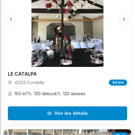
‹
›
LE CATALPA
42123 Cordelle
64 km
150 m²
120 debout
120 assises
Voir les détails