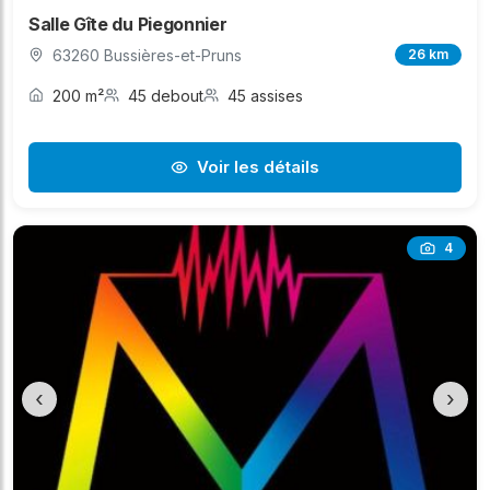
Salle Gîte du Piegonnier
63260 Bussières-et-Pruns
26 km
200 m²
45 debout
45 assises
Voir les détails
4
‹
›