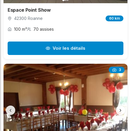
Espace Point Show
42300 Roanne
60 km
100 m²
70 assises
Voir les détails
3
‹
›