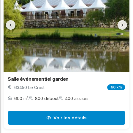
‹
›
Salle événementiel garden
63450 Le Crest
60 km
600 m²
800 debout
400 assises
Voir les détails