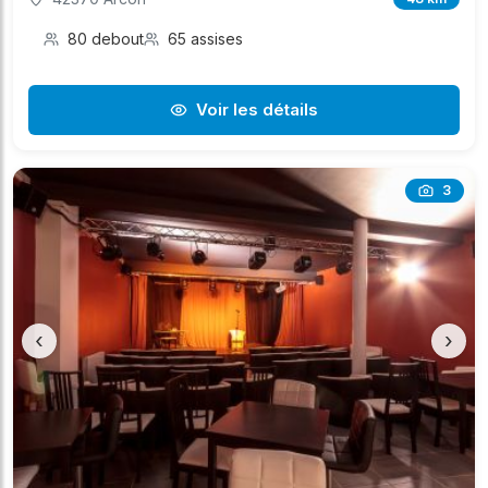
80 debout
65 assises
Voir les détails
3
‹
›