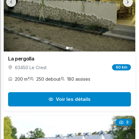
‹
›
La pergolla
63450 Le Crest
60 km
200 m²
250 debout
180 assises
Voir les détails
3