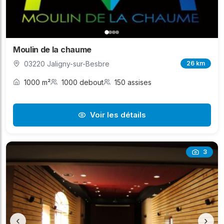
Moulin de la chaume
03220 Jaligny-sur-Besbre
26 km
1000 m²
1000 debout
150 assises
Voir les détails
3
‹
›