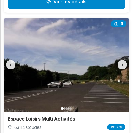
Voir les détails
5
‹
›
Espace Loisirs Multi Activités
63114 Coudes
69 km