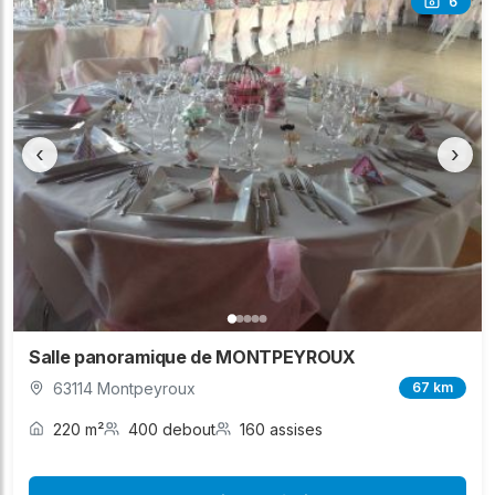
6
‹
›
Salle panoramique de MONTPEYROUX
63114 Montpeyroux
67 km
220 m²
400 debout
160 assises