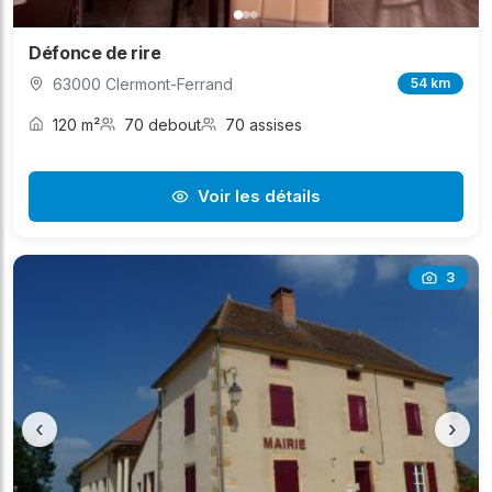
Défonce de rire
63000 Clermont-Ferrand
54 km
120 m²
70 debout
70 assises
Voir les détails
3
‹
›