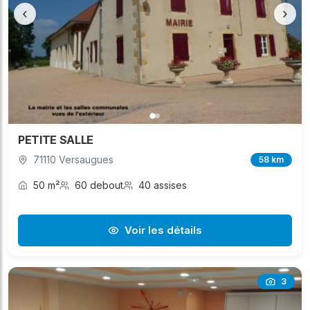
‹
›
PETITE SALLE
71110 Versaugues
58 km
50 m²
60 debout
40 assises
Voir les détails
3