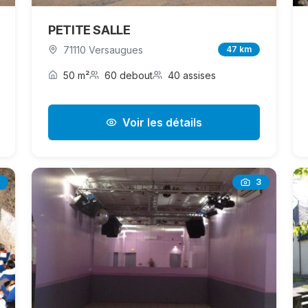
PETITE SALLE
71110 Versaugues
47 km
50 m²
60 debout
40 assises
Voir les détails
3