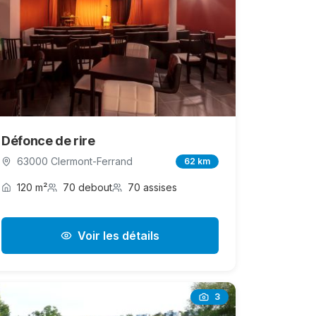
Défonce de rire
63000 Clermont-Ferrand
62 km
120 m²
70 debout
70 assises
Voir les détails
3