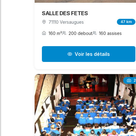
SALLE DES FETES
71110 Versaugues
47 km
160 m²
200 debout
160 assises
Voir les détails
2