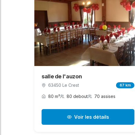
salle de l'auzon
63450 Le Crest
67 km
80 m²
80 debout
70 assises
Voir les détails