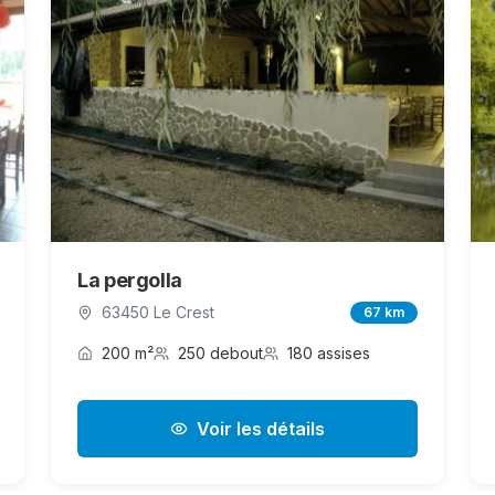
La pergolla
63450 Le Crest
67 km
200 m²
250 debout
180 assises
Voir les détails