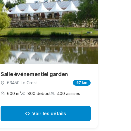
Salle événementiel garden
63450 Le Crest
67 km
600 m²
800 debout
400 assises
Voir les détails