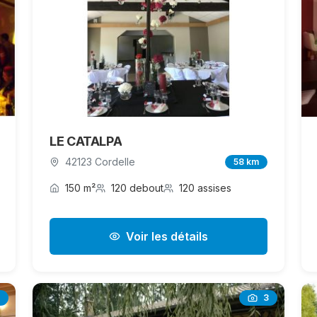
LE CATALPA
42123 Cordelle
58 km
150 m²
120 debout
120 assises
Voir les détails
3