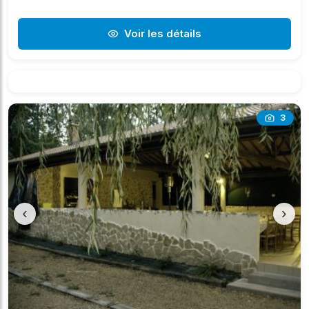
Voir les détails
3
‹
›