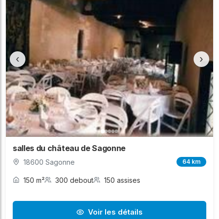
‹
›
salles du château de Sagonne
18600 Sagonne
64 km
150 m²
300 debout
150 assises
Voir les détails