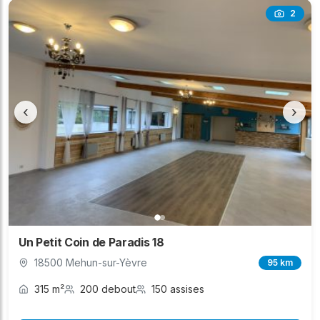
2
‹
›
Un Petit Coin de Paradis 18
18500 Mehun-sur-Yèvre
95 km
315 m²
200 debout
150 assises