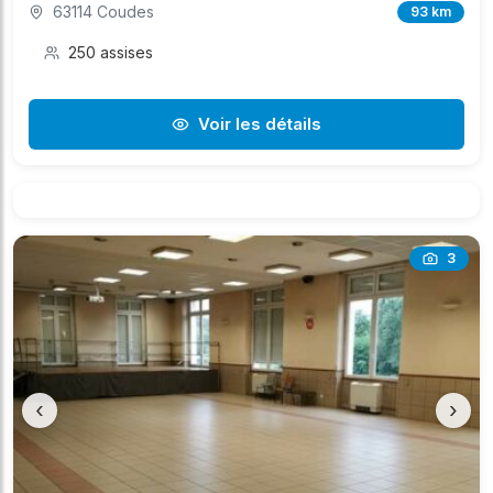
63114 Coudes
93 km
250 assises
Voir les détails
3
‹
›