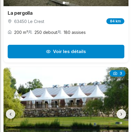
La pergolla
63450 Le Crest
84 km
200 m²
250 debout
180 assises
Voir les détails
3
‹
›