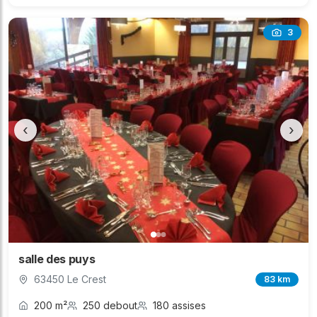
3
‹
›
salle des puys
63450 Le Crest
83 km
200 m²
250 debout
180 assises