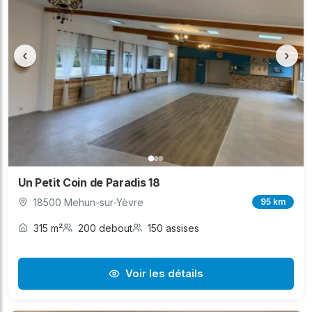
‹
›
Un Petit Coin de Paradis 18
18500 Mehun-sur-Yèvre
95 km
315 m²
200 debout
150 assises
Voir les détails