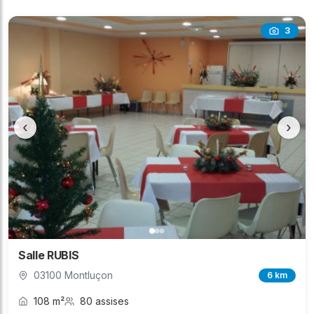
3
‹
›
Salle RUBIS
03100 Montluçon
6 km
108 m²
80 assises