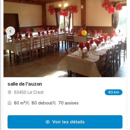
‹
›
salle de l'auzon
63450 Le Crest
83 km
80 m²
80 debout
70 assises
Voir les détails