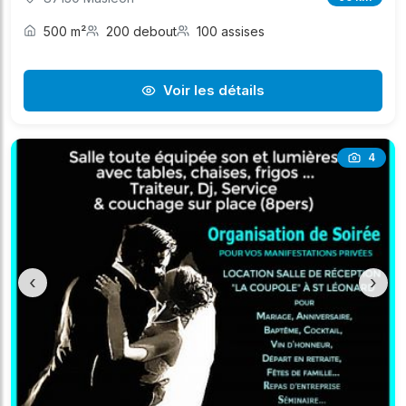
500 m²
200 debout
100 assises
Voir les détails
4
‹
›