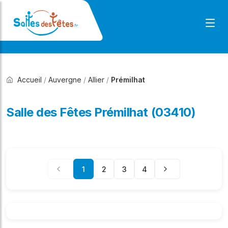
Accueil
/
Auvergne
/
Allier
/
Prémilhat
Salle des Fêtes Prémilhat (03410)
1
2
3
4