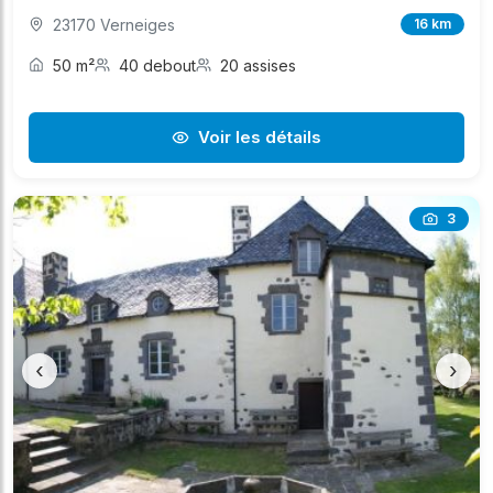
23170 Verneiges
16 km
50 m²
40 debout
20 assises
Voir les détails
3
‹
›