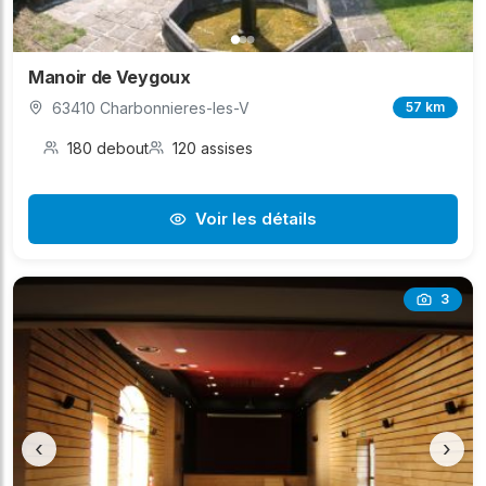
Manoir de Veygoux
63410 Charbonnieres-les-V
57 km
180 debout
120 assises
Voir les détails
3
‹
›