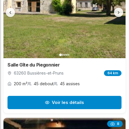
‹
›
Salle Gîte du Piegonnier
63260 Bussières-et-Pruns
64 km
200 m²
45 debout
45 assises
Voir les détails
8