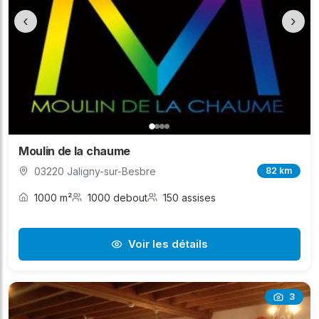
‹
›
Moulin de la chaume
03220 Jaligny-sur-Besbre
82 km
1000 m²
1000 debout
150 assises
Voir les détails
3