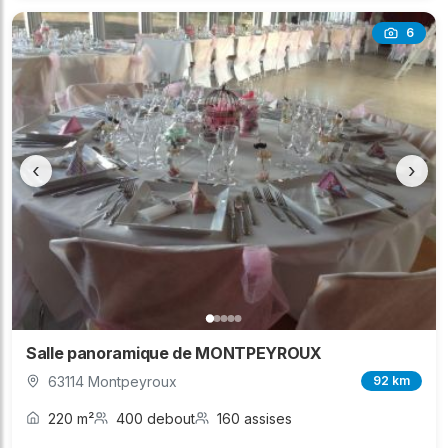
6
‹
›
Salle panoramique de MONTPEYROUX
63114 Montpeyroux
92 km
220 m²
400 debout
160 assises