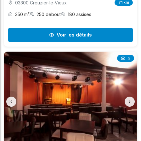
03300 Creuzier-le-Vieux
71 km
350 m²
250 debout
180 assises
Voir les détails
3
‹
›