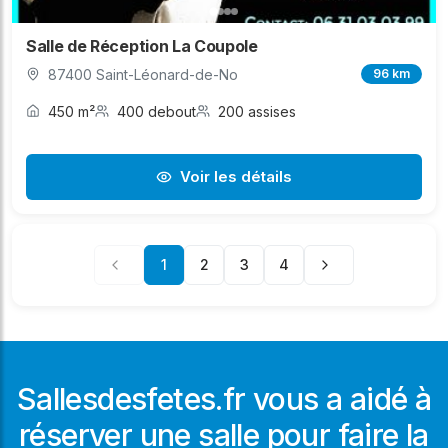
Salle de Réception La Coupole
87400 Saint-Léonard-de-No
96 km
450 m²
400 debout
200 assises
Voir les détails
1
2
3
4
Sallesdesfetes.fr vous a aidé à
réserver une salle pour faire la