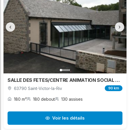
‹
›
SALLE DES FETES/CENTRE ANIMATION SOCIAL ET CULTUREL
63790 Saint-Victor-la-Riv
90 km
180 m²
180 debout
130 assises
Voir les détails