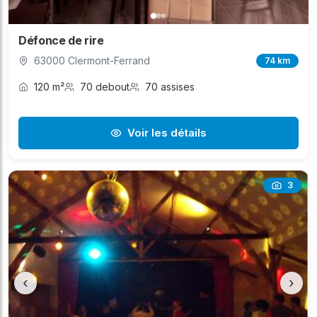
Défonce de rire
63000 Clermont-Ferrand
74 km
120 m²
70 debout
70 assises
Voir les détails
3
‹
›