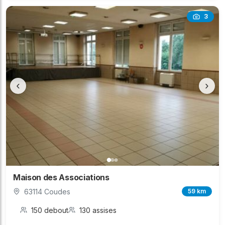
3
‹
›
Maison des Associations
63114 Coudes
59 km
150 debout
130 assises