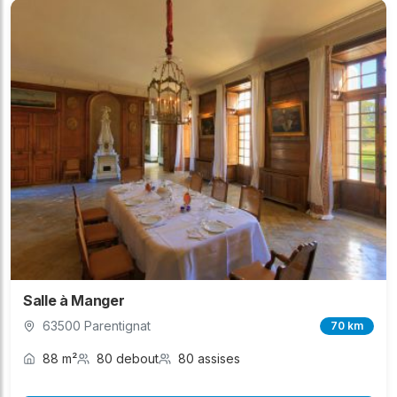
Salle à Manger
63500 Parentignat
70 km
88 m²
80 debout
80 assises