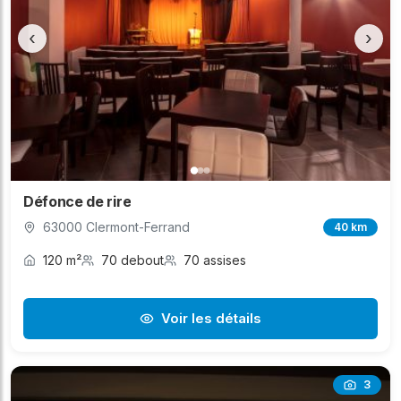
‹
›
Défonce de rire
63000 Clermont-Ferrand
40 km
120 m²
70 debout
70 assises
Voir les détails
3