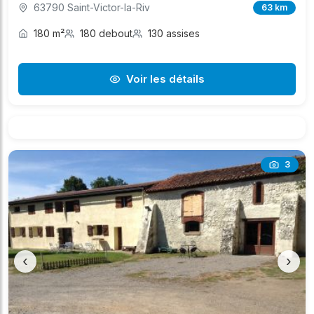
63790 Saint-Victor-la-Riv
63 km
180 m²
180 debout
130 assises
Voir les détails
3
‹
›