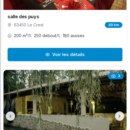
salle des puys
63450 Le Crest
49 km
200 m²
250 debout
180 assises
Voir les détails
3
‹
›