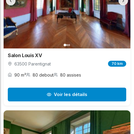
‹
›
Salon Louis XV
63500 Parentignat
70 km
90 m²
80 debout
80 assises
Voir les détails