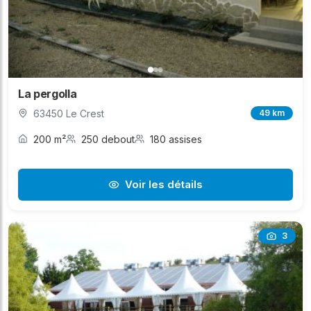
La pergolla
63450 Le Crest
49 km
200 m²
250 debout
180 assises
Voir les détails
3