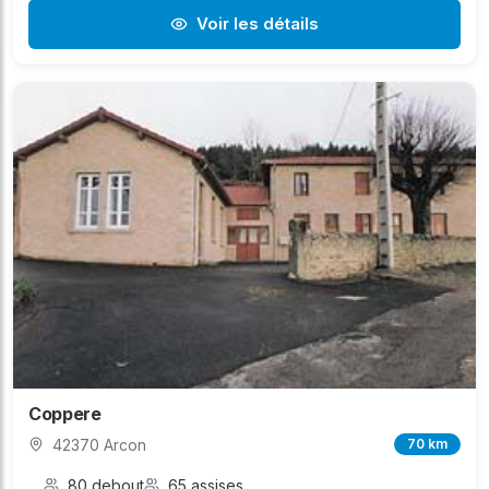
Voir les détails
Coppere
42370 Arcon
70 km
80 debout
65 assises