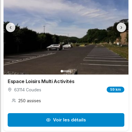
‹
›
Espace Loisirs Multi Activités
63114 Coudes
59 km
250 assises
Voir les détails