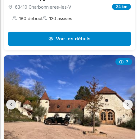
63410 Charbonnieres-les-V
24 km
180 debout
120 assises
Voir les détails
7
‹
›