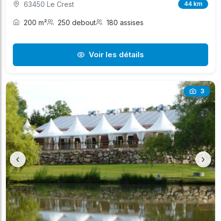
63450 Le Crest
44 km
200 m²
250 debout
180 assises
Voir les détails
3
‹
›