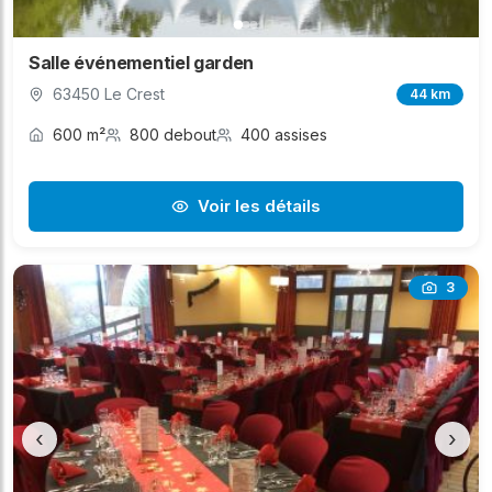
Salle événementiel garden
63450 Le Crest
44 km
600 m²
800 debout
400 assises
Voir les détails
3
‹
›