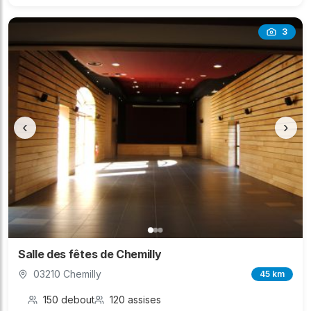
3
‹
›
Salle des fêtes de Chemilly
03210 Chemilly
45 km
150 debout
120 assises