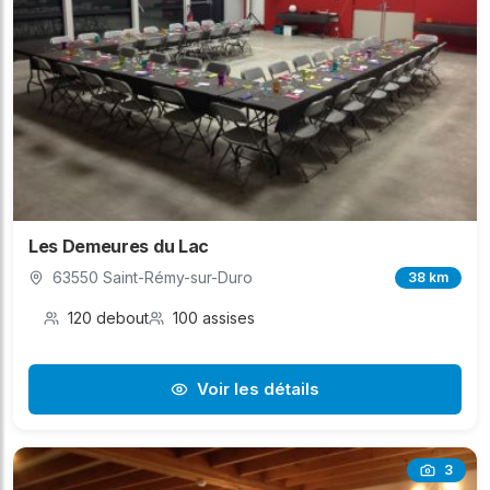
Les Demeures du Lac
63550 Saint-Rémy-sur-Duro
38 km
120 debout
100 assises
Voir les détails
3