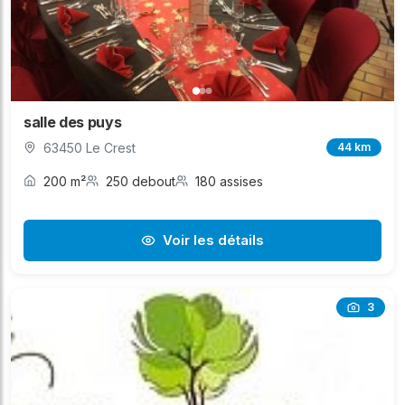
salle des puys
63450 Le Crest
44 km
200 m²
250 debout
180 assises
Voir les détails
3