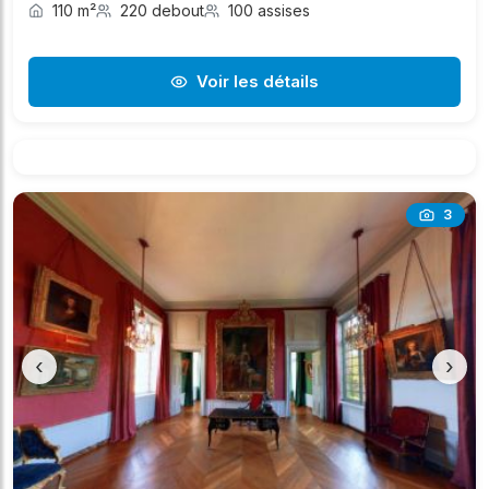
110 m²
220 debout
100 assises
Voir les détails
3
‹
›