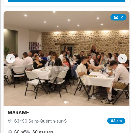
2
‹
›
MARAME
63490 Saint-Quentin-sur-S
63 km
80 m²
60 assises