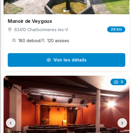
Manoir de Veygoux
63410 Charbonnieres-les-V
26 km
180 debout
120 assises
Voir les détails
3
‹
›