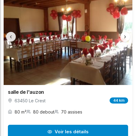
‹
›
salle de l'auzon
63450 Le Crest
44 km
80 m²
80 debout
70 assises
Voir les détails