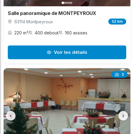
Salle panoramique de MONTPEYROUX
63114 Montpeyroux
52 km
220 m²
400 debout
160 assises
Voir les détails
3
‹
›