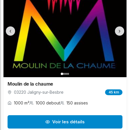
‹
›
Moulin de la chaume
03220 Jaligny-sur-Besbre
45 km
1000 m²
1000 debout
150 assises
Voir les détails