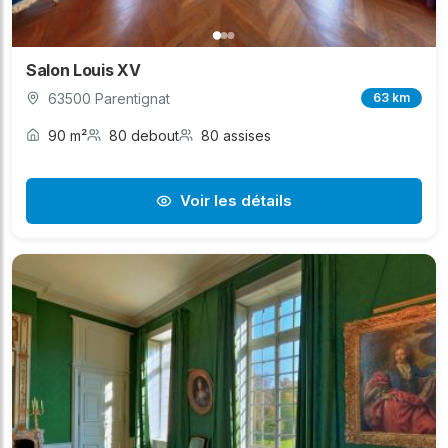
Salon Louis XV
63500 Parentignat
63 km
90 m²
80 debout
80 assises
Voir les détails