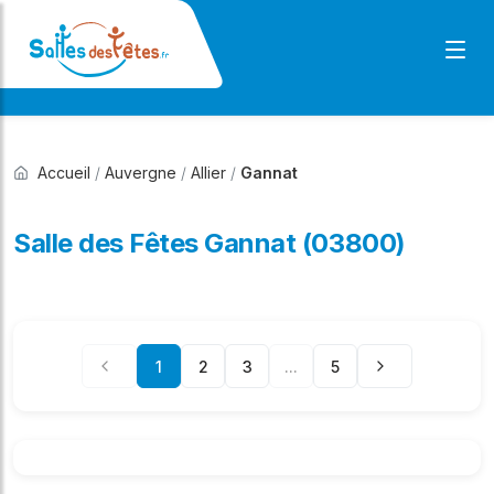
Accueil
/
Auvergne
/
Allier
/
Gannat
Salle des Fêtes Gannat (03800)
1
2
3
...
5