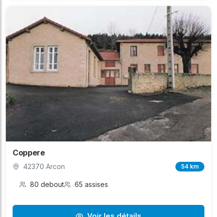
Coppere
42370 Arcon
54 km
80 debout
65 assises
Voir les détails