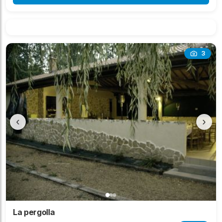
3
‹
›
La pergolla