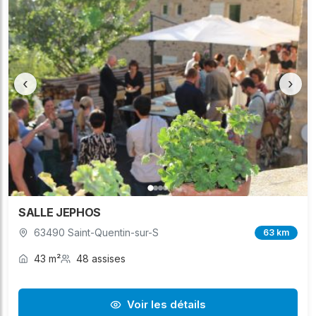
‹
›
SALLE JEPHOS
63490 Saint-Quentin-sur-S
63 km
43 m²
48 assises
Voir les détails