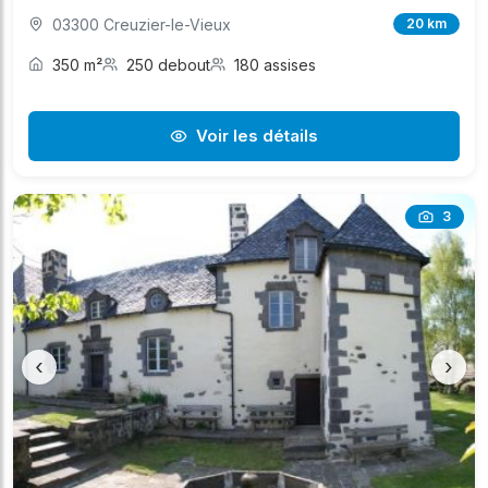
03300 Creuzier-le-Vieux
20 km
350 m²
250 debout
180 assises
Voir les détails
3
‹
›