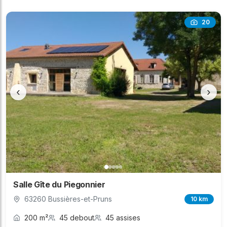
20
‹
›
Salle Gîte du Piegonnier
63260 Bussières-et-Pruns
10 km
200 m²
45 debout
45 assises