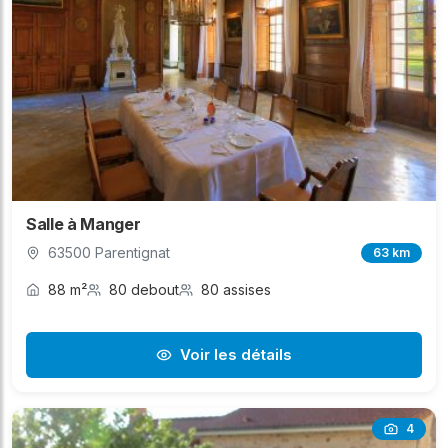
Salle à Manger
63500 Parentignat
63 km
88 m²
80 debout
80 assises
Voir les détails
4