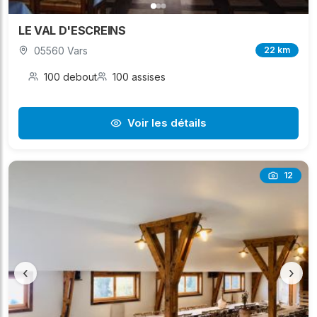
LE VAL D'ESCREINS
05560 Vars
22 km
100 debout
100 assises
Voir les détails
12
‹
›