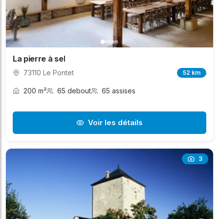
La pierre à sel
73110 Le Pontet
52 km
200 m²
65 debout
65 assises
Voir les détails
3