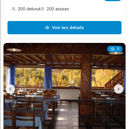
200 debout
200 assises
Voir les détails
3
‹
›