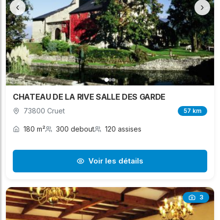
‹
›
CHATEAU DE LA RIVE SALLE DES GARDE
73800 Cruet
57 km
180 m²
300 debout
120 assises
Voir les détails
3