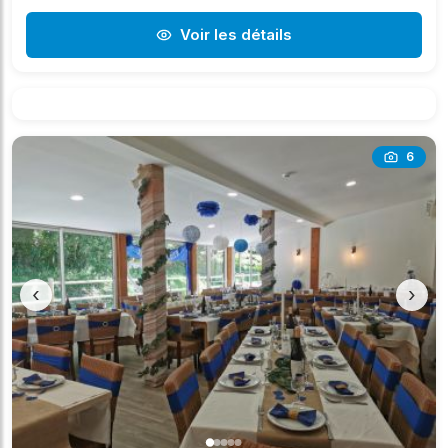
Voir les détails
6
‹
›