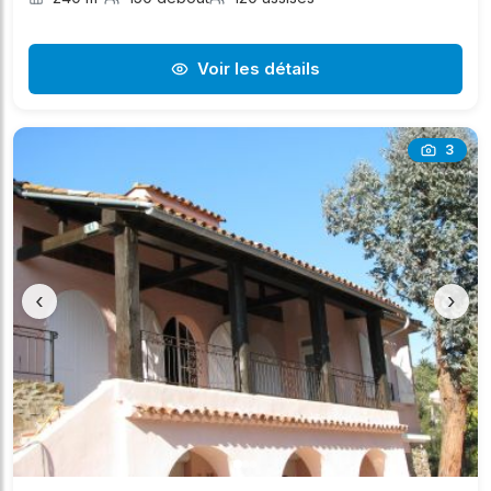
Voir les détails
3
‹
›