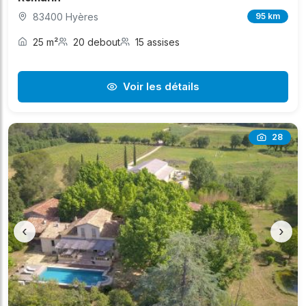
83400 Hyères
95 km
25 m²
20 debout
15 assises
Voir les détails
28
‹
›