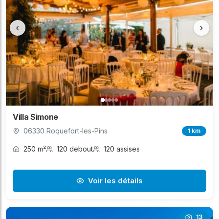
lieux en font une destination de choix pour vos
mariages, anniversaires, réceptions familiales ou
‹
›
événements d'entreprise dans le département 06.
Villa Simone
06330 Roquefort-les-Pins
1 km
250 m²
120 debout
120 assises
Voir les détails
13