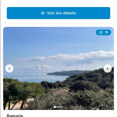
Voir les détails
10
‹
›
Romarin