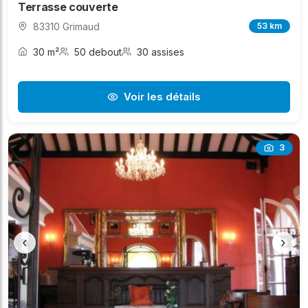
Terrasse couverte
83310 Grimaud
53 km
30 m²
50 debout
30 assises
Voir les détails
3
‹
›