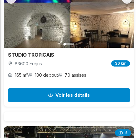
STUDIO TROPICAIS
83600 Fréjus
36 km
165 m²
100 debout
70 assises
Voir les détails
5