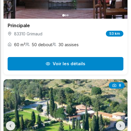
Principale
83310 Grimaud
53 km
60 m²
50 debout
30 assises
Voir les détails
8
‹
›