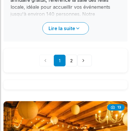
annuaire gratuit, référence la salle des fêtes
locale, idéale pour accueillir vos événements
jusqu'à environ 140 personnes. Notre
plateforme se positionne comme un outil de
découverte privilégié, sans aucune commission
Lire la suite
sur vos transactions. Le principe est simple :
vous consultez les informations disponibles,
vous contactez directement le propriétaire
(mairie ou gestionnaire) et celui-ci gère
1
2
l'intégralité de votre réservation. Profitez de la
simplicité de mise en relation : utilisez le
formulaire de contact intégré sur la fiche de la
salle pour une première prise de contact, ou
optez pour les coordonnées directes (téléphone,
email) mises à disposition. Chaque propriétaire
vous répondra directement pour discuter de vos
13
besoins spécifiques, confirmer les disponibilités
et vous fournir les détails tarifaires. L'accessibilité
de Roquefort-les-Pins et l'authenticité de ses