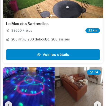
Le Mas des Bartavelles
83600 Fréjus
22 km
200 m²
200 debout
200 assises
Voir les détails
14
‹
›