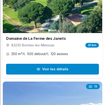
Domaine de La Ferme des Janets
83230 Bormes-les-Mimosas
81 km
250 m²
500 debout
120 assises
Voir les détails
13