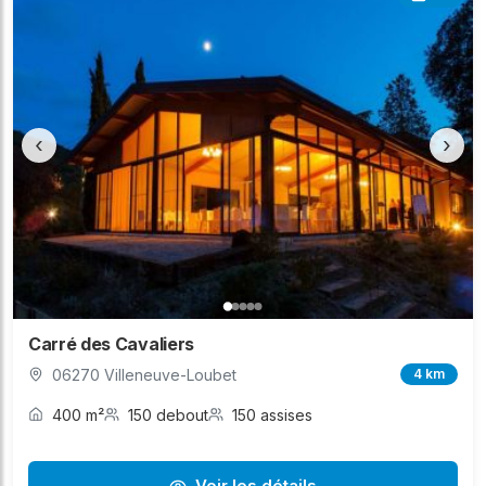
‹
›
Carré des Cavaliers
06270 Villeneuve-Loubet
4 km
400 m²
150 debout
150 assises
Voir les détails