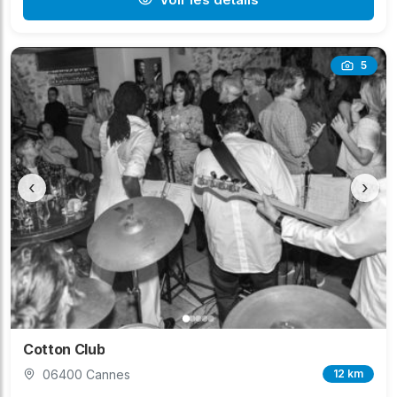
5
‹
›
Cotton Club
06400 Cannes
12 km