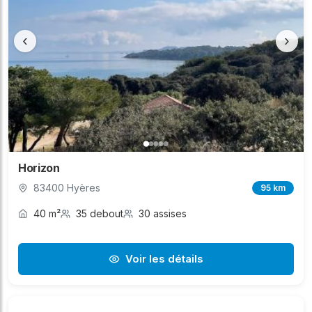
‹
›
Horizon
83400 Hyères
95 km
40 m²
35 debout
30 assises
Voir les détails