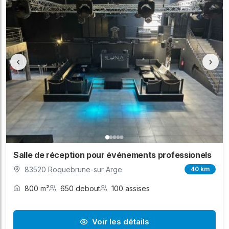
‹
›
Salle de réception pour événements professionels
83520 Roquebrune-sur Arge
40 km
800 m²
650 debout
100 assises
Voir les détails