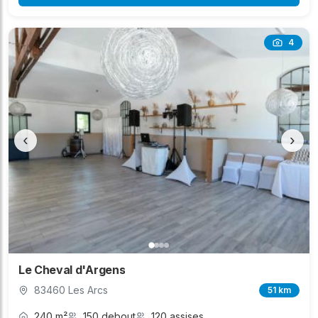
4
‹
›
Le Cheval d'Argens
83460 Les Arcs
51 km
240 m²
150 debout
120 assises