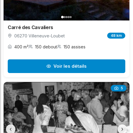
Carré des Cavaliers
06270 Villeneuve-Loubet
48 km
400 m²
150 debout
150 assises
Voir les détails
5
‹
›