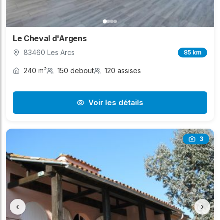
Le Cheval d'Argens
83460 Les Arcs
85 km
240 m²
150 debout
120 assises
Voir les détails
3
‹
›