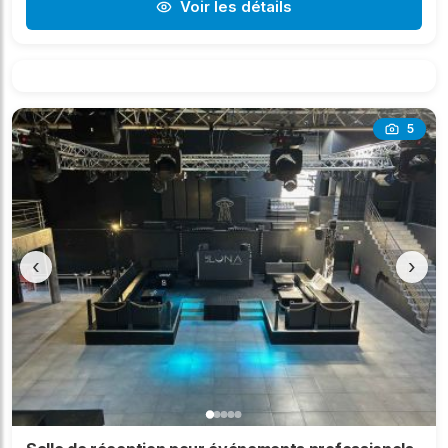
Voir les détails
5
‹
›