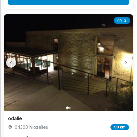
2
‹
›
odalie
04300 Niozelles
99 km