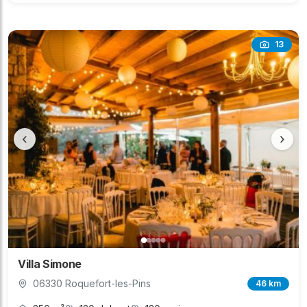
13
‹
›
Villa Simone
06330 Roquefort-les-Pins
46 km