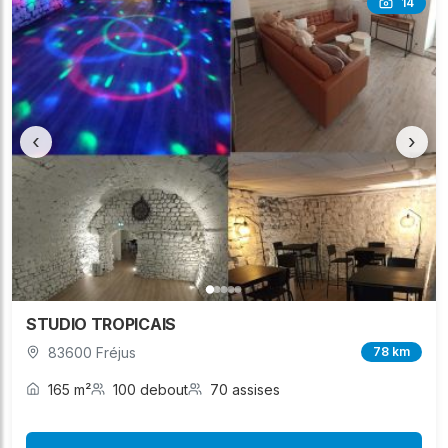
14
‹
›
STUDIO TROPICAIS
83600 Fréjus
78 km
165 m²
100 debout
70 assises