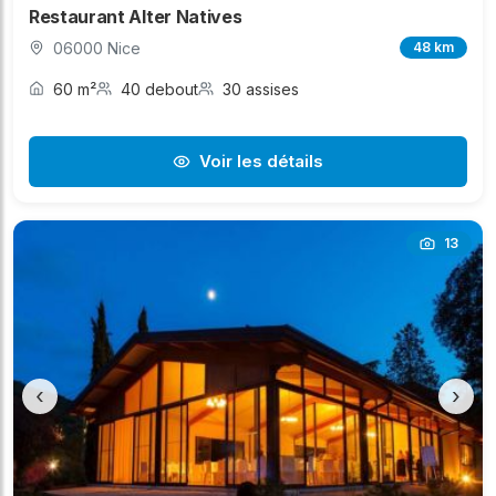
Restaurant Alter Natives
06000 Nice
48 km
60 m²
40 debout
30 assises
Voir les détails
13
‹
›