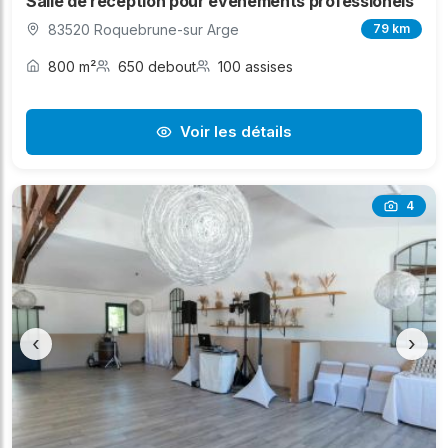
Salle de réception pour événements professionels
83520 Roquebrune-sur Arge
79 km
800 m²
650 debout
100 assises
Voir les détails
4
‹
›