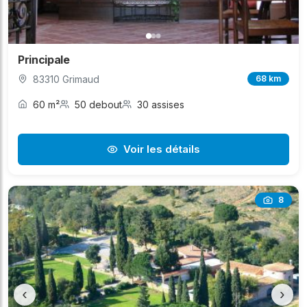
Principale
83310 Grimaud
68 km
60 m²
50 debout
30 assises
Voir les détails
8
‹
›