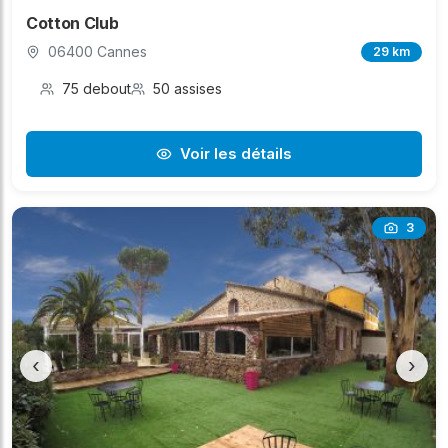
Cotton Club
06400 Cannes
29 km
75 debout
50 assises
Voir les détails
3
‹
›