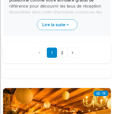
positionne comme votre annuaire gratuit de
référence pour découvrir les lieux de réception
disponibles dans cette charmante commune des
Alpes-Maritimes. Que vous organisiez un
mariage champêtre, un anniversaire festif, une
Lire la suite
réunion familiale ou un événement associatif,
notre plateforme vous guide vers la solution
idéale.
1
2
Bézaudun-les-Alpes, niché au cœur de la
Provence-Alpes-Côte d'Azur, offre un cadre
pittoresque pour vos célébrations. Nous mettons
à votre disposition les coordonnées directes des
propriétaires des salles référencées, vous
permettant ainsi une mise en relation immédiate
et sans aucune commission. Ce contact direct est
13
essentiel pour comprendre les spécificités de
chaque lieu et pour organiser votre réception en
toute sérénité.