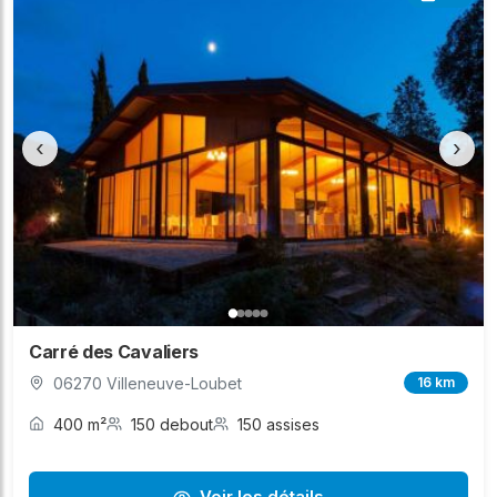
‹
›
Carré des Cavaliers
06270 Villeneuve-Loubet
16 km
400 m²
150 debout
150 assises
Voir les détails