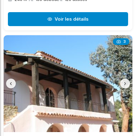
Voir les détails
3
‹
›