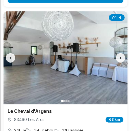
4
‹
›
Le Cheval d'Argens
83460 Les Arcs
63 km
240 m²
150 debout
120 assises