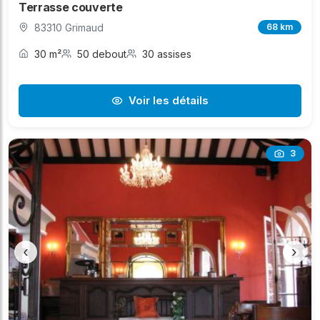
Terrasse couverte
83310 Grimaud
68 km
30 m²
50 debout
30 assises
Voir les détails
3
‹
›