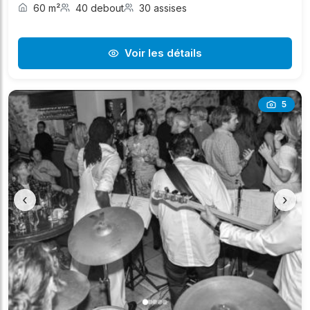
60 m²
40 debout
30 assises
Voir les détails
5
‹
›