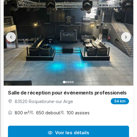
‹
›
Salle de réception pour événements professionels
83520 Roquebrune-sur Arge
54 km
800 m²
650 debout
100 assises
Voir les détails