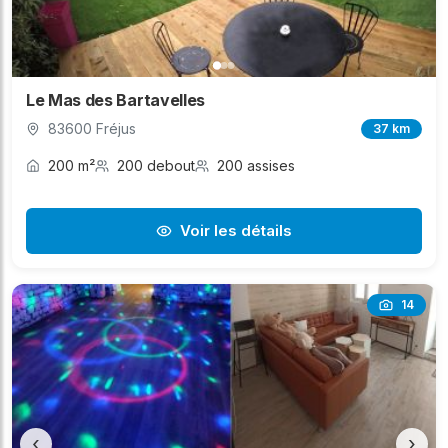
Le Mas des Bartavelles
83600 Fréjus
37 km
200 m²
200 debout
200 assises
Voir les détails
14
‹
›