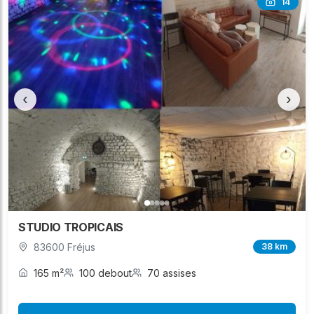
14
‹
›
STUDIO TROPICAIS
83600 Fréjus
38 km
165 m²
100 debout
70 assises