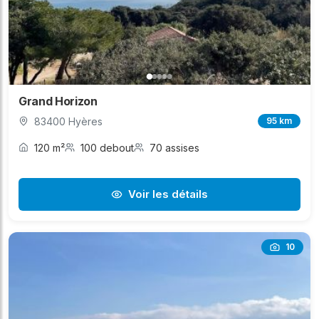
Grand Horizon
83400 Hyères
95 km
120 m²
100 debout
70 assises
Voir les détails
10