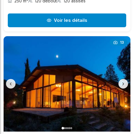
250 m²
120 debout
120 assises
Voir les détails
13
‹
›