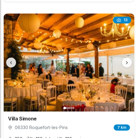
13
‹
›
Villa Simone
06330 Roquefort-les-Pins
7 km