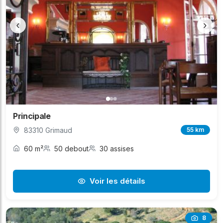
‹
›
Principale
83310 Grimaud
55 km
60 m²
50 debout
30 assises
Voir les détails
8