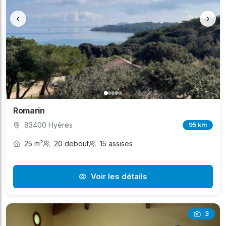
‹
›
Romarin
83400 Hyères
95 km
25 m²
20 debout
15 assises
Voir les détails
3