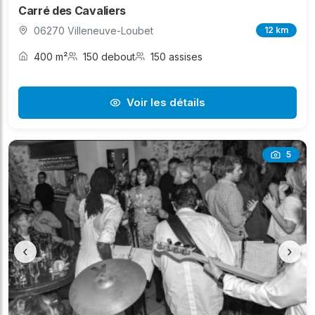
Carré des Cavaliers
06270 Villeneuve-Loubet
12 km
400 m²
150 debout
150 assises
Voir les détails
5
‹
›