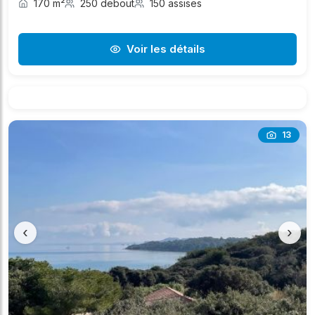
170 m²
250 debout
150 assises
Voir les détails
13
‹
›