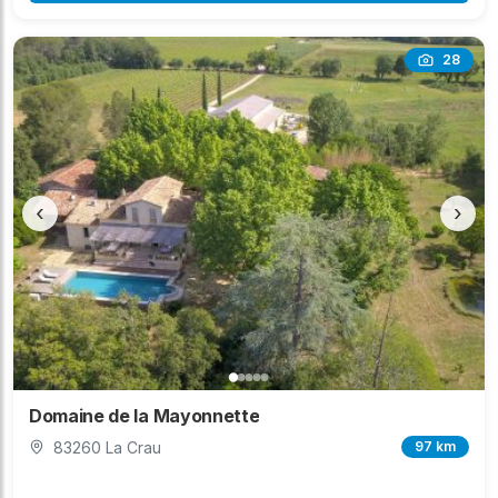
28
‹
›
Domaine de la Mayonnette
83260 La Crau
97 km