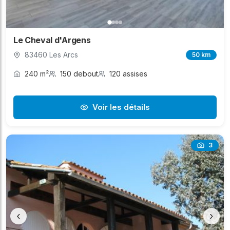
Le Cheval d'Argens
83460 Les Arcs
50 km
240 m²
150 debout
120 assises
Voir les détails
3
‹
›