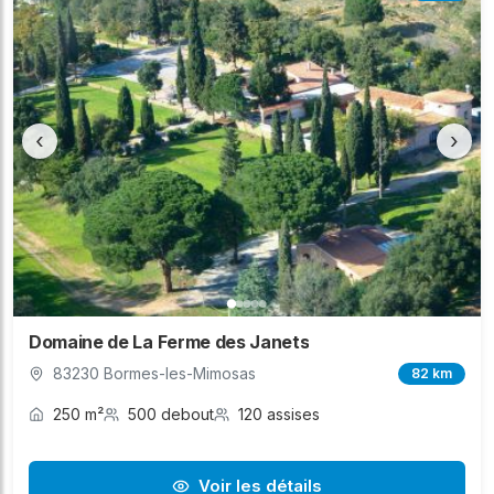
‹
›
Domaine de La Ferme des Janets
83230 Bormes-les-Mimosas
82 km
250 m²
500 debout
120 assises
Voir les détails