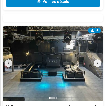
Voir les détails
5
‹
›