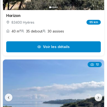
Horizon
83400 Hyères
95 km
40 m²
35 debout
30 assises
Voir les détails
12
‹
›