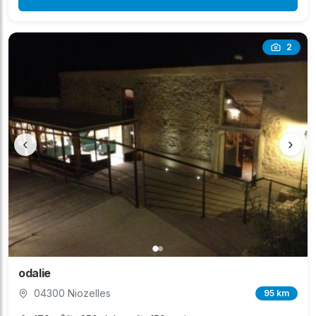
2
‹
›
odalie
04300 Niozelles
95 km