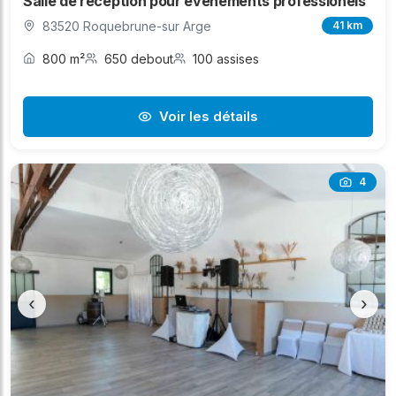
Salle de réception pour événements professionels
83520 Roquebrune-sur Arge
41 km
800 m²
650 debout
100 assises
Voir les détails
4
‹
›