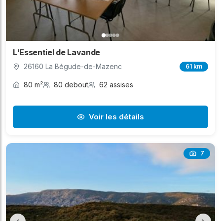
L'Essentiel de Lavande
26160 La Bégude-de-Mazenc
61 km
80 m²
80 debout
62 assises
Voir les détails
7