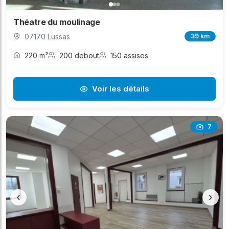
Théatre du moulinage
07170 Lussas
39 km
220 m²
200 debout
150 assises
Voir les détails
7
‹
›