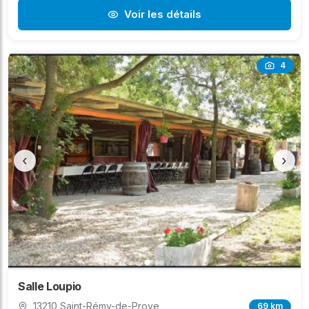
Voir les détails
4
‹
›
Salle Loupio
13210 Saint-Rémy-de-Prove
69 km