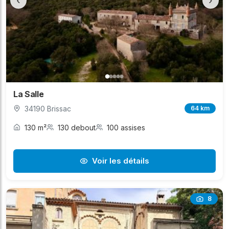
‹
›
La Salle
34190 Brissac
64 km
130 m²
130 debout
100 assises
Voir les détails
8