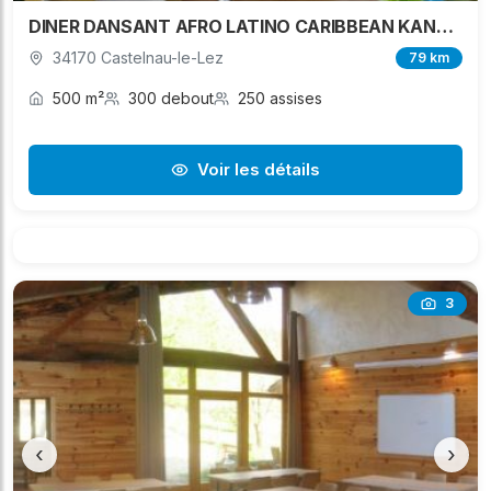
DINER DANSANT AFRO LATINO CARIBBEAN KANJY EVENT
34170 Castelnau-le-Lez
79 km
500 m²
300 debout
250 assises
Voir les détails
3
‹
›