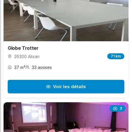
Globe Trotter
26300 Alixan
71 km
37 m²
33 assises
Voir les détails
3