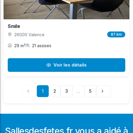
Smile
26000 Valence
87 km
29 m²
21 assises
Voir les détails
1
2
3
...
5
Sallesdesfetes.fr vous a aidé à