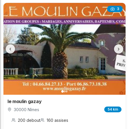
3
‹
›
le moulin gazay
30000 Nîmes
54 km
200 debout
160 assises