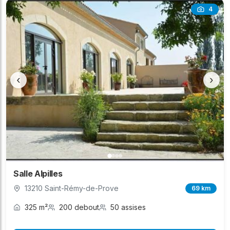
4
‹
›
Salle Alpilles
13210 Saint-Rémy-de-Prove
69 km
325 m²
200 debout
50 assises