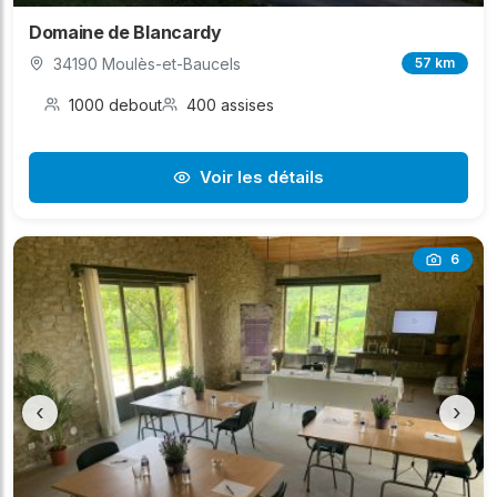
Domaine de Blancardy
34190 Moulès-et-Baucels
57 km
1000 debout
400 assises
Voir les détails
6
‹
›