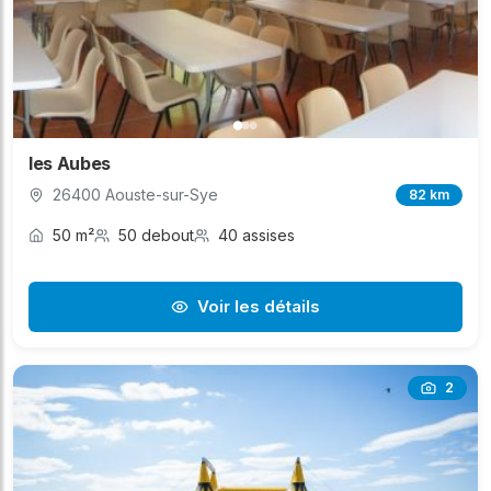
les Aubes
26400 Aouste-sur-Sye
82 km
50 m²
50 debout
40 assises
Voir les détails
2