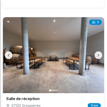
5
‹
›
Salle de réception
07120 Grospierres
11 km