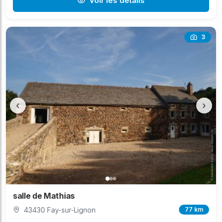
Voir les détails
3
‹
›
salle de Mathias
43430 Fay-sur-Lignon
77 km