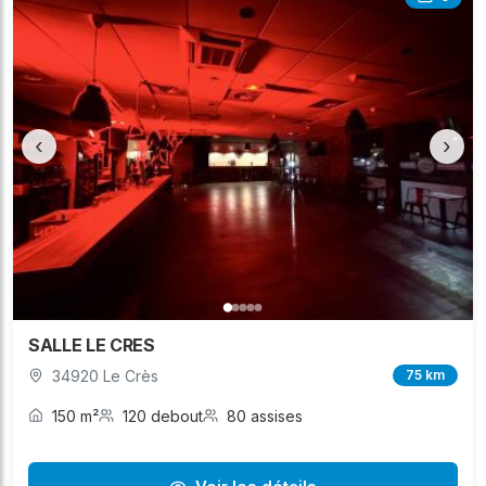
‹
›
SALLE LE CRES
34920 Le Crès
75 km
150 m²
120 debout
80 assises