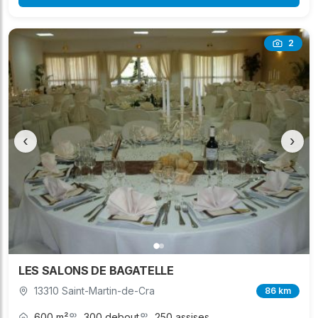
2
‹
›
LES SALONS DE BAGATELLE
13310 Saint-Martin-de-Cra
86 km
600 m²
300 debout
250 assises