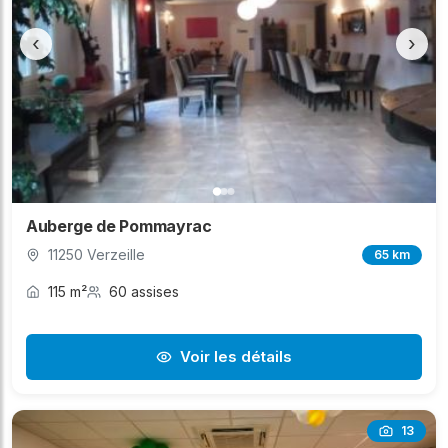
‹
›
Auberge de Pommayrac
11250 Verzeille
65 km
115 m²
60 assises
Voir les détails
13