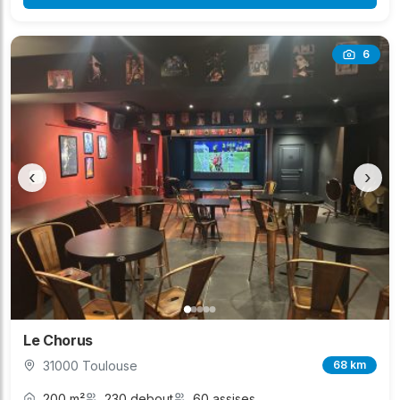
6
‹
›
Le Chorus
31000 Toulouse
68 km
200 m²
230 debout
60 assises