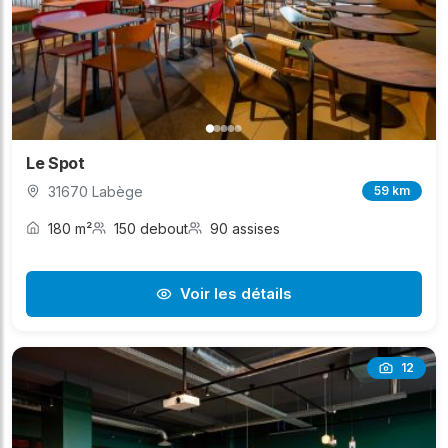
Le Spot
31670 Labège
59 km
180 m²
150 debout
90 assises
Voir les détails
12