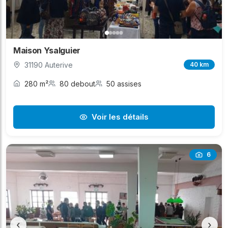
Maison Ysalguier
31190 Auterive
40 km
280 m²
80 debout
50 assises
Voir les détails
6
‹
›