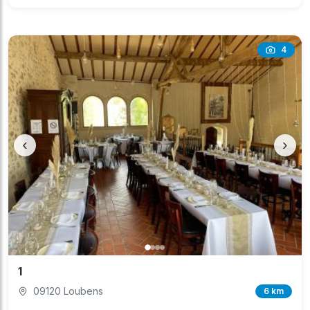
4
‹
›
1
09120 Loubens
6 km