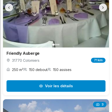
‹
›
Friendly Auberge
31770 Colomiers
71 km
250 m²
150 debout
150 assises
Voir les détails
3