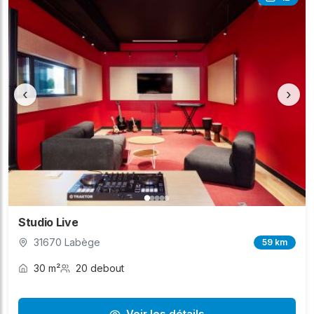
‹
›
Studio Live
31670 Labège
59 km
30 m²
20 debout
Voir les détails