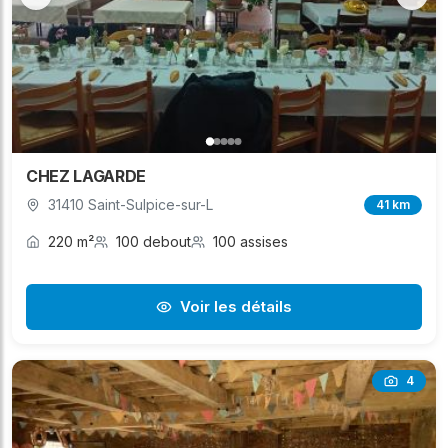
CHEZ LAGARDE
31410 Saint-Sulpice-sur-L
41 km
220 m²
100 debout
100 assises
Voir les détails
4