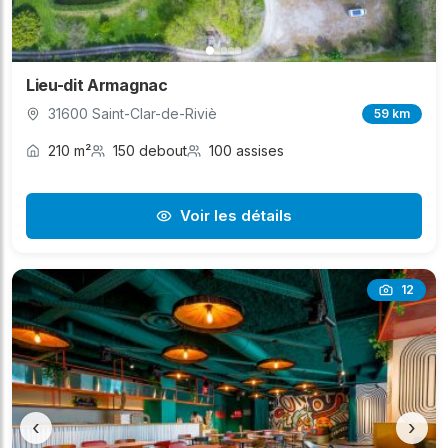
Lieu-dit Armagnac
31600 Saint-Clar-de-Riviè
59 km
210 m²
150 debout
100 assises
Voir les détails
12
‹
›