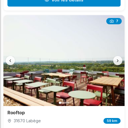
7
‹
›
Rooftop
31670 Labège
59 km