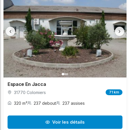
‹
›
Espace En Jacca
31770 Colomiers
71 km
320 m²
237 debout
237 assises
Voir les détails