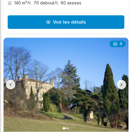
140 m²
70 debout
60 assises
Voir les détails
3
‹
›