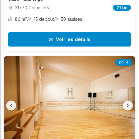
31770 Colomiers
71 km
80 m²
15 debout
50 assises
Voir les détails
4
‹
›