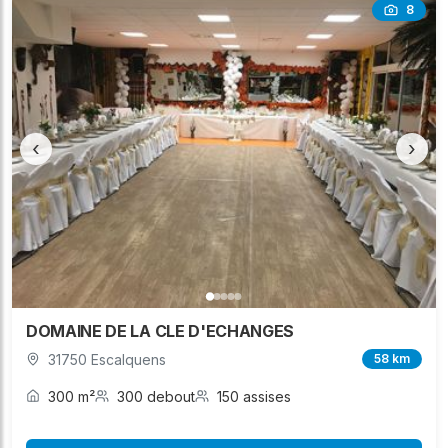
8
‹
›
DOMAINE DE LA CLE D'ECHANGES
31750 Escalquens
58 km
300 m²
300 debout
150 assises