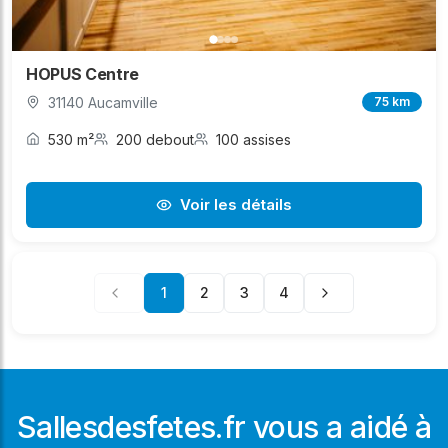
HOPUS Centre
31140 Aucamville
75 km
530 m²
200 debout
100 assises
Voir les détails
1
2
3
4
Sallesdesfetes.fr vous a aidé à