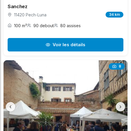
Sanchez
11420 Pech-Luna
34 km
100 m²
90 debout
80 assises
Voir les détails
8
‹
›