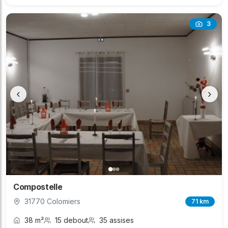
3
‹
›
Compostelle
31770 Colomiers
71 km
38 m²
15 debout
35 assises