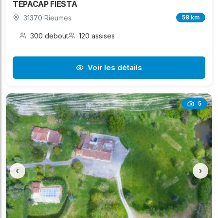
TÉPACAP FIESTA
31370 Rieumes
58 km
300 debout
120 assises
Voir les détails
5
‹
›