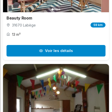
Beauty Room
31670 Labège
59 km
13 m²
Voir les détails