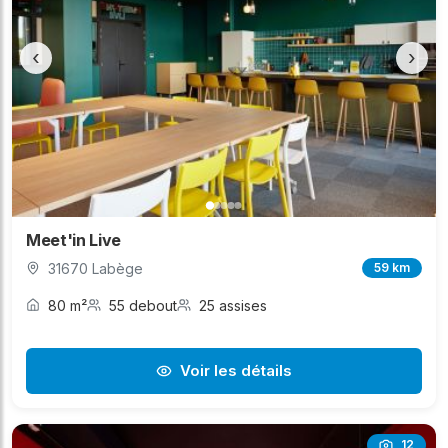
‹
›
Meet'in Live
31670 Labège
59 km
80 m²
55 debout
25 assises
Voir les détails
12