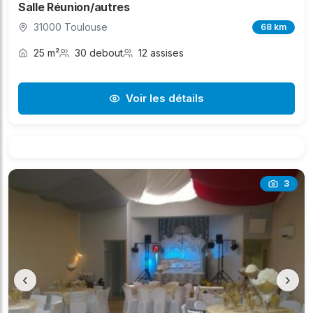
Salle Réunion/autres
31000 Toulouse
68 km
25 m²
30 debout
12 assises
Voir les détails
3
‹
›