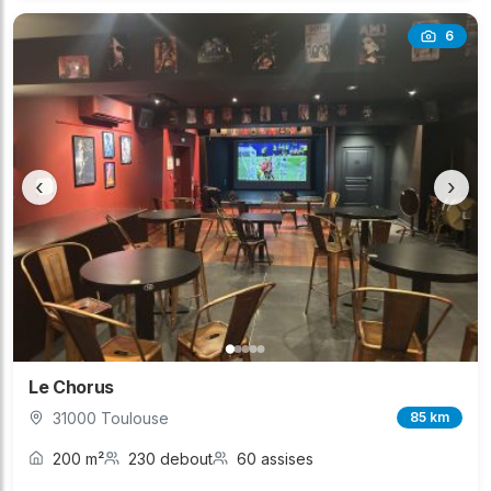
6
‹
›
Le Chorus
31000 Toulouse
85 km
200 m²
230 debout
60 assises