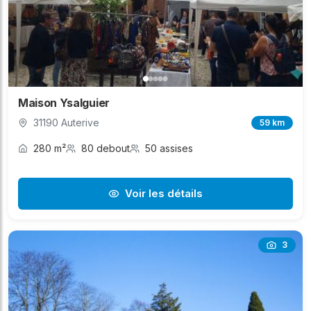
Maison Ysalguier
31190 Auterive
59 km
280 m²
80 debout
50 assises
Voir les détails
3