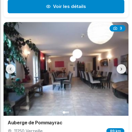
Voir les détails
3
‹
›
Auberge de Pommayrac
11250 Verzeille
89 km