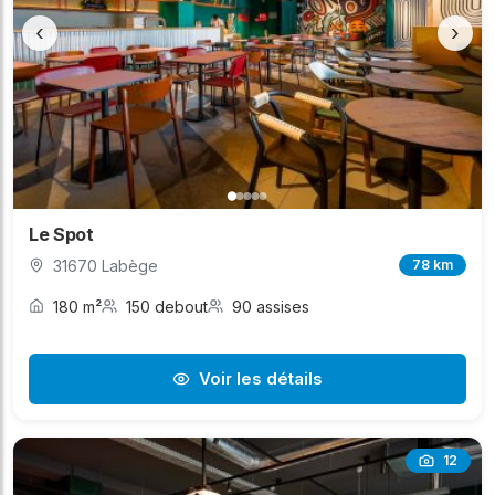
‹
›
Le Spot
31670 Labège
78 km
180 m²
150 debout
90 assises
Voir les détails
12