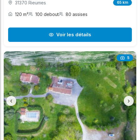
31370 Rieumes
65 km
120 m²
100 debout
80 assises
Voir les détails
5
‹
›