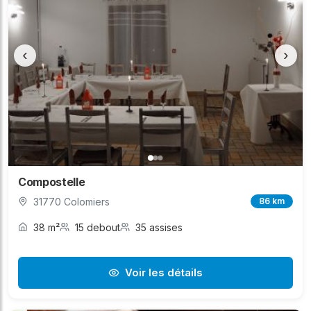
‹
›
Compostelle
31770 Colomiers
86 km
38 m²
15 debout
35 assises
Voir les détails