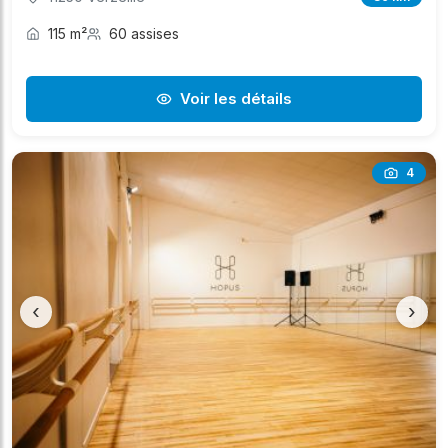
115 m²
60 assises
Voir les détails
4
‹
›