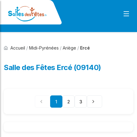
Accueil
/
Midi-Pyrénées
/
Ariège
/
Ercé
Salle des Fêtes Ercé (09140)
1
2
3