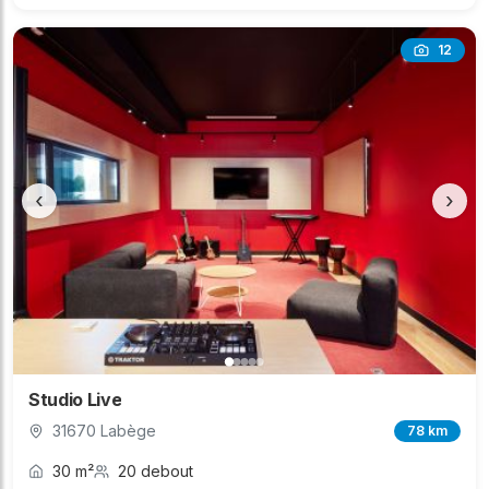
12
‹
›
Studio Live
31670 Labège
78 km
30 m²
20 debout