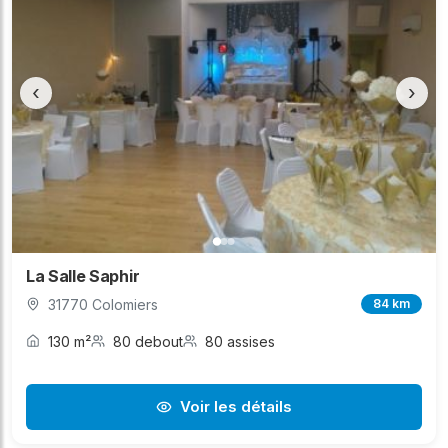
‹
›
La Salle Saphir
31770 Colomiers
84 km
130 m²
80 debout
80 assises
Voir les détails