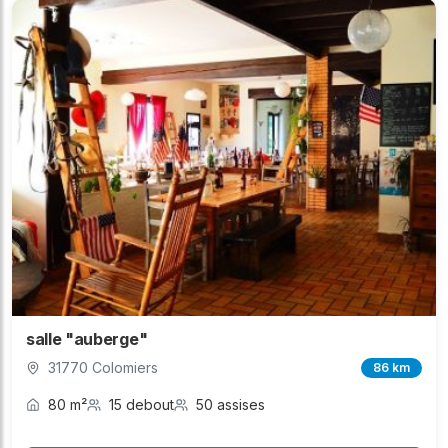
salle "auberge"
31770 Colomiers
86 km
80 m²
15 debout
50 assises