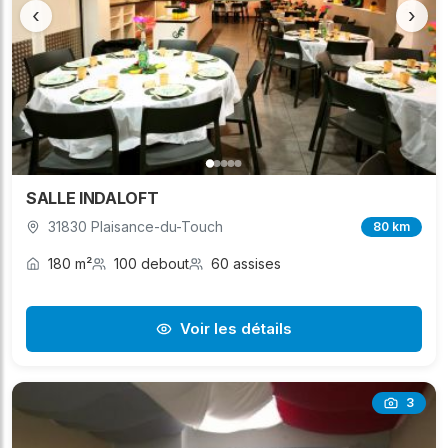
‹
›
SALLE INDALOFT
31830 Plaisance-du-Touch
80 km
180 m²
100 debout
60 assises
Voir les détails
3