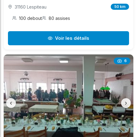
31160 Lespiteau
50 km
100 debout
80 assises
Voir les détails
6
‹
›