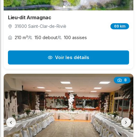
Lieu-dit Armagnac
31600 Saint-Clar-de-Riviè
69 km
210 m²
150 debout
100 assises
Voir les détails
8
‹
›