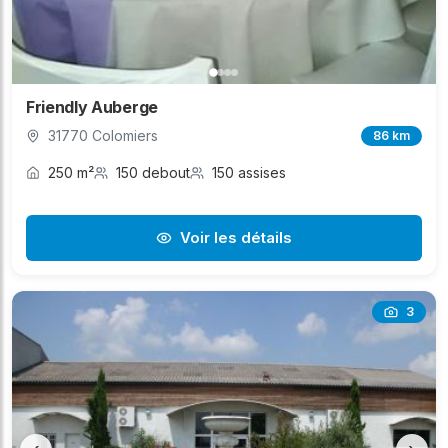
Friendly Auberge
31770 Colomiers
86 km
250 m²
150 debout
150 assises
Voir les détails
3