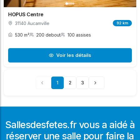
HOPUS Centre
31140 Aucamville
92 km
530 m²
200 debout
100 assises
Voir les détails
1
2
3
Sallesdesfetes.fr vous a aidé à
réserver une salle pour faire la