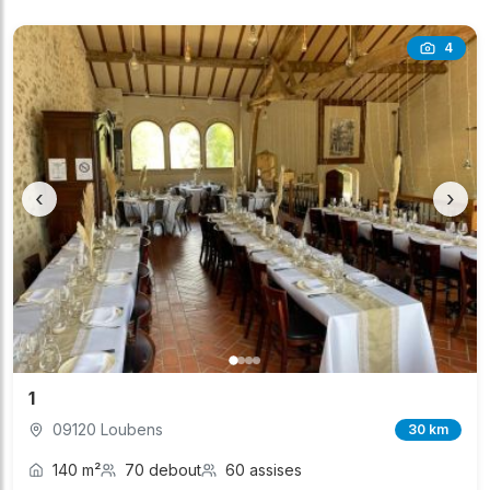
4
‹
›
1
09120 Loubens
30 km
140 m²
70 debout
60 assises