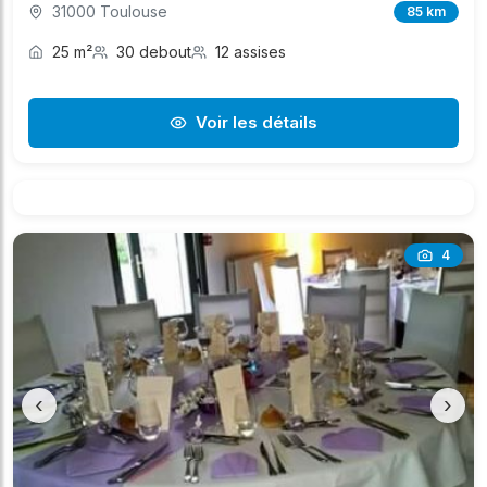
31000 Toulouse
85 km
25 m²
30 debout
12 assises
Voir les détails
4
‹
›