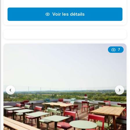
Voir les détails
7
‹
›