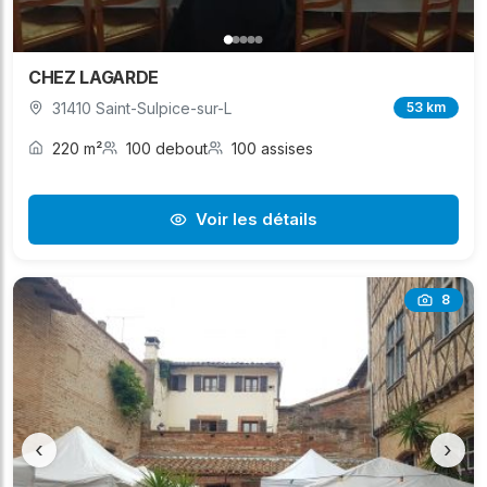
CHEZ LAGARDE
31410 Saint-Sulpice-sur-L
53 km
220 m²
100 debout
100 assises
Voir les détails
8
‹
›