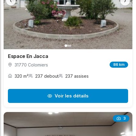
‹
›
Espace En Jacca
31770 Colomiers
86 km
320 m²
237 debout
237 assises
Voir les détails
3