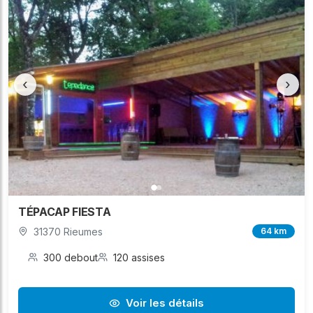
‹
›
TÉPACAP FIESTA
31370 Rieumes
64 km
300 debout
120 assises
Voir les détails