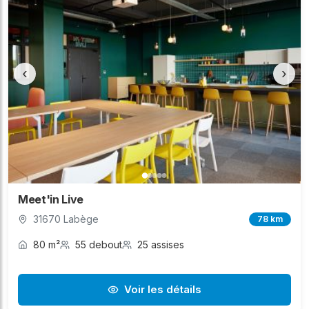
‹
›
Meet'in Live
31670 Labège
78 km
80 m²
55 debout
25 assises
Voir les détails