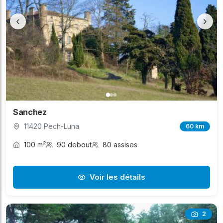
‹
›
Sanchez
11420 Pech-Luna
60 km
100 m²
90 debout
80 assises
Voir les détails
2