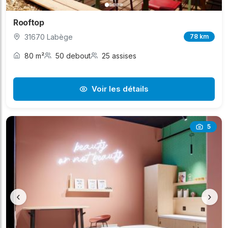
Rooftop
31670 Labège
78 km
80 m²
50 debout
25 assises
Voir les détails
5
‹
›