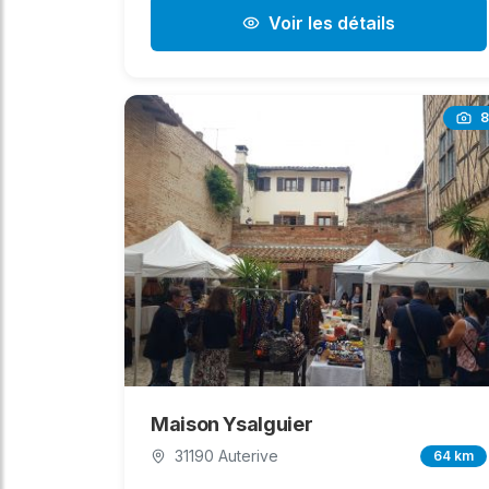
Voir les détails
8
Maison Ysalguier
31190 Auterive
64 km