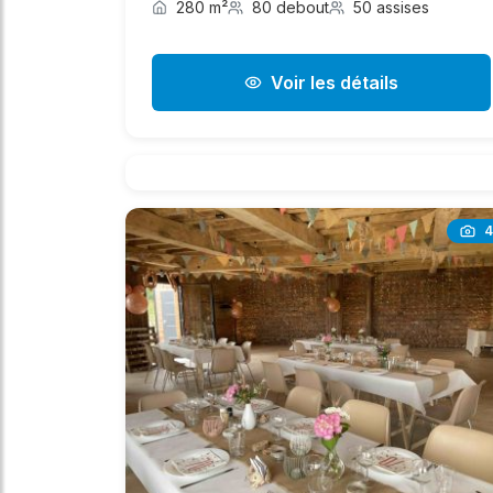
280 m²
80 debout
50 assises
Voir les détails
4