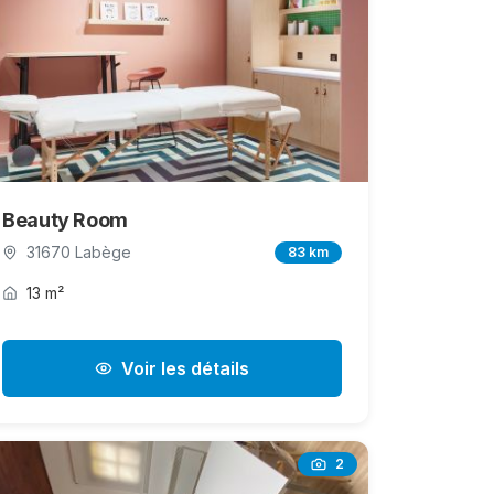
Beauty Room
31670 Labège
83 km
13 m²
Voir les détails
2