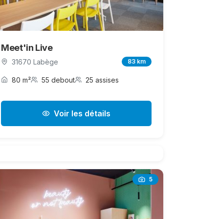
Meet'in Live
31670 Labège
83 km
80 m²
55 debout
25 assises
Voir les détails
5