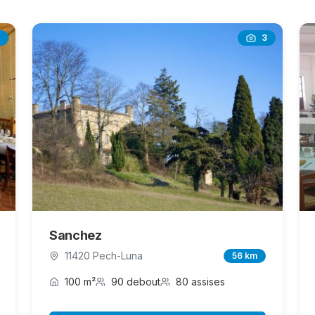
3
Sanchez
11420 Pech-Luna
56 km
100 m²
90 debout
80 assises