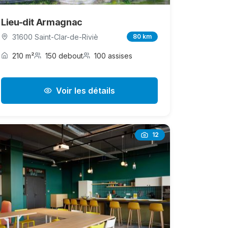
Lieu-dit Armagnac
31600 Saint-Clar-de-Riviè
80 km
210 m²
150 debout
100 assises
Voir les détails
12