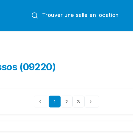
Trouver une salle en location
ssos (09220)
1
2
3