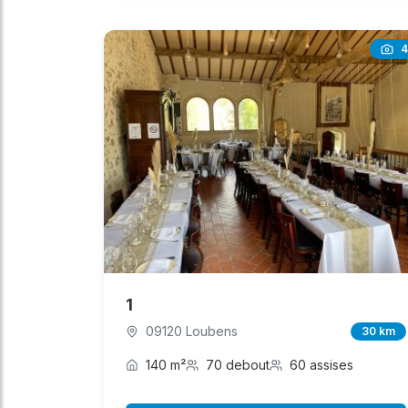
4
1
09120 Loubens
30 km
140 m²
70 debout
60 assises