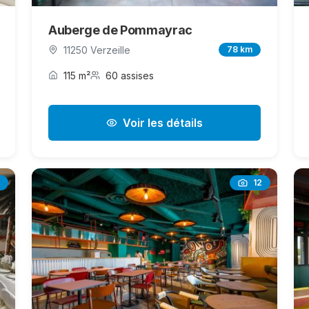
Auberge de Pommayrac
11250 Verzeille
78 km
115 m²
60 assises
Voir les détails
12