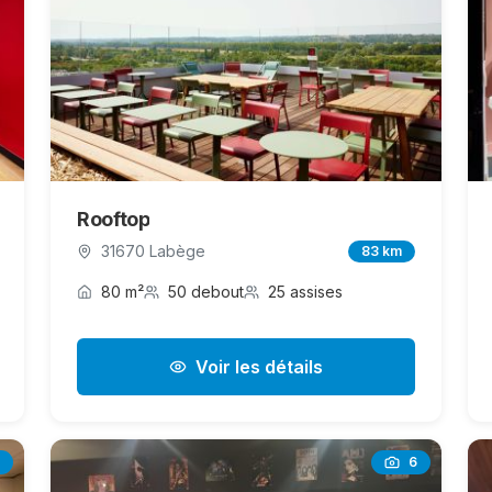
Rooftop
31670 Labège
83 km
80 m²
50 debout
25 assises
Voir les détails
6