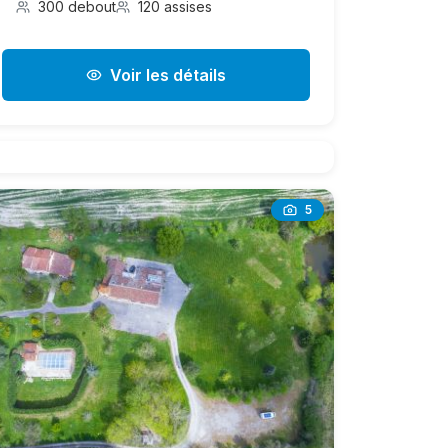
300 debout
120 assises
Voir les détails
5