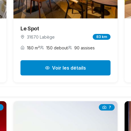
Le Spot
31670 Labège
83 km
180 m²
150 debout
90 assises
Voir les détails
7