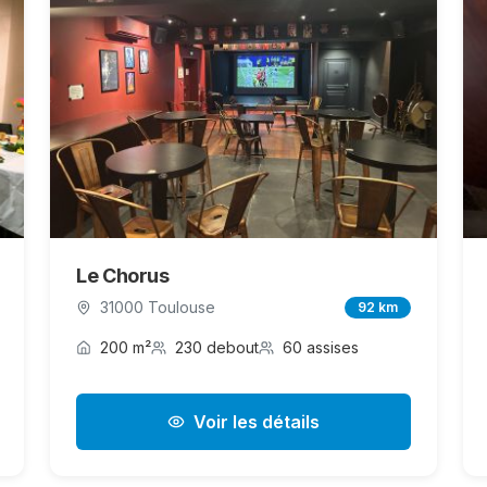
Le Chorus
31000 Toulouse
92 km
200 m²
230 debout
60 assises
Voir les détails