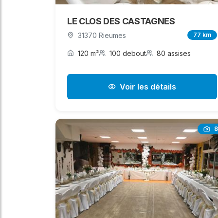
LE CLOS DES CASTAGNES
31370 Rieumes
77 km
120 m²
100 debout
80 assises
Voir les détails
8