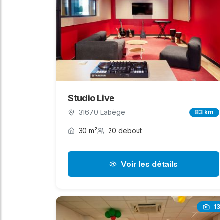
Studio Live
31670 Labège
83 km
30 m²
20 debout
Voir les détails
13