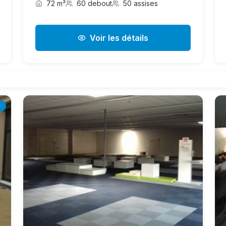
72 m²
60 debout
50 assises
Voir les détails