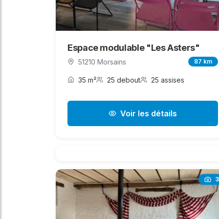
Espace modulable "Les Asters"
51210 Morsains
87 km
35 m²
25 debout
25 assises
Voir les détails
3