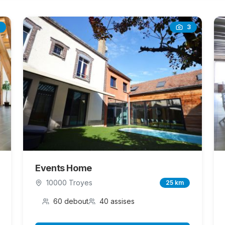
3
Events Home
10000 Troyes
25 km
60 debout
40 assises