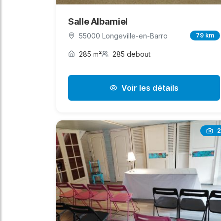
Salle Albamiel
55000 Longeville-en-Barro
79 km
285 m²
285 debout
Voir les détails
2