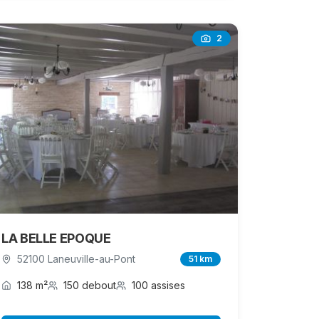
2
LA BELLE EPOQUE
52100 Laneuville-au-Pont
51 km
138 m²
150 debout
100 assises