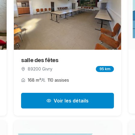
salle des fêtes
89200 Givry
95 km
168 m²
110 assises
Voir les détails