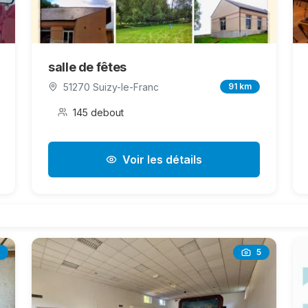
salle de fêtes
51270 Suizy-le-Franc
91 km
145 debout
Voir les détails
5