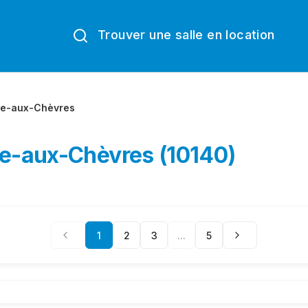
Trouver une salle en location
ge-aux-Chèvres
ge-aux-Chèvres (10140)
1
2
3
...
5