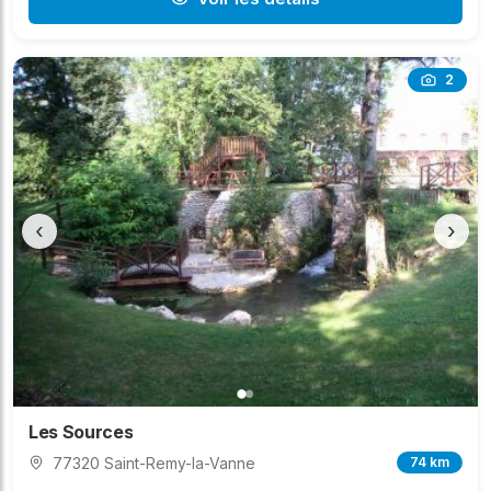
2
‹
›
Les Sources
77320 Saint-Remy-la-Vanne
74 km