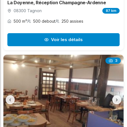
La Doyenne, Réception Champagne-Ardenne
08300 Tagnon
87 km
500 m²
500 debout
250 assises
Voir les détails
3
‹
›