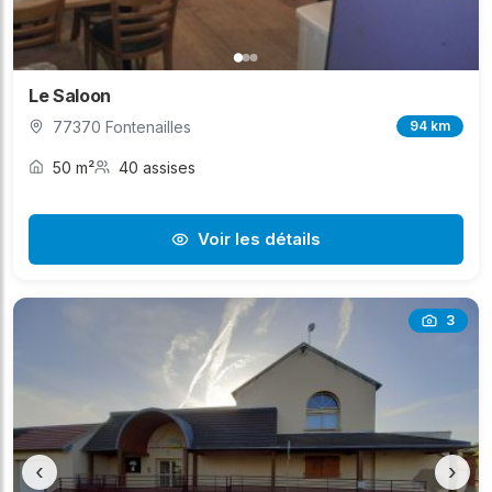
Le Saloon
77370 Fontenailles
94 km
50 m²
40 assises
Voir les détails
3
‹
›