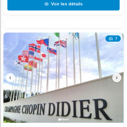
Voir les détails
7
‹
›