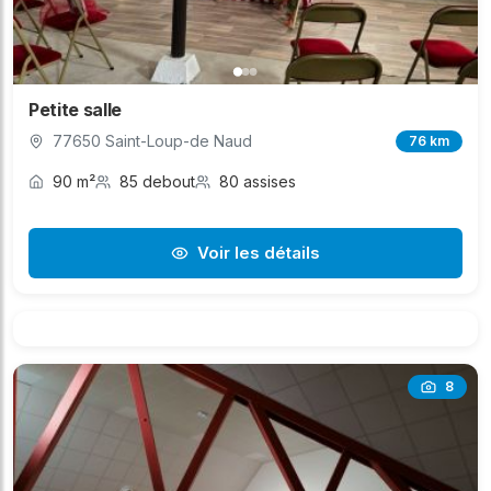
Petite salle
77650 Saint-Loup-de Naud
76 km
90 m²
85 debout
80 assises
Voir les détails
8