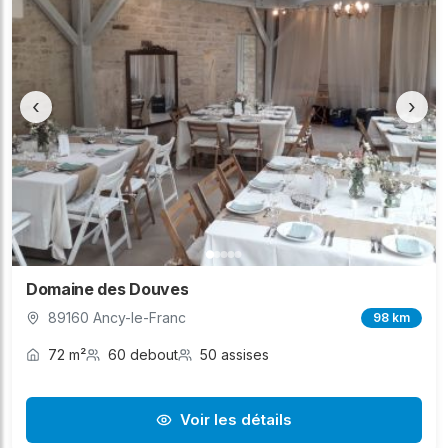
‹
›
Domaine des Douves
89160 Ancy-le-Franc
98 km
72 m²
60 debout
50 assises
Voir les détails