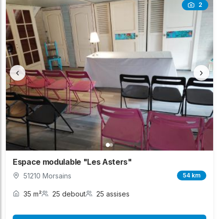
2
‹
›
Espace modulable "Les Asters"
51210 Morsains
54 km
35 m²
25 debout
25 assises