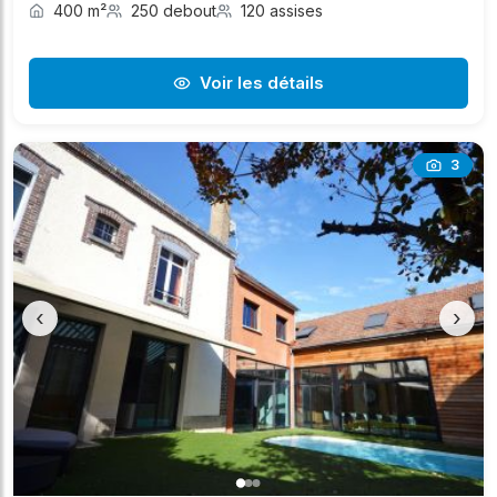
400 m²
250 debout
120 assises
Voir les détails
3
‹
›