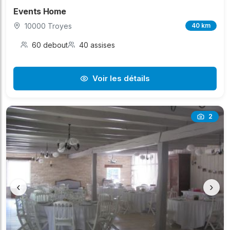
Events Home
10000 Troyes
40 km
60 debout
40 assises
Voir les détails
2
‹
›