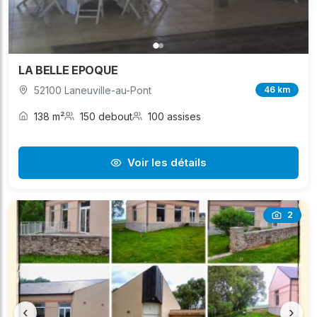
LA BELLE EPOQUE
52100 Laneuville-au-Pont
46 km
138 m²
150 debout
100 assises
Voir les détails
2
‹
›