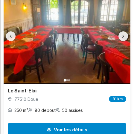
‹
›
Le Saint-Eloi
77510 Doue
81 km
250 m²
80 debout
50 assises
Voir les détails