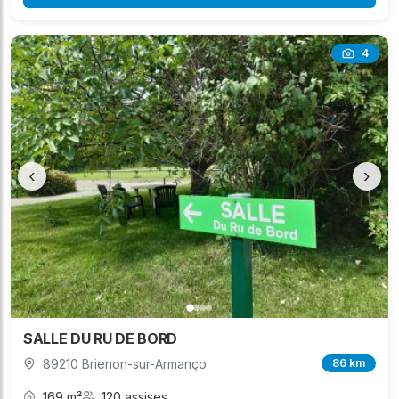
4
‹
›
SALLE DU RU DE BORD
89210 Brienon-sur-Armanço
86 km
169 m²
120 assises