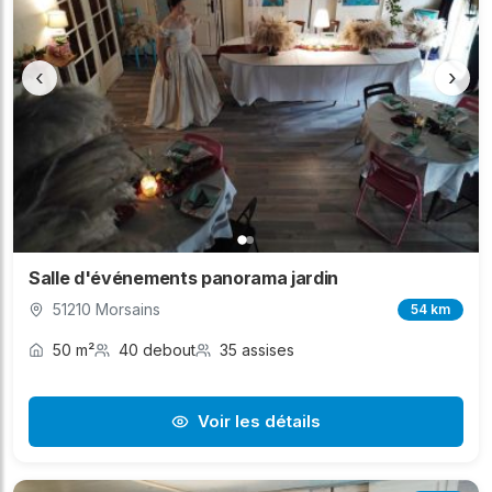
‹
›
Salle d'événements panorama jardin
51210 Morsains
54 km
50 m²
40 debout
35 assises
Voir les détails