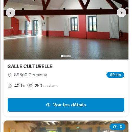
‹
›
SALLE CULTURELLE
89600 Germigny
80 km
400 m²
250 assises
Voir les détails
3