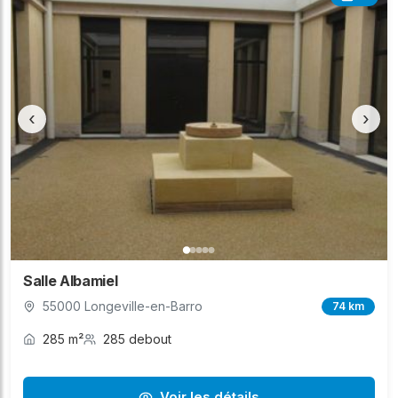
‹
›
Salle Albamiel
55000 Longeville-en-Barro
74 km
285 m²
285 debout
Voir les détails