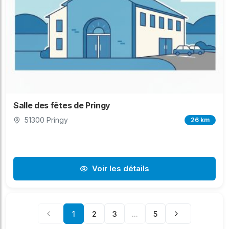
Salle des fêtes de Pringy
51300 Pringy
26 km
Voir les détails
1
2
3
...
5