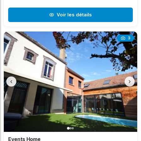
Voir les détails
3
‹
›
Events Home