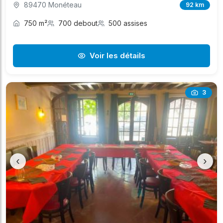
89470 Monéteau
92 km
750 m²
700 debout
500 assises
Voir les détails
3
‹
›