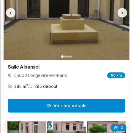
‹
›
Salle Albamiel
55000 Longeville-en-Barro
69 km
285 m²
285 debout
Voir les détails
2