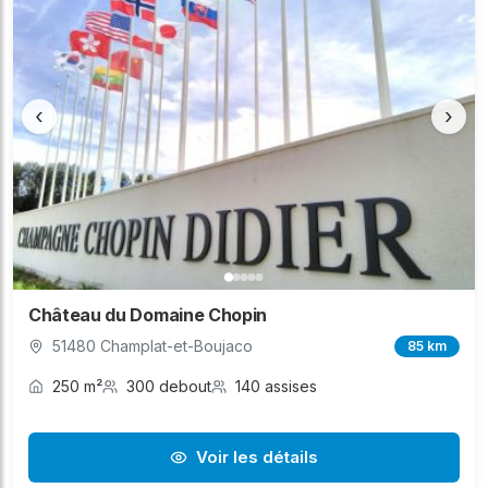
‹
›
Château du Domaine Chopin
51480 Champlat-et-Boujaco
85 km
250 m²
300 debout
140 assises
Voir les détails