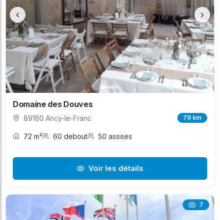
‹
›
Domaine des Douves
89160 Ancy-le-Franc
79 km
72 m²
60 debout
50 assises
Voir les détails
7