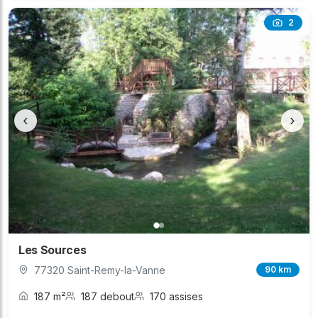
2
‹
›
Les Sources
77320 Saint-Remy-la-Vanne
90 km
187 m²
187 debout
170 assises