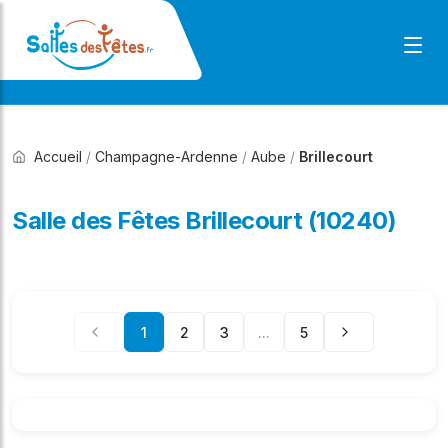
Accueil
/
Champagne-Ardenne
/
Aube
/
Brillecourt
Salle des Fêtes Brillecourt (10240)
1
2
3
...
5