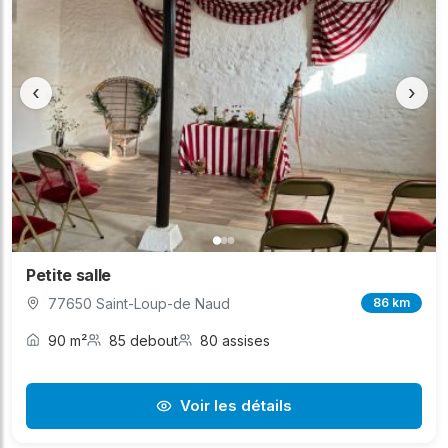
‹
›
Petite salle
77650 Saint-Loup-de Naud
86 km
90 m²
85 debout
80 assises
Voir les détails