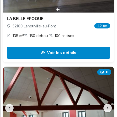
LA BELLE EPOQUE
52100 Laneuville-au-Pont
40 km
138 m²
150 debout
100 assises
Voir les détails
8
‹
›