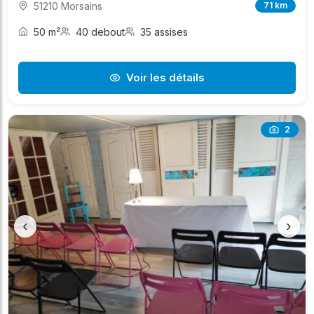
51210 Morsains
71 km
50 m²
40 debout
35 assises
Voir les détails
2
‹
›