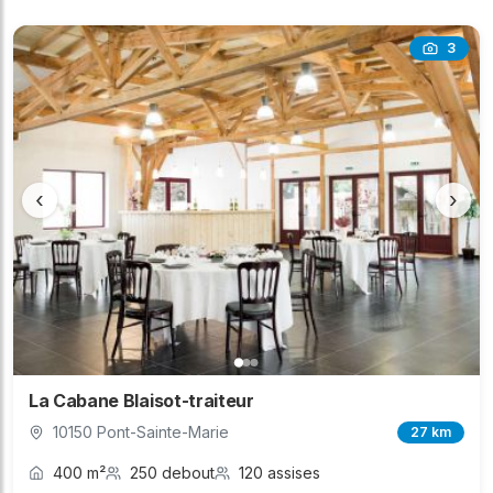
3
‹
›
La Cabane Blaisot-traiteur
10150 Pont-Sainte-Marie
27 km
400 m²
250 debout
120 assises