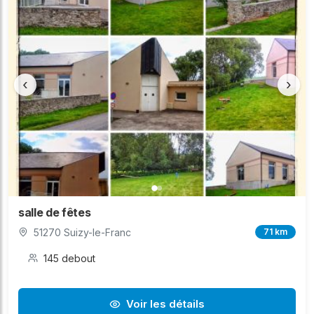
‹
›
salle de fêtes
51270 Suizy-le-Franc
71 km
145 debout
Voir les détails