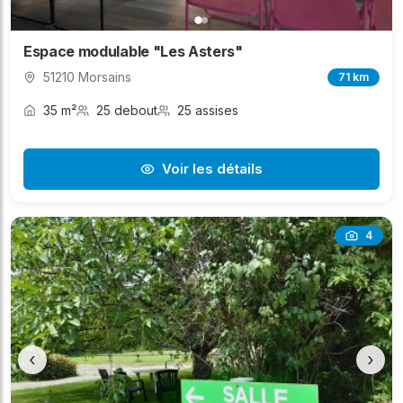
Espace modulable "Les Asters"
51210 Morsains
71 km
35 m²
25 debout
25 assises
Voir les détails
4
‹
›