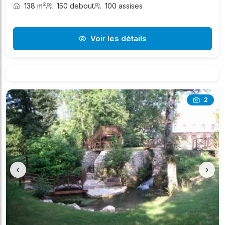
138 m²
150 debout
100 assises
Voir les détails
2
‹
›