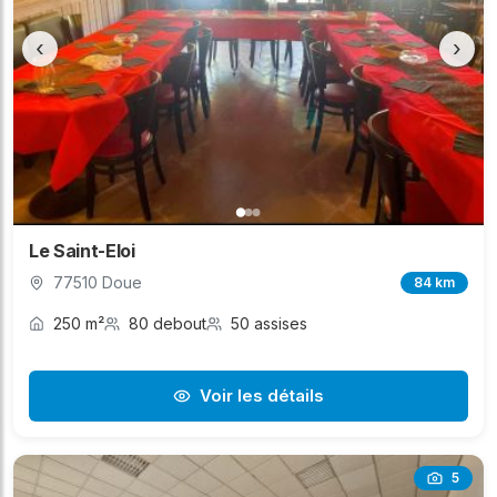
‹
›
Le Saint-Eloi
77510 Doue
84 km
250 m²
80 debout
50 assises
Voir les détails
5