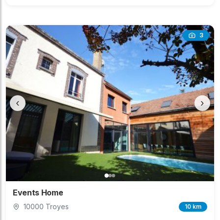
3
‹
›
Events Home
10000 Troyes
10 km