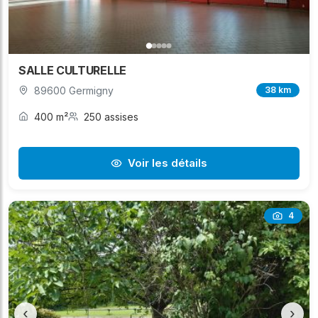
SALLE CULTURELLE
89600 Germigny
38 km
400 m²
250 assises
Voir les détails
4
‹
›