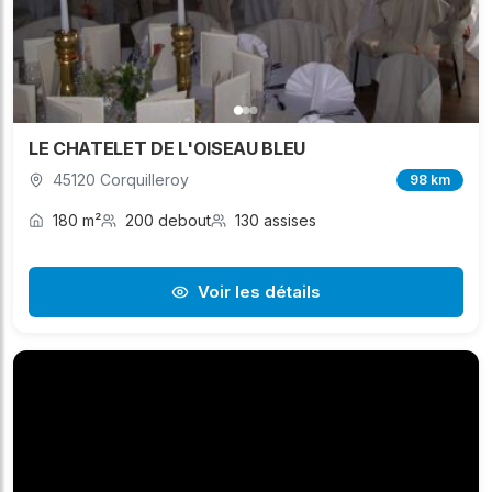
LE CHATELET DE L'OISEAU BLEU
45120 Corquilleroy
98 km
180 m²
200 debout
130 assises
Voir les détails