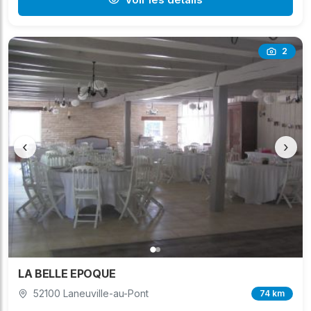
2
‹
›
LA BELLE EPOQUE
52100 Laneuville-au-Pont
74 km