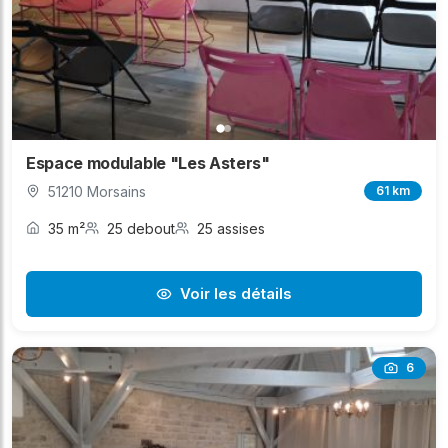
Espace modulable "Les Asters"
51210 Morsains
61 km
35 m²
25 debout
25 assises
Voir les détails
6