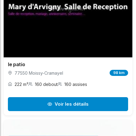
le patio
77550 Moissy-Cramayel
98 km
222 m²
160 debout
160 assises
Voir les détails