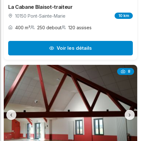
La Cabane Blaisot-traiteur
10150 Pont-Sainte-Marie
10 km
400 m²
250 debout
120 assises
Voir les détails
8
‹
›