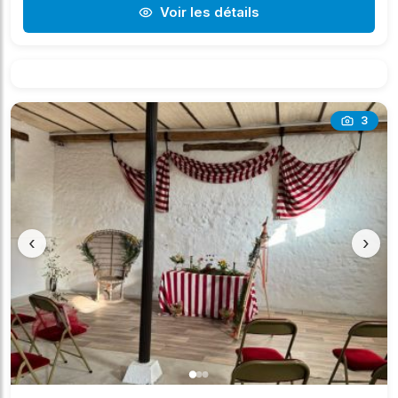
Voir les détails
3
‹
›