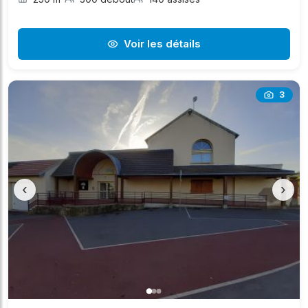
Voir les détails
3
‹
›