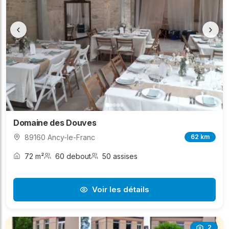
‹
›
Domaine des Douves
89160 Ancy-le-Franc
62 km
72 m²
60 debout
50 assises
Voir les détails
2