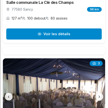
Salle communale La Clé des Champs
77580 Sancy
96 km
127 m²
100 debout
80 assises
Voir les détails
3
‹
›