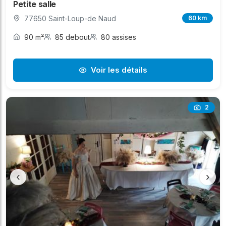
Petite salle
77650 Saint-Loup-de Naud
60 km
90 m²
85 debout
80 assises
Voir les détails
2
‹
›