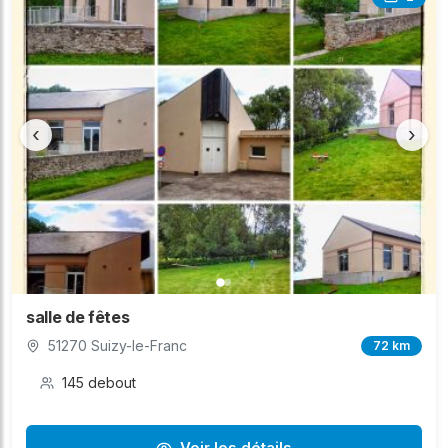
‹
›
salle de fêtes
51270 Suizy-le-Franc
72 km
145 debout
Voir les détails