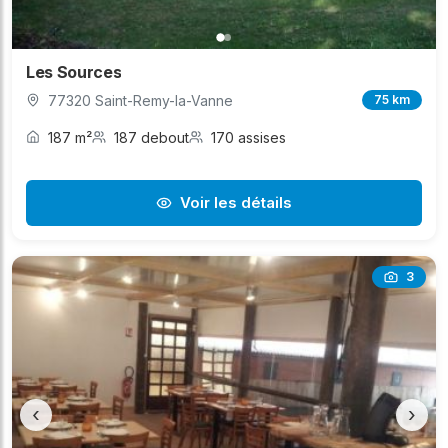
Les Sources
77320 Saint-Remy-la-Vanne
75 km
187 m²
187 debout
170 assises
Voir les détails
3
‹
›