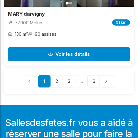
MARY darvigny
77000 Melun
91 km
130 m²
90 assises
Voir les détails
1
2
3
...
6
Sallesdesfetes.fr vous a aidé à
réserver une salle pour faire la