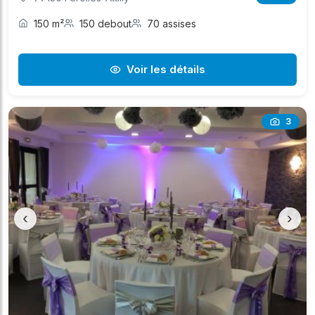
150 m²
150 debout
70 assises
Voir les détails
3
‹
›