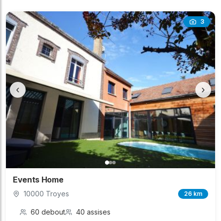
3
‹
›
Events Home
10000 Troyes
26 km
60 debout
40 assises