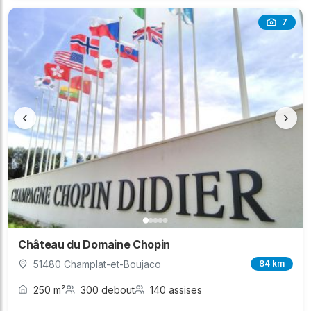
7
‹
›
Château du Domaine Chopin
51480 Champlat-et-Boujaco
84 km
250 m²
300 debout
140 assises