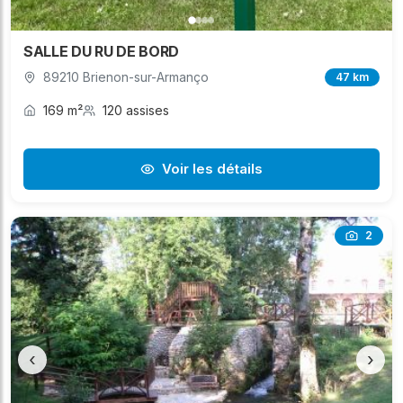
SALLE DU RU DE BORD
89210 Brienon-sur-Armanço
47 km
169 m²
120 assises
Voir les détails
2
‹
›