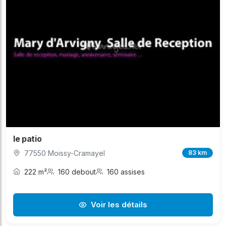
le patio
77550 Moissy-Cramayel
83 km
222 m²
160 debout
160 assises
Voir les détails