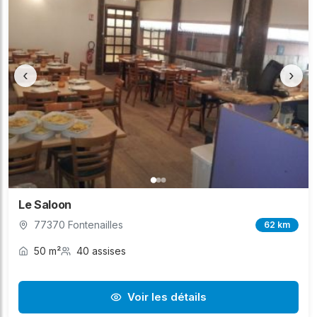
‹
›
Le Saloon
77370 Fontenailles
62 km
50 m²
40 assises
Voir les détails