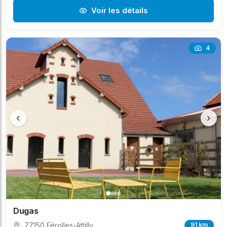
Voir les détails
4
‹
›
Dugas
77150 Férolles-Attilly
91 km