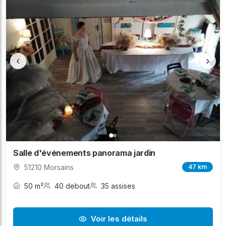
‹
›
Salle d'événements panorama jardin
51210 Morsains
47 km
50 m²
40 debout
35 assises
Voir les détails