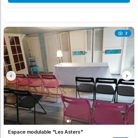
2
‹
›
Espace modulable "Les Asters"