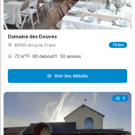
Domaine des Douves
89160 Ancy-le-Franc
76 km
72 m²
60 debout
50 assises
Voir les détails
3