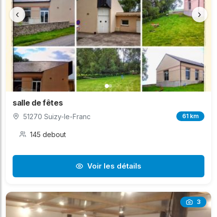
‹
›
salle de fêtes
51270 Suizy-le-Franc
61 km
145 debout
Voir les détails
3