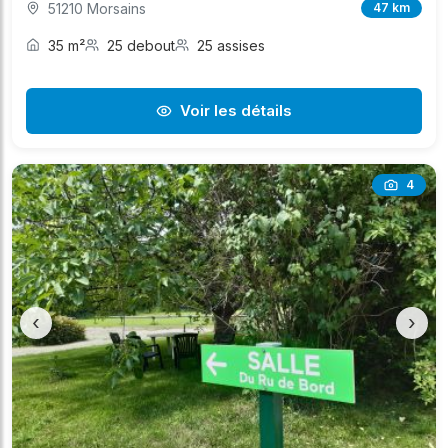
51210 Morsains
47 km
35 m²
25 debout
25 assises
Voir les détails
4
‹
›