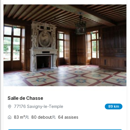
Salle de Chasse
77176 Savigny-le-Temple
89 km
83 m²
80 debout
64 assises