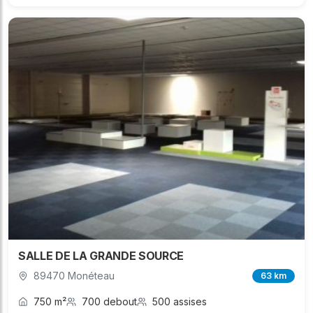
SALLE DE LA GRANDE SOURCE
89470 Monéteau
63 km
750 m²
700 debout
500 assises