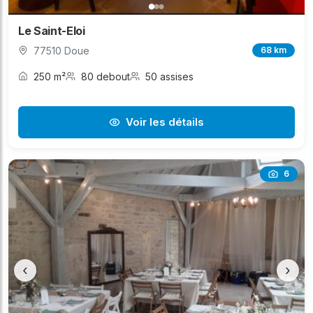
Le Saint-Eloi
77510 Doue
68 km
250 m²
80 debout
50 assises
Voir les détails
6
‹
›