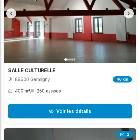
‹
›
SALLE CULTURELLE
89600 Germigny
46 km
400 m²
250 assises
Voir les détails
2