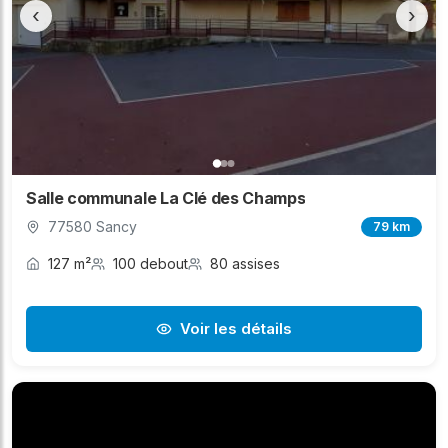
‹
›
Salle communale La Clé des Champs
77580 Sancy
79 km
127 m²
100 debout
80 assises
Voir les détails