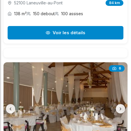
52100 Laneuville-au-Pont
84 km
138 m²
150 debout
100 assises
Voir les détails
6
‹
›