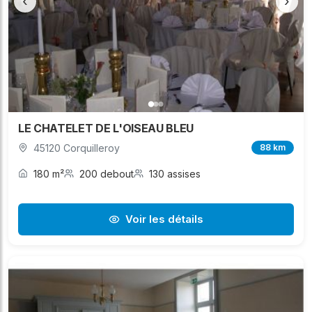
‹
›
LE CHATELET DE L'OISEAU BLEU
45120 Corquilleroy
88 km
180 m²
200 debout
130 assises
Voir les détails