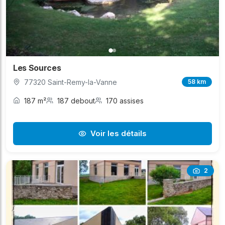
Les Sources
77320 Saint-Remy-la-Vanne
58 km
187 m²
187 debout
170 assises
Voir les détails
2