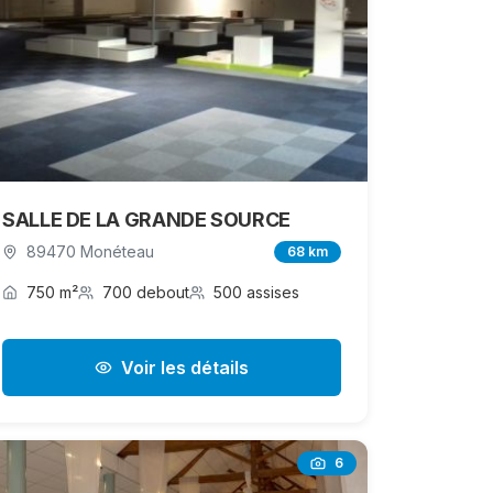
SALLE DE LA GRANDE SOURCE
89470 Monéteau
68 km
750 m²
700 debout
500 assises
Voir les détails
6