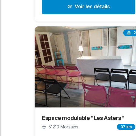
Voir les détails
2
Espace modulable "Les Asters"
51210 Morsains
37 km