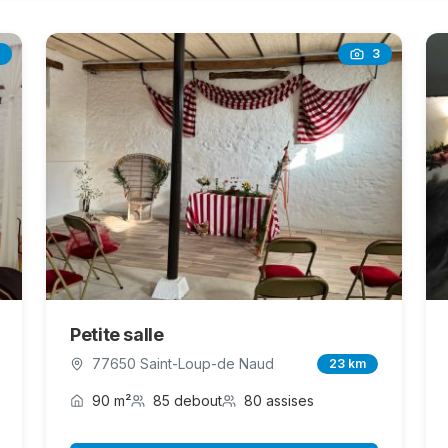
3
Petite salle
77650 Saint-Loup-de Naud
23 km
90 m²
85 debout
80 assises