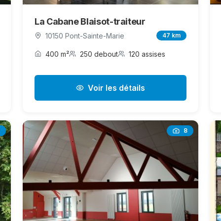
La Cabane Blaisot-traiteur
10150 Pont-Sainte-Marie
47 km
400 m²
250 debout
120 assises
Voir les détails
8