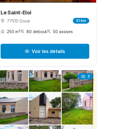
Le Saint-Eloi
77510 Doue
51 km
250 m²
80 debout
50 assises
Voir les détails
2