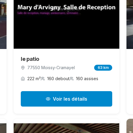
le patio
77550 Moissy-Cramayel
63 km
222 m²
160 debout
160 assises
Voir les détails