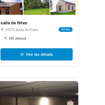
salle de fêtes
51270 Suizy-le-Franc
57 km
145 debout
Voir les détails