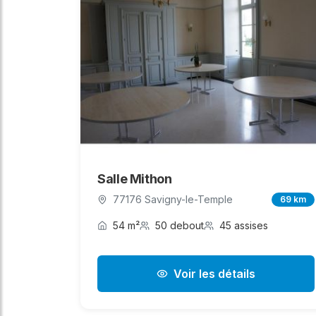
Salle Mithon
77176 Savigny-le-Temple
69 km
54 m²
50 debout
45 assises
Voir les détails