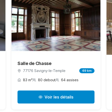
Salle de Chasse
77176 Savigny-le-Temple
69 km
83 m²
80 debout
64 assises
Voir les détails