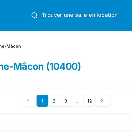
Trouver une salle en location
ine-Mâcon
aine-Mâcon (10400)
1
2
3
...
12