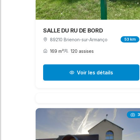
SALLE DU RU DE BORD
89210 Brienon-sur-Armanço
53 km
169 m²
120 assises
Voir les détails
3