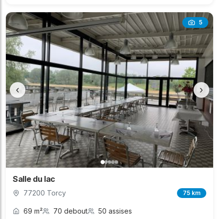
5
‹
›
Salle du lac
77200 Torcy
75 km
69 m²
70 debout
50 assises