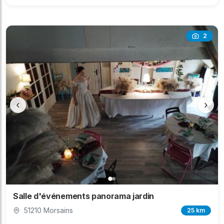
2
‹
›
Salle d'événements panorama jardin
51210 Morsains
25 km