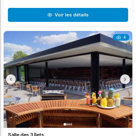
Voir les détails
4
‹
›
Salle des 3 îlets