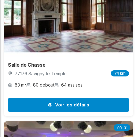
Salle de Chasse
77176 Savigny-le-Temple
74 km
83 m²
80 debout
64 assises
Voir les détails
3