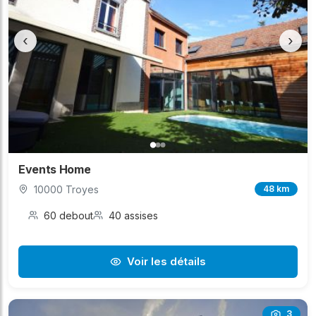
‹
›
Events Home
10000 Troyes
48 km
60 debout
40 assises
Voir les détails
3