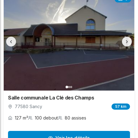
‹
›
Salle communale La Clé des Champs
77580 Sancy
57 km
127 m²
100 debout
80 assises
Voir les détails