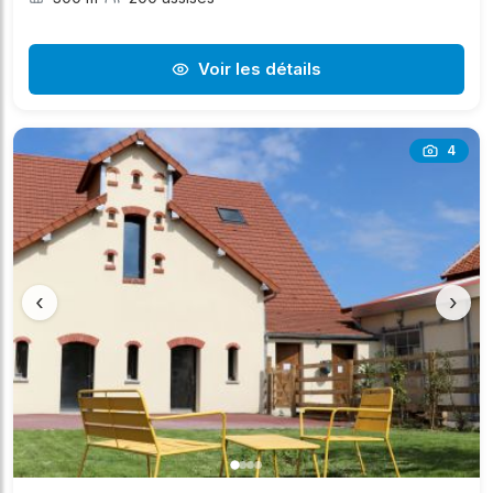
Voir les détails
4
‹
›