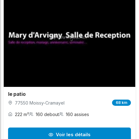
le patio
77550 Moissy-Cramayel
68 km
222 m²
160 debout
160 assises
Voir les détails