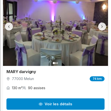
‹
›
MARY darvigny
77000 Melun
74 km
130 m²
90 assises
Voir les détails