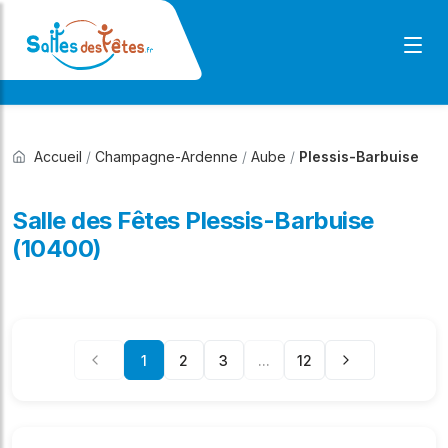
Accueil
/
Champagne-Ardenne
/
Aube
/
Plessis-Barbuise
Salle des Fêtes Plessis-Barbuise
(10400)
1
2
3
...
12