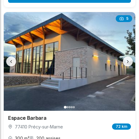
5
‹
›
Espace Barbara
77410 Précy-sur-Marne
72 km
300 m²
200 assises