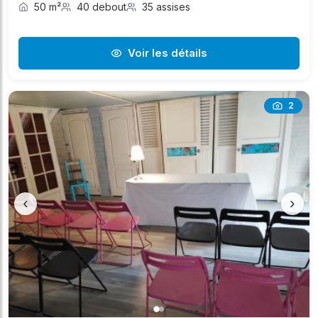
50 m²
40 debout
35 assises
Voir les détails
2
‹
›