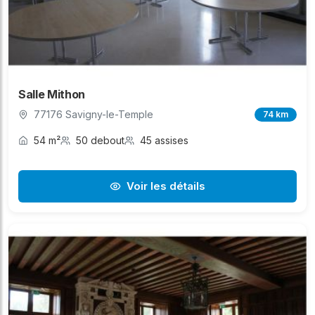
Salle Mithon
77176 Savigny-le-Temple
74 km
54 m²
50 debout
45 assises
Voir les détails