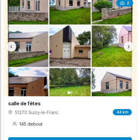
2
‹
›
salle de fêtes
51270 Suizy-le-Franc
44 km
145 debout