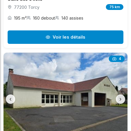
77200 Torcy
75 km
195 m²
160 debout
140 assises
Voir les détails
4
‹
›