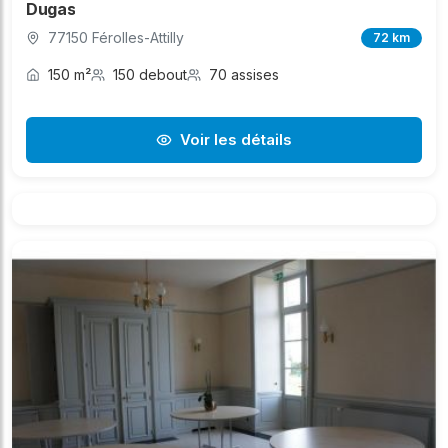
Dugas
77150 Férolles-Attilly
72 km
150 m²
150 debout
70 assises
Voir les détails