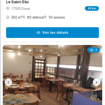
Le Saint-Eloi
77510 Doue
45 km
250 m²
80 debout
50 assises
Voir les détails
3
‹
›