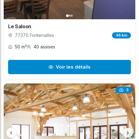
Le Saloon
77370 Fontenailles
46 km
50 m²
40 assises
Voir les détails
3
‹
›