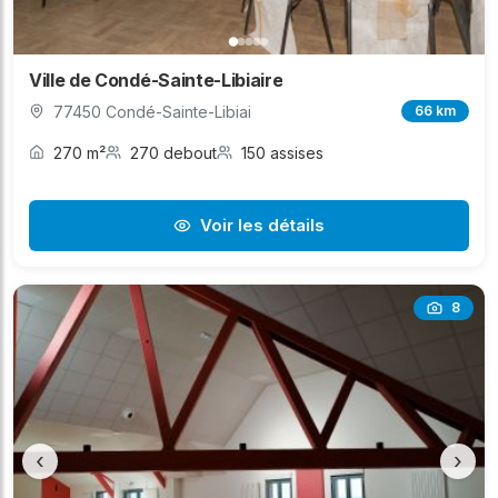
Ville de Condé-Sainte-Libiaire
77450 Condé-Sainte-Libiai
66 km
270 m²
270 debout
150 assises
Voir les détails
8
‹
›