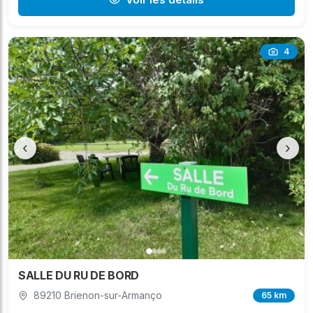
4
‹
›
SALLE DU RU DE BORD
89210 Brienon-sur-Armanço
65 km