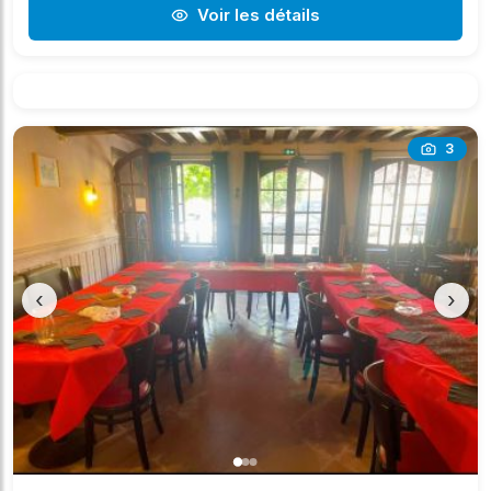
Voir les détails
3
‹
›