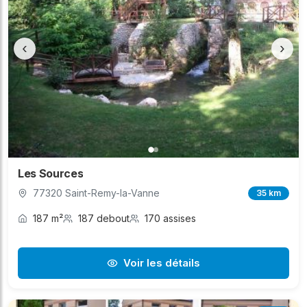
‹
›
Les Sources
77320 Saint-Remy-la-Vanne
35 km
187 m²
187 debout
170 assises
Voir les détails