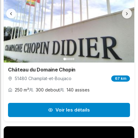
‹
›
Château du Domaine Chopin
51480 Champlat-et-Boujaco
67 km
250 m²
300 debout
140 assises
Voir les détails