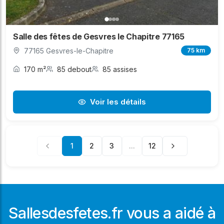
Salle des fêtes de Gesvres le Chapitre 77165
77165 Gesvres-le-Chapitre
75 km
170 m²
85 debout
85 assises
Voir les détails
1
2
3
...
12
Sallesdesfetes.fr vous a aidé à