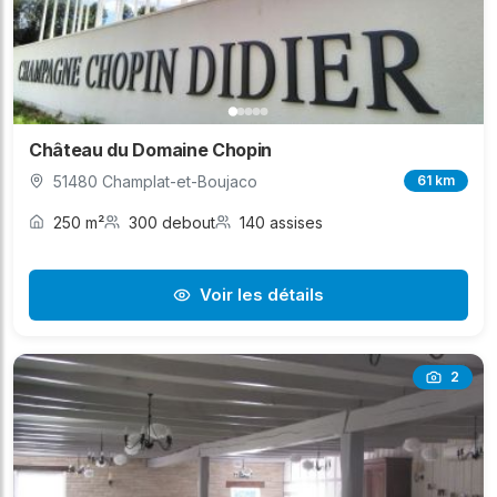
Château du Domaine Chopin
51480 Champlat-et-Boujaco
61 km
250 m²
300 debout
140 assises
Voir les détails
2