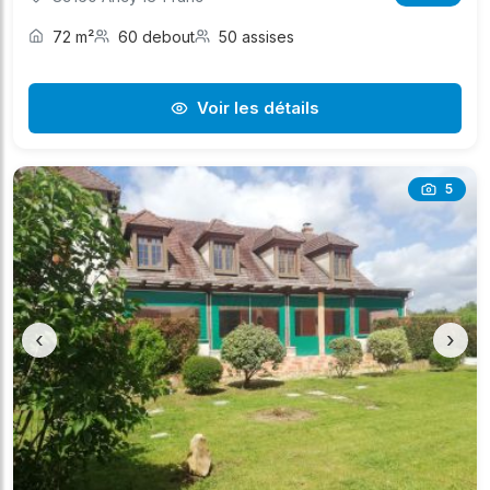
72 m²
60 debout
50 assises
Voir les détails
5
‹
›