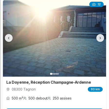
12
‹
›
La Doyenne, Réception Champagne-Ardenne
08300 Tagnon
93 km
500 m²
500 debout
250 assises