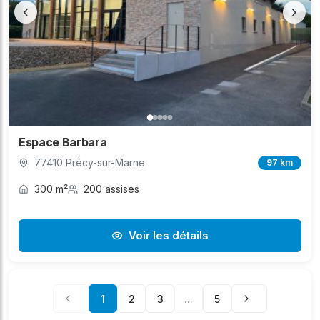
‹
›
Espace Barbara
77410 Précy-sur-Marne
97 km
300 m²
200 assises
Voir les détails
1
2
3
...
5