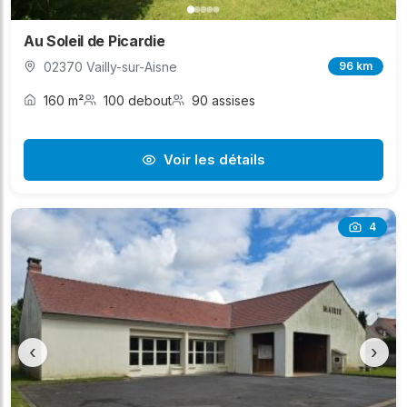
Au Soleil de Picardie
02370 Vailly-sur-Aisne
96 km
160 m²
100 debout
90 assises
Voir les détails
4
‹
›