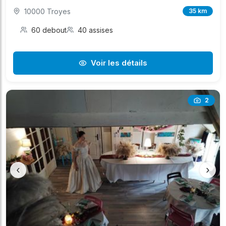
10000 Troyes
35 km
60 debout
40 assises
Voir les détails
2
‹
›