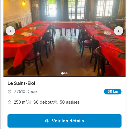
‹
›
Le Saint-Eloi
77510 Doue
68 km
250 m²
80 debout
50 assises
Voir les détails