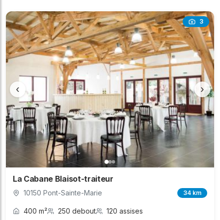
3
‹
›
La Cabane Blaisot-traiteur
10150 Pont-Sainte-Marie
34 km
400 m²
250 debout
120 assises