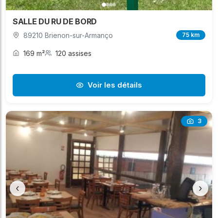
SALLE DU RU DE BORD
89210 Brienon-sur-Armanço
75 km
169 m²
120 assises
Voir les détails
3
‹
›