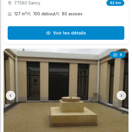
77580 Sancy
82 km
127 m²
100 debout
80 assises
Voir les détails
9
‹
›