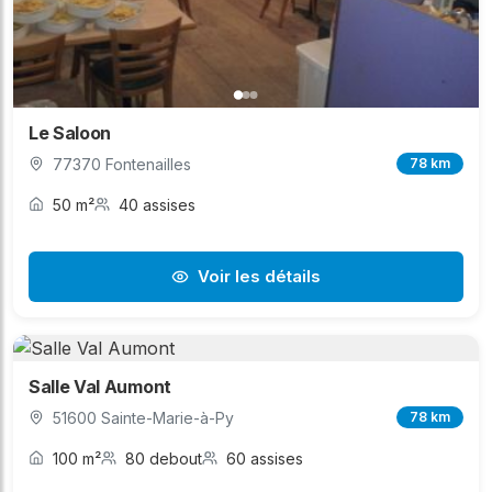
Le Saloon
77370 Fontenailles
78 km
50 m²
40 assises
Voir les détails
Salle Val Aumont
51600 Sainte-Marie-à-Py
78 km
100 m²
80 debout
60 assises