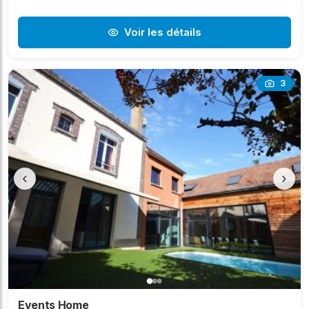
Voir les détails
3
‹
›
Events Home