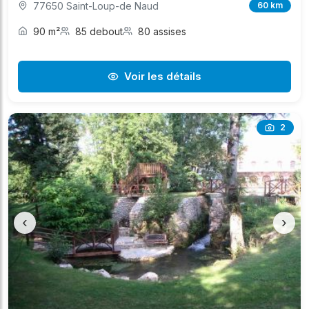
77650 Saint-Loup-de Naud
60 km
90 m²
85 debout
80 assises
Voir les détails
2
‹
›