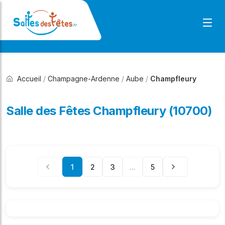
Accueil
/
Champagne-Ardenne
/
Aube
/
Champfleury
Salle des Fêtes Champfleury (10700)
1
2
3
...
5