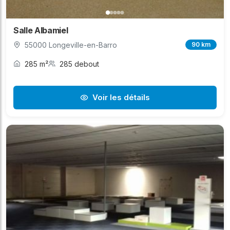
Salle Albamiel
55000 Longeville-en-Barro
90 km
285 m²
285 debout
Voir les détails