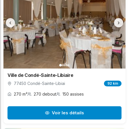
‹
›
Ville de Condé-Sainte-Libiaire
77450 Condé-Sainte-Libiai
92 km
270 m²
270 debout
150 assises
Voir les détails