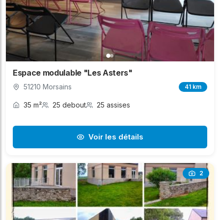
Espace modulable "Les Asters"
51210 Morsains
41 km
35 m²
25 debout
25 assises
Voir les détails
2