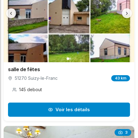
‹
›
salle de fêtes
51270 Suizy-le-Franc
43 km
145 debout
Voir les détails
3