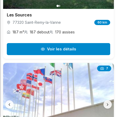
Les Sources
77320 Saint-Remy-la-Vanne
60 km
187 m²
187 debout
170 assises
Voir les détails
7
‹
›