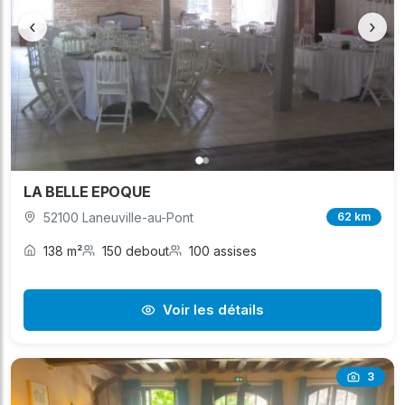
‹
›
LA BELLE EPOQUE
52100 Laneuville-au-Pont
62 km
138 m²
150 debout
100 assises
Voir les détails
3