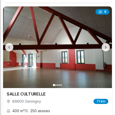
8
‹
›
SALLE CULTURELLE
89600 Germigny
71 km
400 m²
250 assises