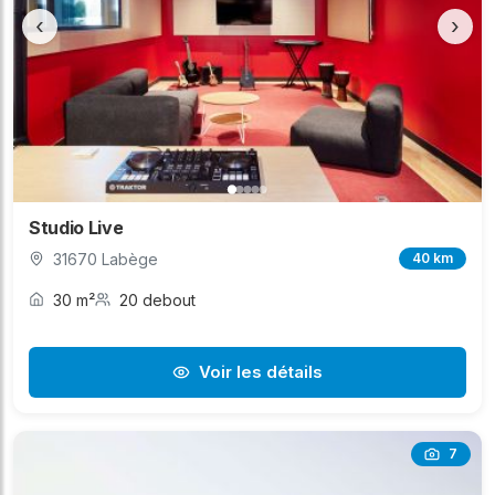
‹
›
Studio Live
31670 Labège
40 km
30 m²
20 debout
Voir les détails
7