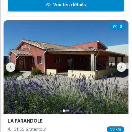
Voir les détails
3
‹
›
LA FARANDOLE
31150 Gratentour
59 km