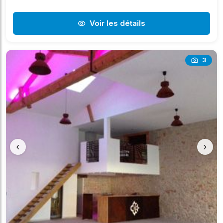
Voir les détails
3
‹
›