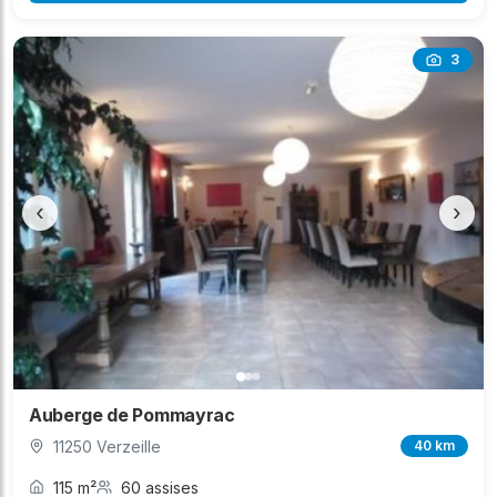
3
‹
›
Auberge de Pommayrac
11250 Verzeille
40 km
115 m²
60 assises