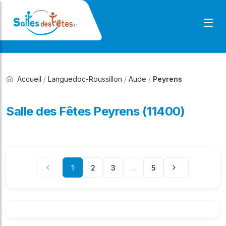
Accueil
/
Languedoc-Roussillon
/
Aude
/
Peyrens
Salle des Fêtes Peyrens (11400)
1
2
3
...
5