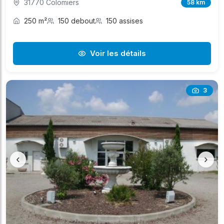
31770 Colomiers
58 km
250 m²
150 debout
150 assises
Voir les détails
3
‹
›