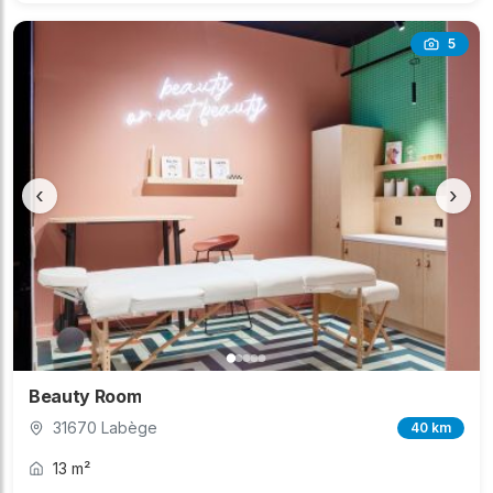
5
‹
›
Beauty Room
31670 Labège
40 km
13 m²