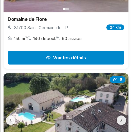
Domaine de Flore
81700 Saint-Germain-des-P
24 km
150 m²
140 debout
90 assises
Voir les détails
6
‹
›