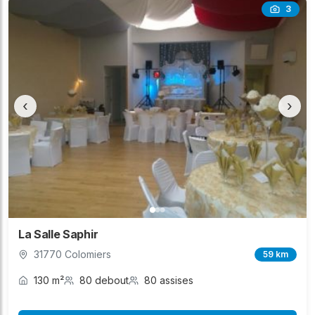
3
‹
›
La Salle Saphir
31770 Colomiers
59 km
130 m²
80 debout
80 assises