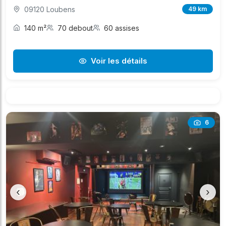
09120 Loubens
49 km
140 m²
70 debout
60 assises
Voir les détails
6
‹
›