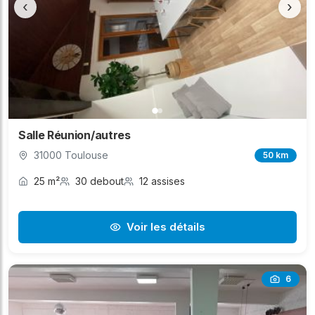
‹
›
Salle Réunion/autres
31000 Toulouse
50 km
25 m²
30 debout
12 assises
Voir les détails
6