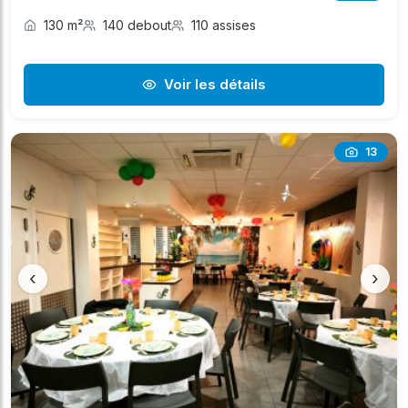
130 m²
140 debout
110 assises
Voir les détails
13
‹
›