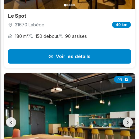
Le Spot
31670 Labège
40 km
180 m²
150 debout
90 assises
Voir les détails
12
‹
›