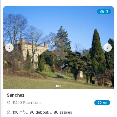
3
‹
›
Sanchez
11420 Pech-Luna
20 km
100 m²
90 debout
80 assises