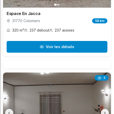
Espace En Jacca
31770 Colomiers
58 km
320 m²
237 debout
237 assises
Voir les détails
3
‹
›