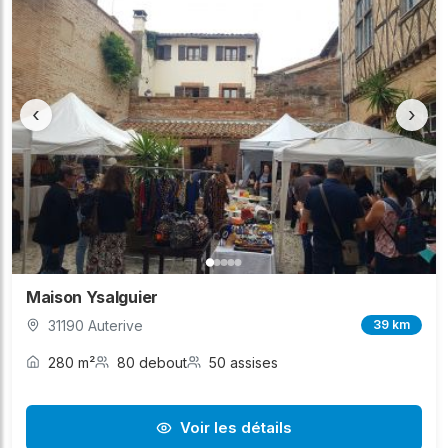
‹
›
Maison Ysalguier
31190 Auterive
39 km
280 m²
80 debout
50 assises
Voir les détails