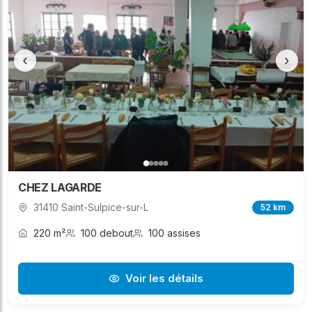
‹
›
CHEZ LAGARDE
31410 Saint-Sulpice-sur-L
52 km
220 m²
100 debout
100 assises
Voir les détails