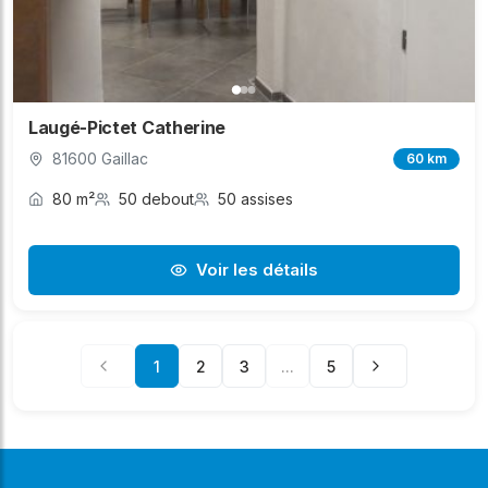
Laugé-Pictet Catherine
81600 Gaillac
60 km
80 m²
50 debout
50 assises
Voir les détails
1
2
3
...
5