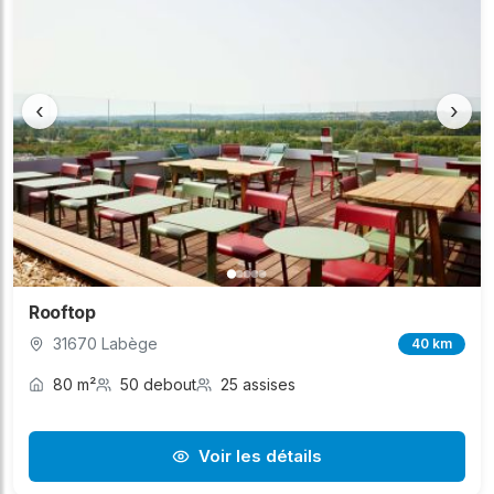
‹
›
Rooftop
31670 Labège
40 km
80 m²
50 debout
25 assises
Voir les détails