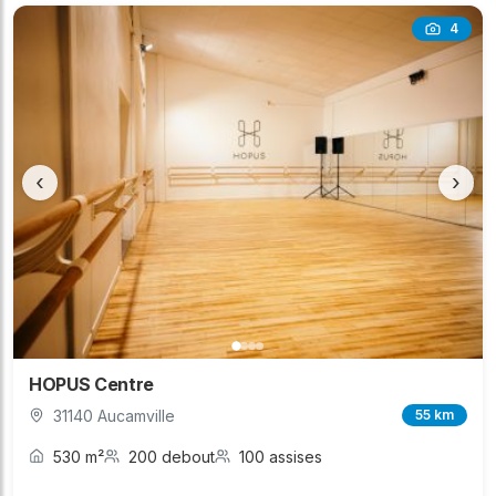
4
‹
›
HOPUS Centre
31140 Aucamville
55 km
530 m²
200 debout
100 assises