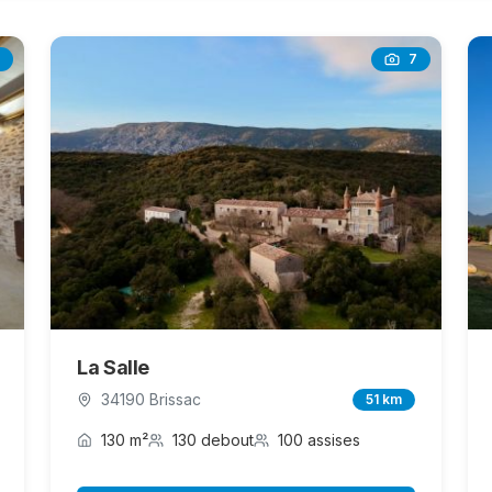
7
La Salle
34190 Brissac
51 km
130 m²
130 debout
100 assises