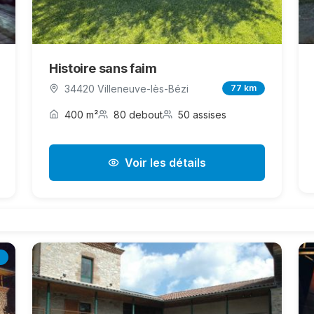
Histoire sans faim
34420 Villeneuve-lès-Bézi
77 km
400 m²
80 debout
50 assises
Voir les détails