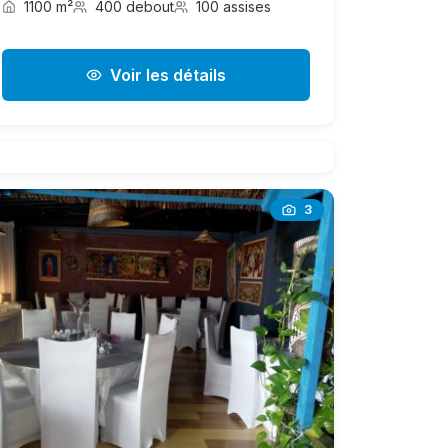
1100 m²
400 debout
100 assises
Voir les détails
3