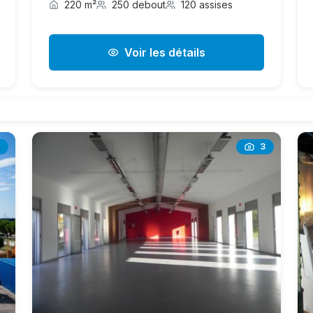
220 m²
250 debout
120 assises
Voir les détails
3