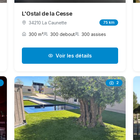
L'Ostal de la Cesse
34210 La Caunette
75 km
300 m²
300 debout
300 assises
Voir les détails
2