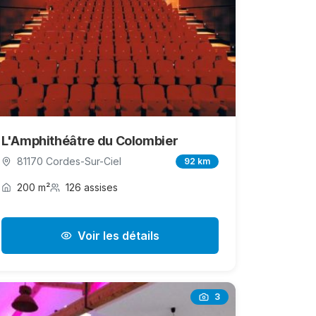
L'Amphithéâtre du Colombier
81170 Cordes-Sur-Ciel
92 km
200 m²
126 assises
Voir les détails
3