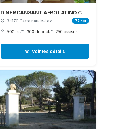
DINER DANSANT AFRO LATINO CARIBBEAN KANJY EVENT
34170 Castelnau-le-Lez
77 km
500 m²
300 debout
250 assises
Voir les détails