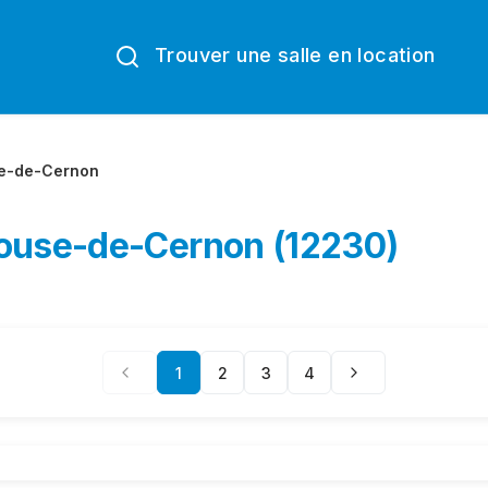
Trouver une salle en location
e-de-Cernon
nouse-de-Cernon (12230)
1
2
3
4