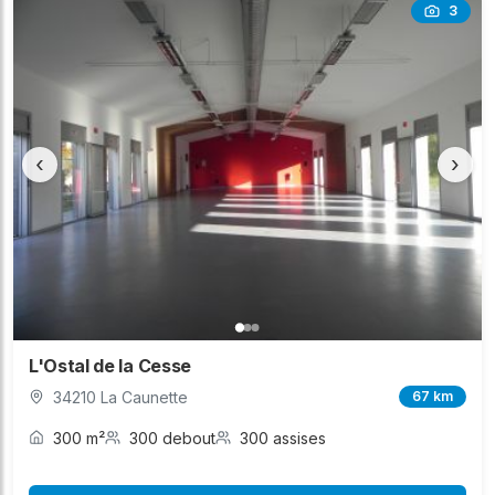
3
‹
›
L'Ostal de la Cesse
34210 La Caunette
67 km
300 m²
300 debout
300 assises