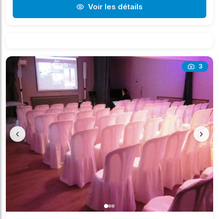
Voir les détails
3
‹
›