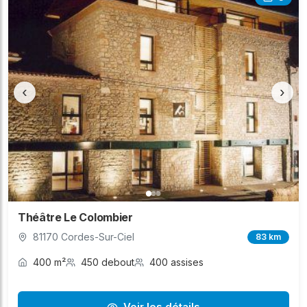
‹
›
Théâtre Le Colombier
81170 Cordes-Sur-Ciel
83 km
400 m²
450 debout
400 assises
Voir les détails