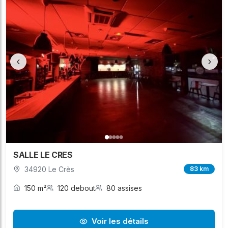
‹
›
SALLE LE CRES
34920 Le Crès
83 km
150 m²
120 debout
80 assises
Voir les détails