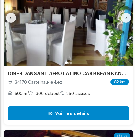
‹
›
DINER DANSANT AFRO LATINO CARIBBEAN KANJY EVENT
34170 Castelnau-le-Lez
82 km
500 m²
300 debout
250 assises
Voir les détails
3