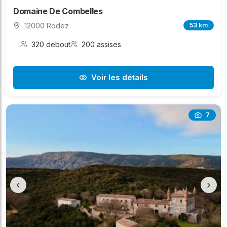
Domaine De Combelles
12000 Rodez
53 km
320 debout
200 assises
Voir les détails
7
‹
›