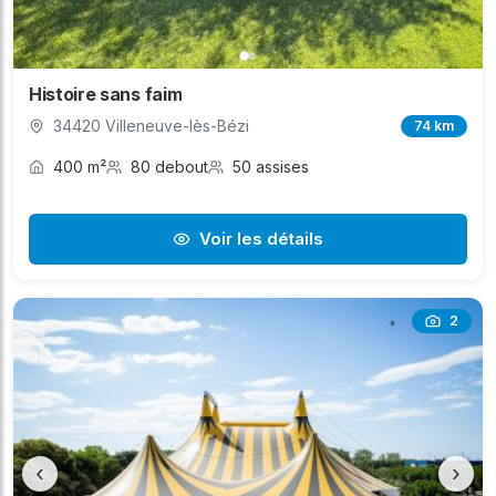
Histoire sans faim
34420 Villeneuve-lès-Bézi
74 km
400 m²
80 debout
50 assises
Voir les détails
2
‹
›