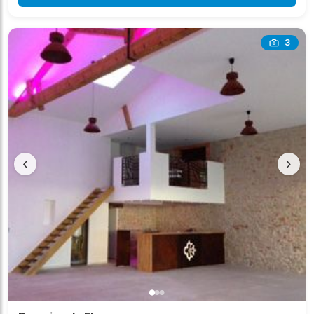
3
‹
›