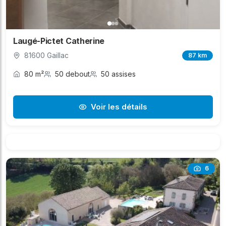
Laugé-Pictet Catherine
81600 Gaillac
87 km
80 m²
50 debout
50 assises
Voir les détails
6