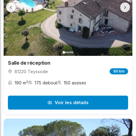
‹
›
Salle de réception
81220 Teyssode
90 km
190 m²
175 debout
150 assises
Voir les détails