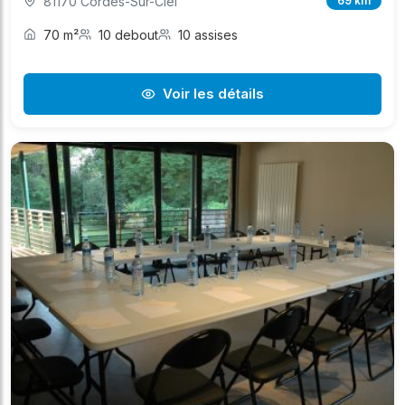
81170 Cordes-Sur-Ciel
69 km
70 m²
10 debout
10 assises
Voir les détails