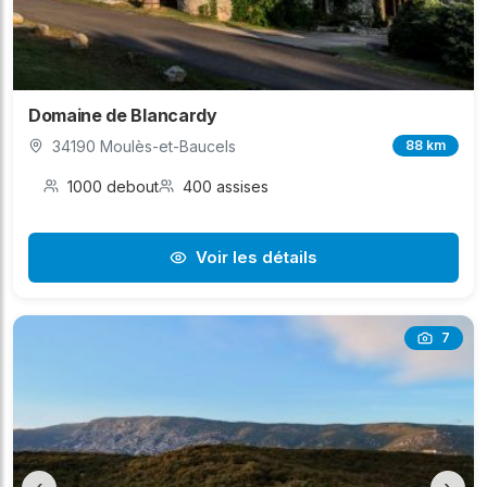
Domaine de Blancardy
34190 Moulès-et-Baucels
88 km
1000 debout
400 assises
Voir les détails
7