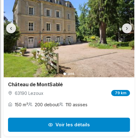
‹
›
Château de MontSablé
63190 Lezoux
79 km
150 m²
200 debout
110 assises
Voir les détails