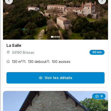
‹
›
La Salle
34190 Brissac
90 km
130 m²
130 debout
100 assises
Voir les détails
8