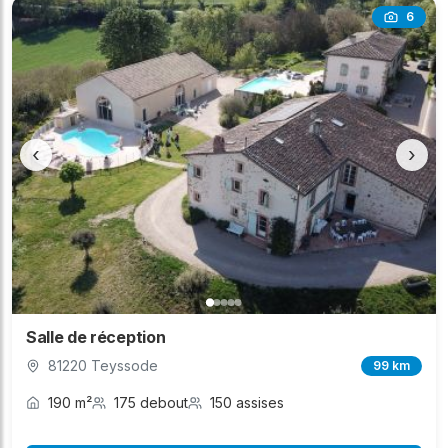
6
‹
›
Salle de réception
81220 Teyssode
99 km
190 m²
175 debout
150 assises