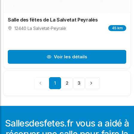
Salle des fêtes de La Salvetat Peyralès
12440 La Salvetat-Peyralè
45 km
Voir les détails
1
2
3
Sallesdesfetes.fr vous a aidé à
réserver une salle pour faire la