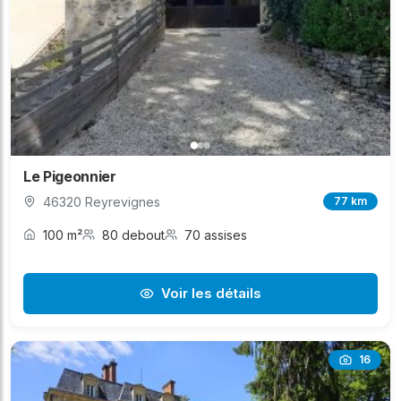
Le Pigeonnier
46320 Reyrevignes
77 km
100 m²
80 debout
70 assises
Voir les détails
16