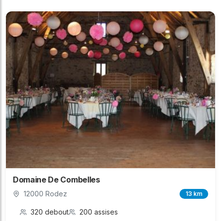
Domaine De Combelles
12000 Rodez
13 km
320 debout
200 assises