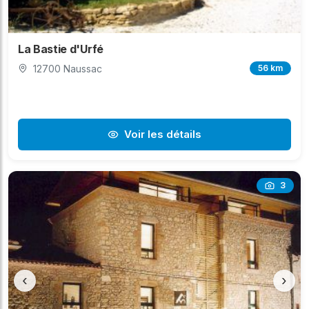
La Bastie d'Urfé
12700 Naussac
56 km
Voir les détails
3
‹
›