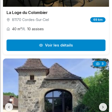
La Loge du Colombier
81170 Cordes-Sur-Ciel
69 km
40 m²
10 assises
Voir les détails
3
‹
›