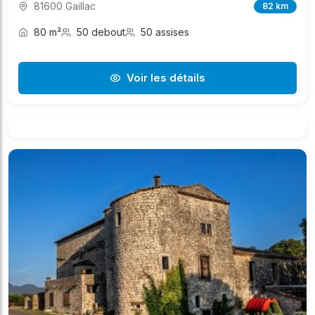
81600 Gaillac
82 km
80 m²
50 debout
50 assises
Voir les détails