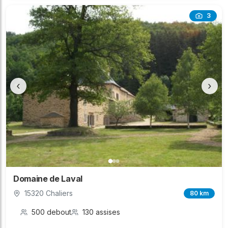
3
‹
›
Domaine de Laval
15320 Chaliers
80 km
500 debout
130 assises