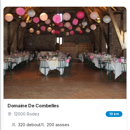
Domaine De Combelles
12000 Rodez
19 km
320 debout
200 assises