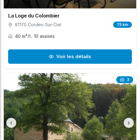
La Loge du Colombier
81170 Cordes-Sur-Ciel
75 km
40 m²
10 assises
Voir les détails
3
‹
›