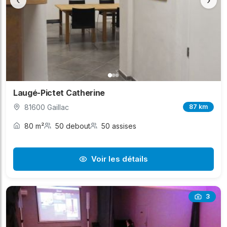
‹
›
Laugé-Pictet Catherine
81600 Gaillac
87 km
80 m²
50 debout
50 assises
Voir les détails
3