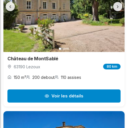
‹
›
Château de MontSablé
63190 Lezoux
80 km
150 m²
200 debout
110 assises
Voir les détails