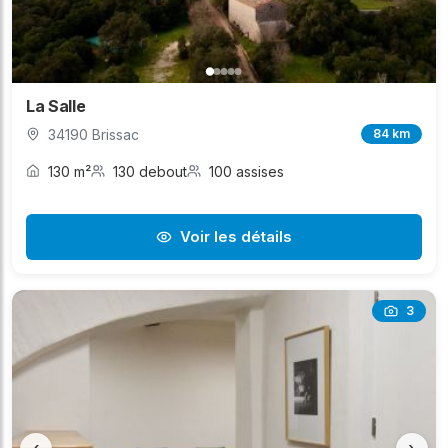
La Salle
34190 Brissac
84 km
130 m²
130 debout
100 assises
Voir les détails
3