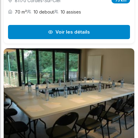
81170 Cordes-Sur-Ciel
75 km
70 m²
10 debout
10 assises
Voir les détails