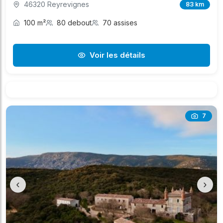
46320 Reyrevignes
83 km
100 m²
80 debout
70 assises
Voir les détails
7
‹
›