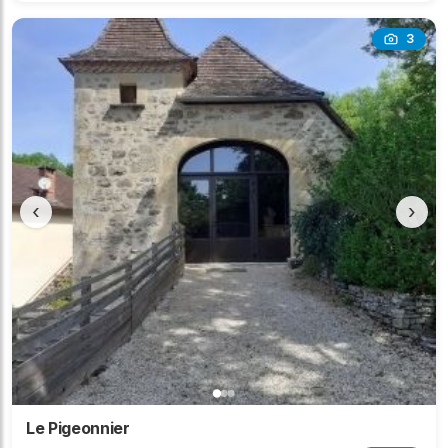
3
‹
›
Le Pigeonnier