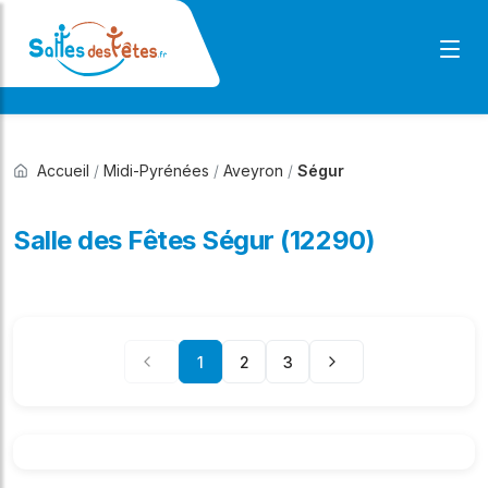
Accueil
/
Midi-Pyrénées
/
Aveyron
/
Ségur
Salle des Fêtes Ségur (12290)
1
2
3