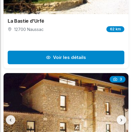
La Bastie d'Urfé
12700 Naussac
62 km
Voir les détails
3
‹
›