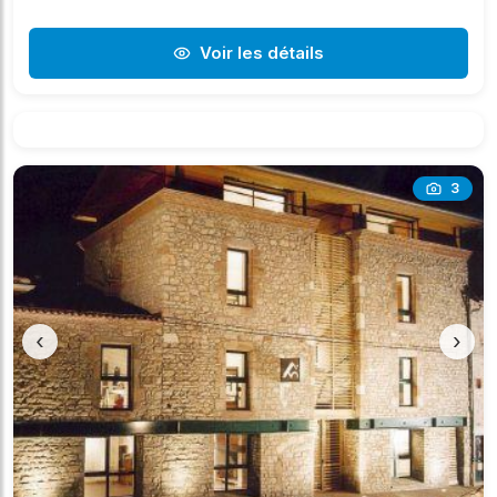
Voir les détails
3
‹
›