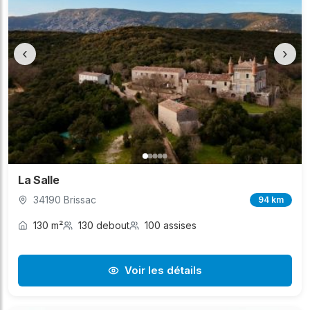
‹
›
La Salle
34190 Brissac
94 km
130 m²
130 debout
100 assises
Voir les détails