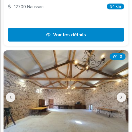
12700 Naussac
54 km
Voir les détails
3
‹
›