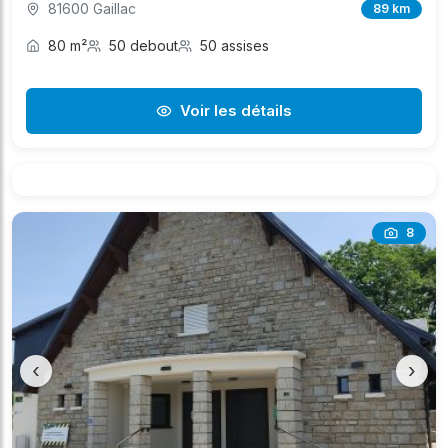
81600 Gaillac
89 km
80 m²
50 debout
50 assises
Voir les détails
8
‹
›