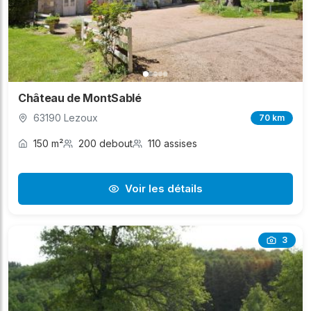
Château de MontSablé
63190 Lezoux
70 km
150 m²
200 debout
110 assises
Voir les détails
3