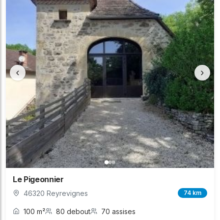
‹
›
Le Pigeonnier
46320 Reyrevignes
74 km
100 m²
80 debout
70 assises