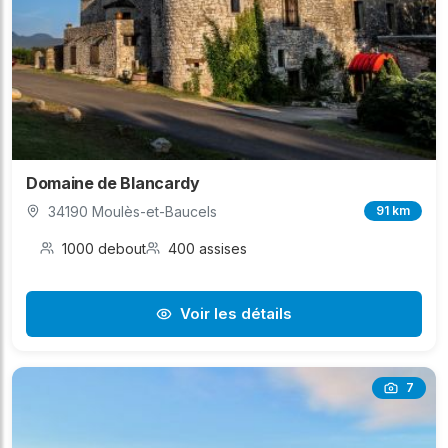
Domaine de Blancardy
34190 Moulès-et-Baucels
91 km
1000 debout
400 assises
Voir les détails
7