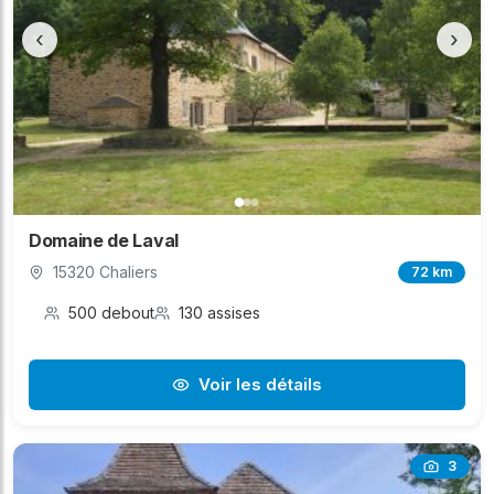
‹
›
Domaine de Laval
15320 Chaliers
72 km
500 debout
130 assises
Voir les détails
3