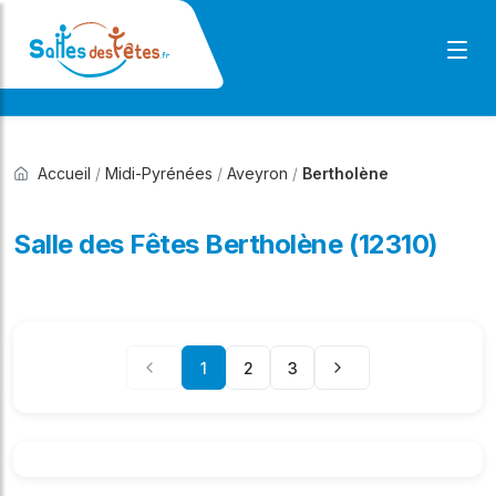
Accueil
/
Midi-Pyrénées
/
Aveyron
/
Bertholène
Salle des Fêtes Bertholène (12310)
1
2
3