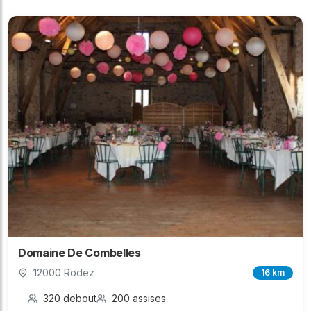
Domaine De Combelles
12000 Rodez
16 km
320 debout
200 assises