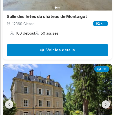
Salle des fêtes du château de Montaigut
12360 Gissac
62 km
100 debout
50 assises
Voir les détails
16
‹
›